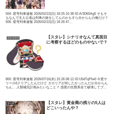
504: 星穹列車速報 2026/02/22(日) 18:25:10.38 ID:A/3D65Ag0 そもそ
もなんで主人公達は列車の旅をしてんのかもすら分からんの俺だけ？
506: 星穹列車速報 2026/02/22(日) 18:26:47...
【スタレ】シナリオなんて真面目
ストーリー
に考察するほどのものやないで？
800: 星穹列車速報 2026/07/16(木) 15:26:08.12 ID:U5dTqPfw0 今更ヤ
リーロ6クリアしたんだけど カカリアが何したかったんだか分からん
ちん… 人類補完計画みたいなこと？ 惑星の生態系全て破壊してブロ
ーニ...
【スタレ】黄金裔の残りの5人は
キャラ
どこいったんや？