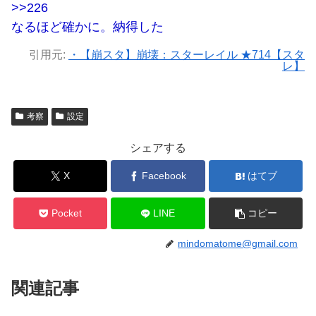
>>226
なるほど確かに。納得した
引用元:
・【崩スタ】崩壊：スターレイル ★714【スタ
レ】
考察
設定
シェアする
X
Facebook
はてブ
Pocket
LINE
コピー
mindomatome@gmail.com
関連記事