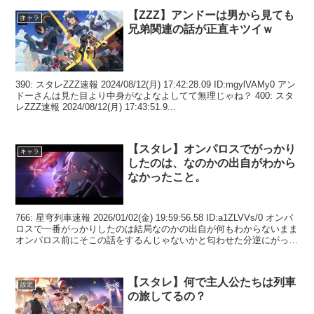
【ZZZ】アンドーは男から見ても
キャラ
兄弟関連の話が正直キツイｗ
390: スタレZZZ速報 2024/08/12(月) 17:42:28.09 ID:mgylVAMy0 アン
ドーさんは見た目より中身がなよなよしてて無理じゃね？ 400: スタ
レZZZ速報 2024/08/12(月) 17:43:51.9...
【スタレ】オンパロスでがっかり
キャラ
したのは、なのかの出自がわから
なかったこと。
766: 星穹列車速報 2026/01/02(金) 19:59:56.58 ID:a1ZLVVs/0 オンパ
ロスで一番がっかりしたのは結局なのかの出自が何もわからないまま
オンパロス前にそこの話をするんじゃないかと匂わせた分逆にがっか
りした...
【スタレ】何で主人公たちは列車
設定
の旅してるの？