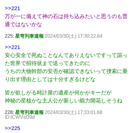
>>221
万が一に備えて神の石は持ち込みたいと思うのも普
通ではないかな
225:
星穹列車速報
2024/03/30(土) 17:30:22.64
>>221
安心安全で死ぬことなんてありえないですって謳っ
た世界で招待状まで送ってきたのに
うちの大物幹部の安否が確認できないって捜索に乗
り出す理由としては十分すぎるけどな
皆が欲しがる時計屋の遺産が何かがキーだが
神秘の星核かな主人公が新しい能力開花しそうね
228:
星穹列車速報
2024/03/30(土) 17:33:01.68
ID:ICWVsf39d
>>225