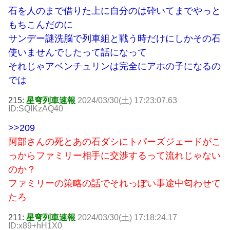
石を人のまで借りた上に自分のは砕いてまでやっと
もちこんだのに
サンデー謎洗脳で列車組と戦う時だけにしかその石
使いませんでしたって話になって
それじゃアベンチュリンは完全にアホの子になるの
では
215:
星穹列車速報
2024/03/30(土) 17:23:07.63
ID:SQIKzAQ40
>>209
阿部さんの死とあの石ダシにトパーズジェードがこ
っからファミリー相手に交渉するって流れじゃない
のか？
ファミリーの策略の話でそれっぽい事途中匂わせて
たろ
211:
星穹列車速報
2024/03/30(土) 17:18:24.17
ID:x89+hH1X0