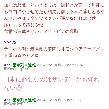
無能は邪魔、というよりは「調和とか言って無能に
も自由にやらせてたら結局お前ら不幸に落ちとるや
んけ、やはり全てワタクシが導かなければ（秩
序）」って感じやね
善意の独裁者とかディストピアの類型
>>472
ラスボス倒す最高潮の瞬間にオモシロアチーブメン
ト重ねるのヤメロ
475:
星穹列車速報
2024/05/13(月) 08:23:37.87
ID:9e8dngTN0
日本に必要なのはサンデーかも知れ
ない🥺
477:
星穹列車速報
2024/05/13(月) 08:25:25.71
ID:3zmJc/ED0