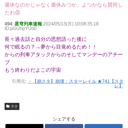
週休なのかじゃなく週休みつか、よつかなら賛同し
たわ😡
494:
星穹列車速報
2024/05/13(月) 10:08:35.18
ID:pGUhpYUo0
長々過去話と自分の思想語った後に
何で眠るの？→夢から目覚めるため！！
からの列車アタックからのそしてマンデーのアチー
ブ
もう終わりだよこの宇宙
引用元:
・【崩スタ】崩壊：スターレイル ★741【スタ
レ】
ネタ
シェアする