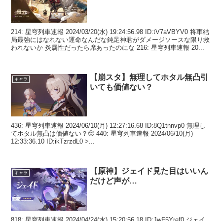
214: 星穹列車速報 2024/03/20(水) 19:24:56.98 ID:tV7aVBYV0 将軍結
局最強にはなれない運命なんだな鈍足神君がダメージソースな限り救
われないか 炎属性だったら席あったのにな 216: 星穹列車速報 20...
【崩スタ】無理してホタル無凸引
キャラ
いても価値ない？
436: 星穹列車速報 2024/06/10(月) 12:27:16.68 ID:8Q1tnnvp0 無理し
てホタル無凸は価値ない？🥺 440: 星穹列車速報 2024/06/10(月)
12:33:36.10 ID:ikTzrzdL0 >...
【原神】ジェイド見た目はいいん
キャラ
だけど声が…
818: 星穹列車速報 2024/04/24(水) 15:20:56.18 ID:JwF5Yref0 ジェイ