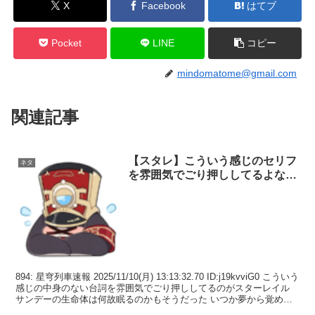
X
Facebook
はてブ
Pocket
LINE
コピー
mindomatome@gmail.com
関連記事
【スタレ】こういう感じのセリフ
ネタ
を雰囲気でごり押ししてるよな…
894: 星穹列車速報 2025/11/10(月) 13:13:32.70 ID:j19kvviG0 こういう
感じの中身のない台詞を雰囲気でごり押ししてるのがスターレイル
サンデーの生命体は何故眠るのかもそうだった いつか夢から覚める
為だ！...