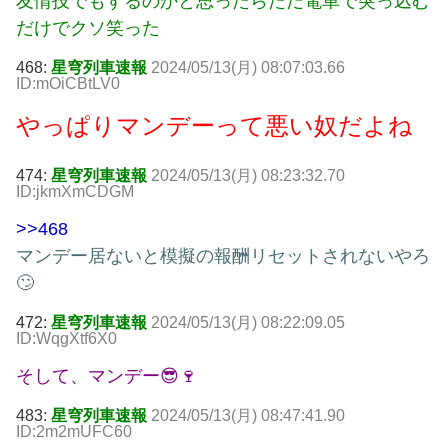
友情技でもするのかと思ったらただ電車で突っ込む
だけでクソ笑った
468:
星穹列車速報
2024/05/13(月) 08:07:03.66
ID:mOiCBtLV0
やっぱりマンデーって悪い奴だよね
474:
星穹列車速報
2024/05/13(月) 08:23:32.70
ID:jkmXmCDGM
>>468
マンデー居ないと模擬の報酬リセットされないやろ
🙄
472:
星穹列車速報
2024/05/13(月) 08:22:09.05
ID:WqgXtf6X0
そして、マンデー😎🍷
483:
星穹列車速報
2024/05/13(月) 08:47:41.90
ID:2m2mUFC60