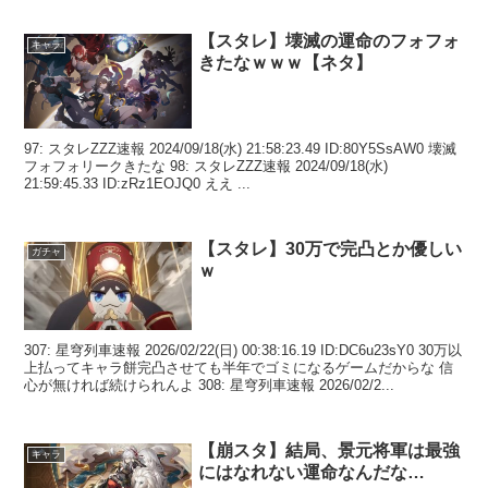
【スタレ】壊滅の運命のフォフォ
キャラ
きたなｗｗｗ【ネタ】
97: スタレZZZ速報 2024/09/18(水) 21:58:23.49 ID:80Y5SsAW0 壊滅
フォフォリークきたな 98: スタレZZZ速報 2024/09/18(水)
21:59:45.33 ID:zRz1EOJQ0 ええ ...
【スタレ】30万で完凸とか優しい
ガチャ
ｗ
307: 星穹列車速報 2026/02/22(日) 00:38:16.19 ID:DC6u23sY0 30万以
上払ってキャラ餅完凸させても半年でゴミになるゲームだからな 信
心が無ければ続けられんよ 308: 星穹列車速報 2026/02/2...
【崩スタ】結局、景元将軍は最強
キャラ
にはなれない運命なんだな…