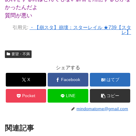
かったんだよ
質問が悪い
引用元:
・【崩スタ】崩壊：スターレイル ★739【スタ
レ】
要望・不満
シェアする
X
Facebook
はてブ
Pocket
LINE
コピー
mindomatome@gmail.com
関連記事