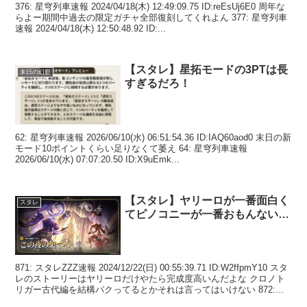
376: 星穹列車速報 2024/04/18(木) 12:49:09.75 ID:reEsUj6E0 周年な
らよー期間中過去の限定ガチャ全部復刻してくれよん 377: 星穹列車
速報 2024/04/18(木) 12:50:48.92 ID:...
【スタレ】星拓モードの3PTは長
末日の幻影
すぎるだろ！
62: 星穹列車速報 2026/06/10(水) 06:51:54.36 ID:IAQ60aod0 末日の新
モード10ポイントくらい足りなくて萎え 64: 星穹列車速報
2026/06/10(水) 07:07:20.50 ID:X9uEmk...
【スタレ】ヤリーロが一番面白く
スタレ
てピノコニーが一番おもんない…
871: スタレZZZ速報 2024/12/22(日) 00:55:39.71 ID:W2ffpmY10 スタ
レのストーリーはヤリーロだけやたら完成度高いんだよな クロノト
リガー古代編を結構パクってるとかそれは言ってはいけない 872:
ス...