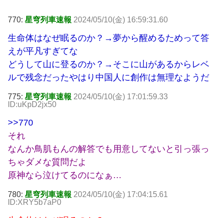
770:
星穹列車速報
2024/05/10(金) 16:59:31.60
生命体はなぜ眠るのか？→夢から醒めるためって答
えが平凡すぎてな
どうして山に登るのか？→そこに山があるからレベ
ルで残念だったやはり中国人に創作は無理なようだ
775:
星穹列車速報
2024/05/10(金) 17:01:59.33
ID:uKpD2jx50
>>770
それ
なんか鳥肌もんの解答でも用意してないと引っ張っ
ちゃダメな質問だよ
原神なら泣けてるのになぁ…
780:
星穹列車速報
2024/05/10(金) 17:04:15.61
ID:XRY5b7aP0