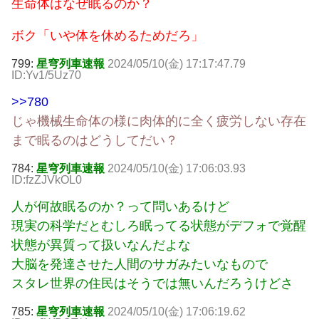
生命体はなぜ眠るのか？
ボク「いや体を休めるためだろ」
799:
星穹列車速報
2024/05/10(金) 17:17:47.79
ID:Yv1/5Uz70
>>780
じゃ機械生命体の様に肉体的に全く疲労しない存在
まで眠るのはどうしてだい？
784:
星穹列車速報
2024/05/10(金) 17:06:03.93
ID:fzZJVkOL0
人が何故眠るのか？って問いあるけど
現実の科学だとむしろ眠ってる状態がデフォで覚醒
状態が異質って扱いなんだよな
大脳を発達させた人間のサガみたいなもので
スタレ世界の住民はそうでは無いんだろうけどさ
785:
星穹列車速報
2024/05/10(金) 17:06:19.62