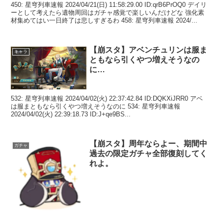
450: 星穹列車速報 2024/04/21(日) 11:58:29.00 ID:qrB6PrOQ0 デイリ
ーとして考えたら遺物周回はガチャ感覚で楽しいんだけどな 強化素
材集めてはい一日終了は悲しすぎるわ 458: 星穹列車速報 2024/...
【崩スタ】アベンチュリンは服ま
キャラ
ともなら引くやつ増えそうなの
に…
532: 星穹列車速報 2024/04/02(火) 22:37:42.84 ID:DQKXiJRR0 アベ
は服まともなら引くやつ増えそうなのに 534: 星穹列車速報
2024/04/02(火) 22:39:18.73 ID:J+qe9BS...
【崩スタ】周年ならよー、期間中
ガチャ
過去の限定ガチャ全部復刻してく
れよ。