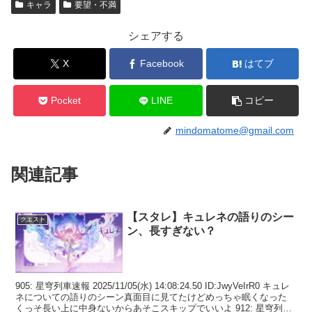
キャラ
要望・不満
シェアする
X
Facebook
はてブ
Pocket
LINE
コピー
mindomatome@gmail.com
関連記事
【スタレ】キュレネの語りのシー
クエスト
ン、長すぎない？
905: 星穹列車速報 2025/11/05(水) 14:08:24.50 ID:JwyVeIrR0 キュレ
ネについての語りのシーン真面目に見てたけどめっちゃ眠くなった
くっそ長い上に中身ないからあそこスキップでいいよ 912: 星穹列車