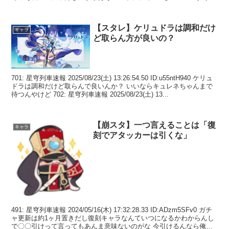
速...
【スタレ】ケリュドラは調和だけ
キャラ
ど取らん方が良いの？
701: 星穹列車速報 2025/08/23(土) 13:26:54.50 ID:u55ntH940 ケリュ
ドラは調和だけど取らんで良いんか？ いいならキュレネちゃんまで
待つんやけど 702: 星穹列車速報 2025/08/23(土) 13...
【崩スタ】一つ言えることは「復
キャラ
刻でアタッカーは引くな」
491: 星穹列車速報 2024/05/16(木) 17:32:28.33 ID:ADzm5SFv0 ガチ
ャ更新は約1ヶ月置きだし復刻キャラなんていつになるかわからんし
で〇〇引けって言ってもあんま意味ないのがな 今引けるんなら俺だ