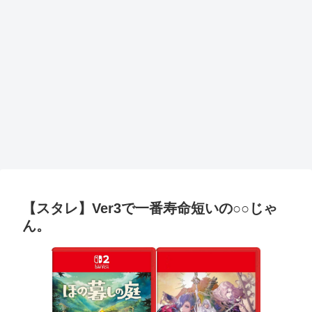
【スタレ】Ver3で一番寿命短いの○○じゃ
ん。