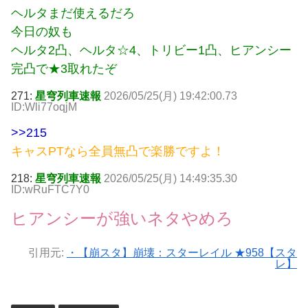
ヘルタまだ使えるだろ
今日の奴も
ヘルタ2凸、ヘルタ☆4、トリビー1凸、ヒアンシー
完凸で★3取れたぞ
271:
星穹列車速報
2026/05/25(月) 19:42:00.73
ID:Wli77oqjM
>>215
キャスPTなら全員無凸で楽勝ですよ！
218:
星穹列車速報
2026/05/25(月) 14:49:35.30
ID:wRuFTC7Y0
ヒアンシーが強いネタやめろ
引用元:
・【崩スタ】崩壊：スターレイル ★958【スタ
レ】