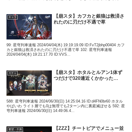
ってゼーレ...
【崩スタ】カフカと銀狼は救済さ
キャラ
れたのに刃だけ不遇で草
99: 星穹列車速報 2024/04/04(木) 19:19:19.09 ID:FvT2jbhp00404 カフ
カと銀狼は救済されたのに刃だけ不遇で草 102: 星穹列車速報
2024/04/04(木) 19:21:17.70 ID:VVS...
【崩スタ】ホタルとルアン1体ず
ガチャ
つだけで320連近くかかった…
588: 星穹列車速報 2024/06/30(日) 14:25:04.16 ID:d4FN0br60 ホタル
やばいわ ライト層でも0は無理でも2ターン内に裏庭滅ぼせる 592: 星
穹列車速報 2024/06/30(日) 14:49:06.4...
【ZZZ】チートピアでメニュー並
要望・不満