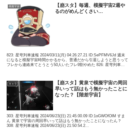
【崩スタ】毎週、模擬宇宙2週や
模擬宇宙
るのがめんどくさい…
823: 星穹列車速報 2024/03/11(月) 04:26:27.21 ID:SePFMV6Jd 週末
になると模擬宇宙時間かかるから、普通だから引退しようと思うって
フレから連絡来てとうとう50人いたフレ9割やめた 826: 星穹列車速
報...
【崩スタ】黄泉で模擬宇宙の周回
キャラ
早いって話はもう無かったことに
なった？【階差宇宙】
303: 星穹列車速報 2024/06/23(日) 21:45:00.09 ID:1oGWOfOlM すま
ん 黄泉で宇宙の周回早いって話はもう無かったことになったん？
308: 星穹列車速報 2024/06/23(日) 21:50:54.2...