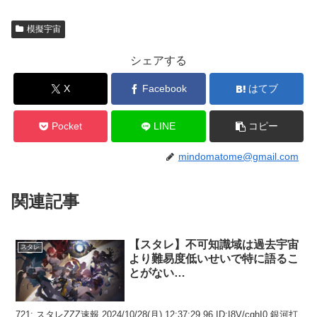
模擬宇宙
シェアする
X
Facebook
はてブ
Pocket
LINE
コピー
mindomatome@gmail.com
関連記事
【スタレ】不可知識域は過去宇宙
スタレ
より難易度低いせいで特に語るこ
とがない…
721: スタレZZZ速報 2024/10/28(月) 12:37:29.96 ID:I8V/cghI0 銀河打