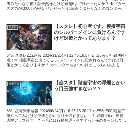
者みたいな宇宙の話全然せんけど難題6まで終わったんか？ セプター
の火力が1000万がせいぜいだったり1億近く出たりなんのコンポー...
【スタレ】初心者です。模擬宇宙
スタレ
のシルバーメインに負けるんです
けど対策とかってあります？
646: スタレZZZ速報 2024/11/25(月) 12:46:16.57 ID:tSvRnuMm0 初心
者です 模擬宇宙に出てくるシルバーメインに殺されるんですけど対
策とかってありますか？ カウンターもきついけどこっちの火力も低
くてき...
【崩スタ】階差宇宙の浮煙とかい
模擬宇宙
う目玉強すぎない？？
881: 星穹列車速報 2024/06/24(月) 16:25:15.20 ID:xpE58pE00 階差宇
宙やってみたけど浮煙とかいう目玉強すぎない…？ 即時行動＋速度
大幅アップ付与、こっちには行動順遅らせでずっと俺のターンしてく
る…鬼丸...