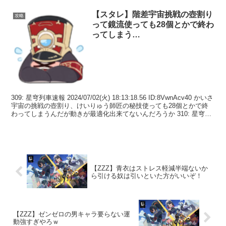
【スタレ】階差宇宙挑戦の壺割り
攻略
って鏡流使っても28個とかで終わ
ってしまう…
309: 星穹列車速報 2024/07/02(火) 18:13:18.56 ID:8VwnAcv40 かいさ
宇宙の挑戦の壺割り、けいりゅう師匠の秘技使っても28個とかで終
わってしまうんだが動きが最適化出来てないんだろうか 310: 星穹列
車...
【ZZZ】青衣はストレス軽減半端ないか
ら引ける奴は引いといた方がいいぞ！
【ZZZ】ゼンゼロの男キャラ要らない運
動強すぎやろｗ