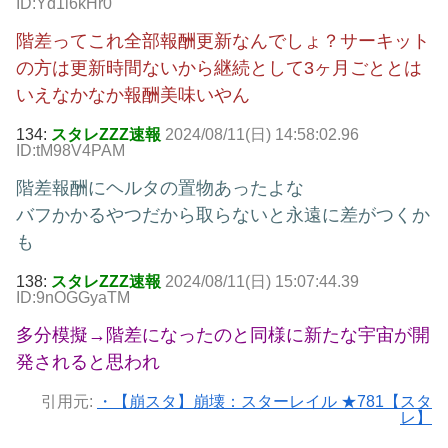
ID:Yd1l6kHr0
階差ってこれ全部報酬更新なんでしょ？サーキット
の方は更新時間ないから継続として3ヶ月ごととは
いえなかなか報酬美味いやん
134:
スタレZZZ速報
2024/08/11(日) 14:58:02.96
ID:tM98V4PAM
階差報酬にヘルタの置物あったよな
バフかかるやつだから取らないと永遠に差がつくか
も
138:
スタレZZZ速報
2024/08/11(日) 15:07:44.39
ID:9nOGGyaTM
多分模擬→階差になったのと同様に新たな宇宙が開
発されると思われ
引用元:
・【崩スタ】崩壊：スターレイル ★781【スタ
レ】