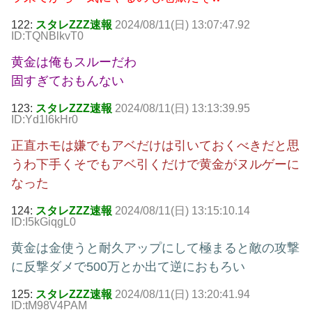
122:
スタレZZZ速報
2024/08/11(日) 13:07:47.92
ID:TQNBlkvT0
黄金は俺もスルーだわ
固すぎておもんない
123:
スタレZZZ速報
2024/08/11(日) 13:13:39.95
ID:Yd1l6kHr0
正直ホモは嫌でもアベだけは引いておくべきだと思
うわ下手くそでもアベ引くだけで黄金がヌルゲーに
なった
124:
スタレZZZ速報
2024/08/11(日) 13:15:10.14
ID:I5kGiqgL0
黄金は金使うと耐久アップにして極まると敵の攻撃
に反撃ダメで500万とか出て逆におもろい
125:
スタレZZZ速報
2024/08/11(日) 13:20:41.94
ID:tM98V4PAM