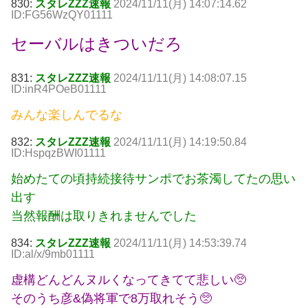
830:
スタレZZZ速報
2024/11/11(月) 14:07:14.62
ID:FG56WzQY01111
セーバルはきついだろ
831:
スタレZZZ速報
2024/11/11(月) 14:08:07.15
ID:inR4POeB01111
みんな楽しんでるな
832:
スタレZZZ速報
2024/11/11(月) 14:19:50.84
ID:HspqzBWI01111
始めたての頃持続接待サンポでお茶濁してたの思い
出す
当然報酬は取りきれませんでした
834:
スタレZZZ速報
2024/11/11(月) 14:53:39.74
ID:al/x/9mb01111
虚構どんどんヌルくなってきてて悲しい🥺
そのうち彦&偽将軍で8万取れそう🥺