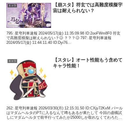
【崩スタ】符玄では高難度模擬宇
キャラ
宙は耐えられない？
795: 星穹列車速報 2024/05/17(金) 11:35:09.98 ID:2ooFWm8F0 符玄
で高難度模擬は耐えられない？🥴 ？？？🥴 797: 星穹列車速報
2024/05/17(金) 11:44:11.40 ID:Dyi76...
【スタレ】オート性能もう含めて
キャラ
キャラ性能！
262: 星穹列車速報 2026/03/30(月) 12:15:31.50 ID:CXjy72KxM パール
はマダムヘルタのPTに入るなんて噂もあるが果たして 今回の虚構試
しにマダムヘルタで前半行ってみたが25000しか取れなくてわろた
か...