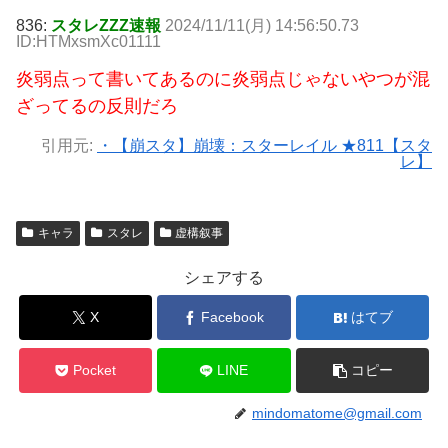
836:
スタレZZZ速報
2024/11/11(月) 14:56:50.73
ID:HTMxsmXc01111
炎弱点って書いてあるのに炎弱点じゃないやつが混
ざってるの反則だろ
引用元:
・【崩スタ】崩壊：スターレイル ★811【スタ
レ】
キャラ
スタレ
虚構叙事
シェアする
X
Facebook
はてブ
Pocket
LINE
コピー
mindomatome@gmail.com