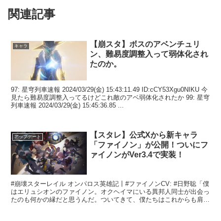
関連記事
【崩スタ】ボスのアベンチュリ
キャラ
ン、難易度調整入って弱体化され
たのか。
97: 星穹列車速報 2024/03/29(金) 15:43:11.49 ID:cCY53Xgu0NIKU 今
見たら難易度調整入ってるけどこれ敵のアベ弱体化されたか 99: 星穹
列車速報 2024/03/29(金) 15:45:36.85 ...
【スタレ】公式Xから新キャラ
アップデート
「ファイノン」が公開！ついにフ
ァイノンがVer3.4で実装！
#崩壊スターレイル オンパロス英雄記丨#ファイノンCV: #日野聡「僕
はエリュシオンのファイノン。オクヘイマにいる異邦人同士が出会っ
たのも何かの縁だと思うんだ。ついてきて、僕たちはこれからも肩を
並べて戦う時があるかもしれない。」▌「無名の英...