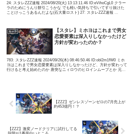
24: スタレZZZ速報 2024/08/20(火) 13:13:11.46 ID:eVihoCgL0 クラー
ラのためにうんり餅引こうかな でも軽い気持ちで引いてすり抜けた
ことけっこうあるんだよな(石大量ロスト) 27: スタレZZZ速報 ...
【スタレ】ミホヨはこれまで男女
キャラ
恋愛要素は深入りしなかったけど
方針が変わったのか？
783: スタレZZZ速報 2024/09/26(木) 08:46:50.46 ID:obl2m1fW0 ミホ
ヨはこれまで男女恋愛要素は深入りしなかったけど、方針が変わって
行けると考え始めたのか 唐突なニィロウのヒロインムーブとか 元々
日本...
【ZZZ】ゼンレスゾーンゼロの7月売上が
約453億円！？
【ZZZ】激変ノードクリアに試行してる
段階が1番面白いところ。