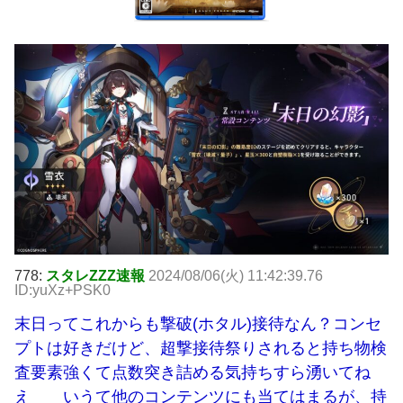
778:
スタレZZZ速報
2024/08/06(火) 11:42:39.76
ID:yuXz+PSK0
末日ってこれからも撃破(ホタル)接待なん？コンセ
プトは好きだけど、超撃接待祭りされると持ち物検
査要素強くて点数突き詰める気持ちすら湧いてね
え いうて他のコンテンツにも当てはまるが、持