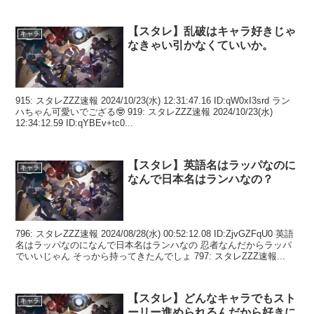
【スタレ】乱破はキャラ好きじゃ
キャラ
なきゃい引かなくていいか。
915: スタレZZZ速報 2024/10/23(水) 12:31:47.16 ID:qW0xI3srd ラン
ハちゃん可愛いでござる🤓 919: スタレZZZ速報 2024/10/23(水)
12:34:12.59 ID:qYBEv+tc0...
【スタレ】英語名はラッパなのに
キャラ
なんで日本名はランハなの？
796: スタレZZZ速報 2024/08/28(水) 00:52:12.08 ID:ZjvGZFqU0 英語
名はラッパなのになんで日本名はランハなの 忍者なんだからラッパ
でいいじゃん そっから持ってきたんでしょ 797: スタレZZZ速報...
【スタレ】どんなキャラでもスト
キャラ
ーリー進められるんだから好きに