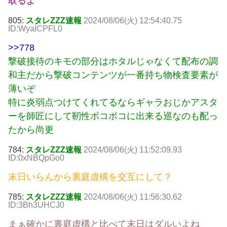
取るよ
805:
スタレZZZ速報
2024/08/06(火) 12:54:40.75
ID:WyaICPFL0
>>778
撃破接待のキモの部分はホタルじゃなくて配布の調
和主だから撃破コンテンツが一番持ち物検査要素が
薄いぞ
特に炎弱点つけてくれてるならギャラおじかアスタ
ーを師匠にして靭性ボコボコに出来る巡なのも配っ
たから尚更
784:
スタレZZZ速報
2024/08/06(火) 11:52:09.93
ID:0xNBQpGo0
末日いらんから裏庭虚構を交互にして？
785:
スタレZZZ速報
2024/08/06(火) 11:56:30.62
ID:3Bh3UHCJ0
まぁ確かに裏庭虚構と比べて末日はダルいよね