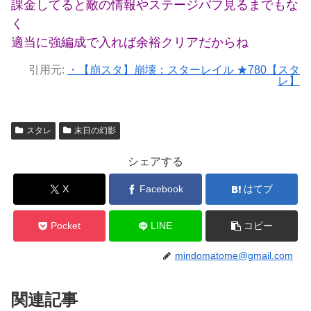
課金してると敵の情報やステージバフ見るまでもな
く
適当に強編成で入れば余裕クリアだからね
引用元:
・【崩スタ】崩壊：スターレイル ★780【スタ
レ】
スタレ
末日の幻影
シェアする
X
Facebook
はてブ
Pocket
LINE
コピー
mindomatome@gmail.com
関連記事