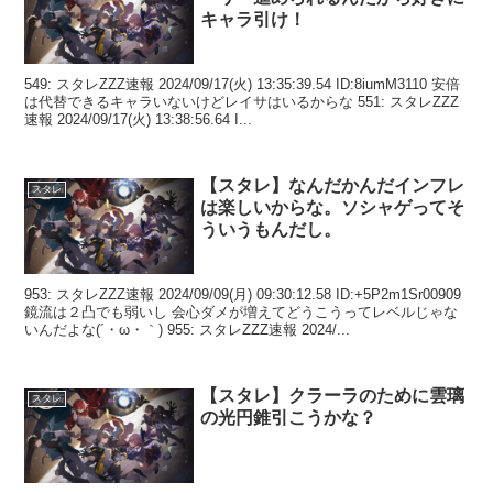
キャラ引け！
549: スタレZZZ速報 2024/09/17(火) 13:35:39.54 ID:8iumM3110 安倍
は代替できるキャラいないけどレイサはいるからな 551: スタレZZZ
速報 2024/09/17(火) 13:38:56.64 I...
【スタレ】なんだかんだインフレ
スタレ
は楽しいからな。ソシャゲってそ
ういうもんだし。
953: スタレZZZ速報 2024/09/09(月) 09:30:12.58 ID:+5P2m1Sr00909
鏡流は２凸でも弱いし 会心ダメが増えてどうこうってレベルじゃな
いんだよな(´・ω・｀) 955: スタレZZZ速報 2024/...
【スタレ】クラーラのために雲璃
スタレ
の光円錐引こうかな？