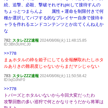
続、追撃、必殺、撃破それぞれpicして接待すんの
ちょっとつまらんよ 属性＋運命を制限付きで何
種か選択してバフする的なプレイヤー自身で接待キ
ャラを作れるエンドコンテンツとか出てくんねえか
な
782:
スタレZZZ速報
2024/08/06(火) 11:48:15.85
ID:3Bh3UHCJ0
>>778
まぁホタルの枠を姫子にしても全報酬取れたしホタ
ルありきの難易度じゃないからまだマシじゃない
783:
スタレZZZ速報
2024/08/06(火) 11:50:58.42
ID:lxjOJhiF0
>>778
トパーズとホタルいないから今回大変だったわ
攻撃回数の多い巡狩で何とかなりそうだから将軍は