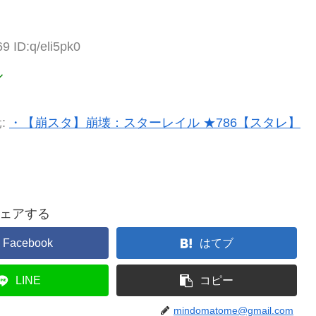
9 ID:q/eli5pk0
ル
:
・【崩スタ】崩壊：スターレイル ★786【スタレ】
ェアする
Facebook
はてブ
LINE
コピー
mindomatome@gmail.com