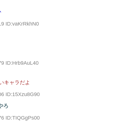
か
19 ID:vaKrRkhN0
79 ID:Hrb9AuL40
いキャラだよ
.06 ID:15Xzu8G90
やろ
.76 ID:TIQGgPs00