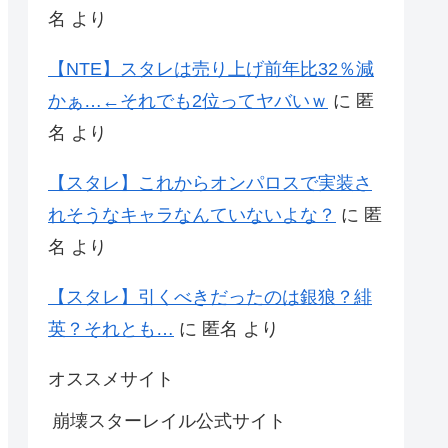
名
より
【NTE】スタレは売り上げ前年比32％減
かぁ…←それでも2位ってヤバいｗ
に
匿
名
より
【スタレ】これからオンパロスで実装さ
れそうなキャラなんていないよな？
に
匿
名
より
【スタレ】引くべきだったのは銀狼？緋
英？それとも…
に
匿名
より
オススメサイト
崩壊スターレイル公式サイト