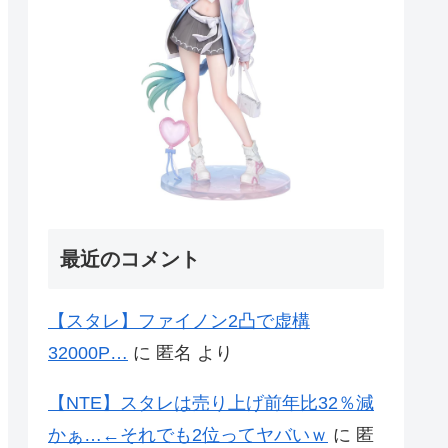
最近のコメント
【スタレ】ファイノン2凸で虚構
32000P…
に
匿名
より
【NTE】スタレは売り上げ前年比32％減
かぁ…←それでも2位ってヤバいｗ
に
匿