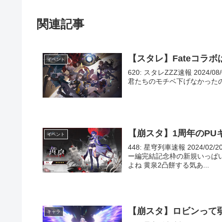
関連記事
【スタレ】Fateコラ
イベント
620: スタレZZZ速報 2024/08
君たちのモチベ下げなかったのか？ 62
【崩スタ】1周年のP
イベント
448: 星穹列車速報 2024/02/
ー編完結記念枠の新規いっぱ
よね 黄泉2凸餅する気あ...
【崩スタ】ロビンって
キャラ