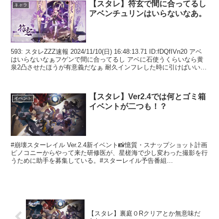
【スタレ】符玄で間に合ってるし
キャラ
アベンチュリンはいらないなあ。
593: スタレZZZ速報 2024/11/10(日) 16:48:13.71 ID:fDQfIVn20 アベ
はいらないなぁフゲンで間に合ってるし アベに石使うくらいなら黄
泉2凸させたほうが有意義だなぁ 耐久インフレした時に引けばいいん
だし...
【スタレ】Ver2.4では何とゴミ箱
イベント
イベントが二つも！？
#崩壊スターレイル Ver.2.4新イベント📸憶質・スナップショット計画
ピノコニーからやって来た研修医が、星槎海で少し変わった撮影を行
うために助手を募集している。#スターレイル予告番組
pic.twitter.com/taGC9Jmx4M—...
【スタレ】裏庭０Rクリアとか無意味だ