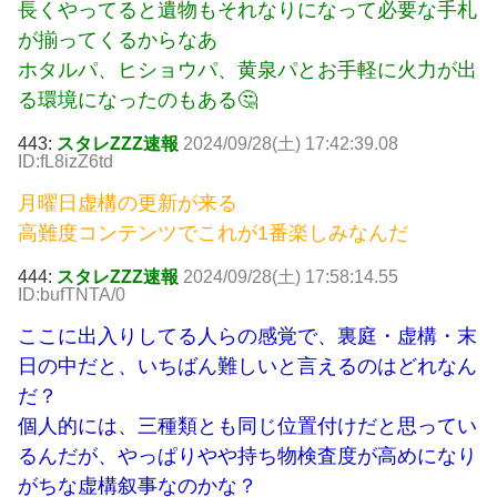
長くやってると遺物もそれなりになって必要な手札
が揃ってくるからなあ
ホタルパ、ヒショウパ、黄泉パとお手軽に火力が出
る環境になったのもある🤔
443:
スタレZZZ速報
2024/09/28(土) 17:42:39.08
ID:fL8izZ6td
月曜日虚構の更新が来る
高難度コンテンツでこれが1番楽しみなんだ
444:
スタレZZZ速報
2024/09/28(土) 17:58:14.55
ID:bufTNTA/0
ここに出入りしてる人らの感覚で、裏庭・虚構・末
日の中だと、いちばん難しいと言えるのはどれなん
だ？
個人的には、三種類とも同じ位置付けだと思ってい
るんだが、やっぱりやや持ち物検査度が高めになり
がちな虚構叙事なのかな？