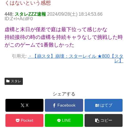
くはないという感想
448:
スタレZZZ速報
2024/09/28(土) 18:14:53.66
ID:Z+l+AcdF0
虚構と末日が僅差で庭は最下位って感じかな
持続接待の時の虚構を持続キャラなしで挑戦した時
がこのゲームで1番難しかった
引用元:
・【崩スタ】崩壊：スターレイル ★800【スタ
レ】
スタレ
シェアする
X
Facebook
はてブ
Pocket
LINE
コピー