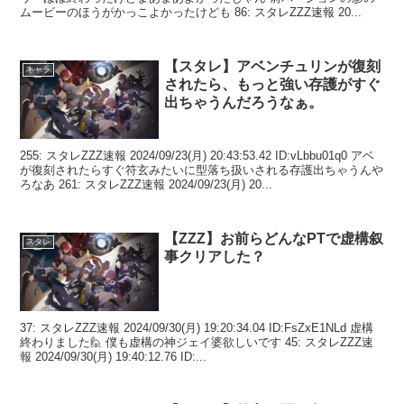
ムービーのほうがかっこよかったけども 86: スタレZZZ速報 20...
【スタレ】アベンチュリンが復刻
キャラ
されたら、もっと強い存護がすぐ
出ちゃうんだろうなぁ。
255: スタレZZZ速報 2024/09/23(月) 20:43:53.42 ID:vLbbu01q0 アベ
が復刻されたらすぐ符玄みたいに型落ち扱いされる存護出ちゃうんや
ろなあ 261: スタレZZZ速報 2024/09/23(月) 20...
【ZZZ】お前らどんなPTで虚構叙
スタレ
事クリアした？
37: スタレZZZ速報 2024/09/30(月) 19:20:34.04 ID:FsZxE1NLd 虚構
終わりました🙋 僕も虚構の神ジェイ婆欲しいです 45: スタレZZZ速
報 2024/09/30(月) 19:40:12.76 ID:...