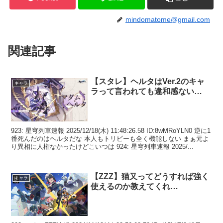
mindomatome@gmail.com
関連記事
【スタレ】ヘルタはVer.2のキャ
キャラ
ラって言われても違和感ない…
923: 星穹列車速報 2025/12/18(木) 11:48:26.58 ID:8wMRoYLN0 逆に1
番死んだのはヘルタだな 本人もトリビーも全く機能しない まぁ元よ
り異相に人権なかったけどこいつは 924: 星穹列車速報 2025/...
【ZZZ】猫又ってどうすれば強く
キャラ
使えるのか教えてくれ…