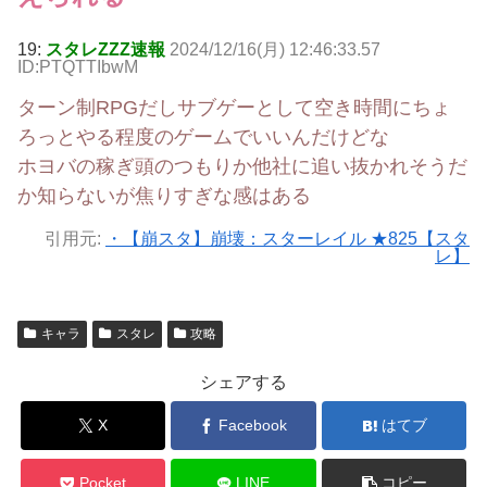
19:
スタレZZZ速報
2024/12/16(月) 12:46:33.57
ID:PTQTTIbwM
ターン制RPGだしサブゲーとして空き時間にちょ
ろっとやる程度のゲームでいいんだけどな
ホヨバの稼ぎ頭のつもりか他社に追い抜かれそうだ
か知らないが焦りすぎな感はある
引用元:
・【崩スタ】崩壊：スターレイル ★825【スタ
レ】
キャラ
スタレ
攻略
シェアする
X
Facebook
はてブ
Pocket
LINE
コピー