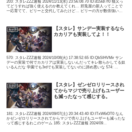
203: スタレZZZ速報 2024/11/13(水) 23:56:08.70 ID:d15ld/7f0 猫又っ
てどうすれば強く使えるのか教えてくれ… 邪兎屋の新人ってことで
一応育てて、ビリーと交代してみたけど… ビリーの方が数倍強いっ
て感...
【スタレ】サンデー実装するなら
キャラ
カカリアも実装してよ！！
570: スタレZZZ速報 2024/10/08(火) 17:38:52.65 ID:QbSlHVMir サン
デーの実装で何でカカリアは実装しないんだってキレ散らかしてる奴
いるんだな 学園でも3rdでも実装してないのに諦め悪いな 574: ...
【スタレ】ゼンゼロリリースされ
スタレ
てからマジで売り上げもユーザー
も減ったなって感じする。
181: スタレZZZ速報 2024/09/07(土) 20:34:43.40 ID:ITxW6rDT0 なん
かゼンゼロリリースされてからマジで売り上げもユーザーも減ったな
って感じするわこのゲーム 185: スタレZZZ速報 2024/09...