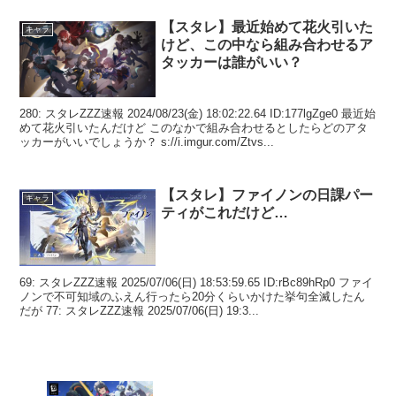
【スタレ】最近始めて花火引いた
キャラ
けど、この中なら組み合わせるア
タッカーは誰がいい？
280: スタレZZZ速報 2024/08/23(金) 18:02:22.64 ID:177lgZge0 最近始
めて花火引いたんだけど このなかで組み合わせるとしたらどのアタ
ッカーがいいでしょうか？ s://i.imgur.com/Ztvs...
【スタレ】ファイノンの日課パー
キャラ
ティがこれだけど…
69: スタレZZZ速報 2025/07/06(日) 18:53:59.65 ID:rBc89hRp0 ファイ
ノンで不可知域のふえん行ったら20分くらいかけた挙句全滅したん
だが 77: スタレZZZ速報 2025/07/06(日) 19:3...