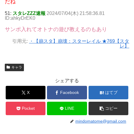
だね
51:
スタレZZZ速報
2024/07/04(木) 21:58:36.81
ID:ahkyDrEK0
サンポ入れてオトナの遊び教えるのもあり
引用元:
・【崩スタ】崩壊：スターレイル ★769【スタ
レ】
キャラ
シェアする
X
Facebook
はてブ
Pocket
LINE
コピー
mindomatome@gmail.com