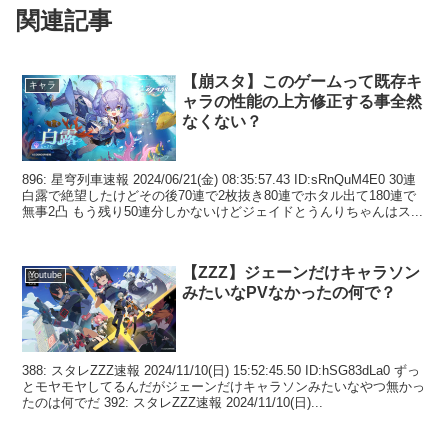
関連記事
【崩スタ】このゲームって既存キ
キャラ
ャラの性能の上方修正する事全然
なくない？
896: 星穹列車速報 2024/06/21(金) 08:35:57.43 ID:sRnQuM4E0 30連
白露で絶望したけどその後70連で2枚抜き80連でホタル出て180連で
無事2凸 もう残り50連分しかないけどジェイドとうんりちゃんはス...
【ZZZ】ジェーンだけキャラソン
Youtube
みたいなPVなかったの何で？
388: スタレZZZ速報 2024/11/10(日) 15:52:45.50 ID:hSG83dLa0 ずっ
とモヤモヤしてるんだがジェーンだけキャラソンみたいなやつ無かっ
たのは何でだ 392: スタレZZZ速報 2024/11/10(日)...