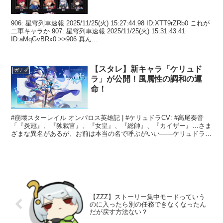
906: 星穹列車速報 2025/11/25(火) 15:27:44.98 ID:XTT9rZRb0 これが
二軍キャラか 907: 星穹列車速報 2025/11/25(火) 15:31:43.41
ID:aMqGvBRx0 >>906 真ん...
【スタレ】新キャラ「ケリュド
ガチャ
ラ」が公開！風属性の調和の運
命！
#崩壊スターレイル オンパロス英雄記 | #ケリュドラCV: #高尾奏音
「『炎冠』、『独裁官』、『女皇』、『総帥』、『カイザー』…さま
ざまな異名があるが、お前は本当の名で呼ぶがいい——ケリュドラ、
と」▌「駒を操る君主」ケリュドラ Ceryd...
【ZZZ】ストーリー集中モードっていう
のに入ったら別の任務できなくなったん
だが戻す方法ない？