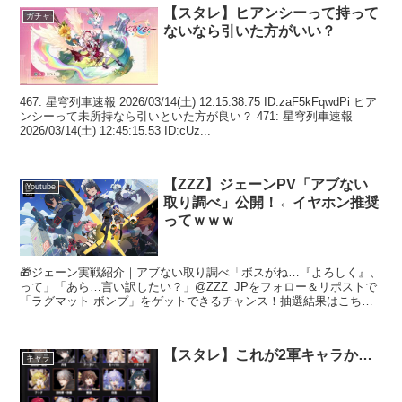
【スタレ】ヒアンシーって持って
ガチャ
ないなら引いた方がいい？
467: 星穹列車速報 2026/03/14(土) 12:15:38.75 ID:zaF5kFqwdPi ヒア
ンシーって未所持なら引いといた方が良い？ 471: 星穹列車速報
2026/03/14(土) 12:45:15.53 ID:cUz...
【ZZZ】ジェーンPV「アブない
Youtube
取り調べ」公開！←イヤホン推奨
ってｗｗｗ
🎁ジェーン実戦紹介｜アブない取り調べ「ボスがね…『よろしく』、
って」「あら…言い訳したい？」@ZZZ_JPをフォロー＆リポストで
「ラグマット ボンプ」をゲットできるチャンス！抽選結果はこちら
>> ▼YouTube▼ルール… pic.twi...
【スタレ】これが2軍キャラか…
キャラ