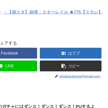
:
・【崩スタ】崩壊：スターレイル ★775【スタレ】
ェアする
Facebook
はてブ
LINE
コピー
mindomatome@gmail.com
のガチャにはダンス！ダンス！ダンス！PUするよ