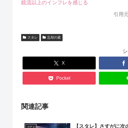
鏡流以上のインフレを感じる
引用元
スタレ
忘却の庭
シ
X
Pocket
関連記事
【スタレ】さすがに次
ガチャ