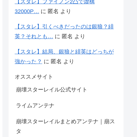
【スタレ】ファイノン2凸で虚構
32000P…
に
匿名
より
【スタレ】引くべきだったのは銀狼？緋
英？それとも…
に
匿名
より
【スタレ】結局、銀狼と緋英はどっちが
強かった？
に
匿名
より
オススメサイト
崩壊スターレイル公式サイト
ライムアンテナ
崩壊スターレイルまとめアンテナ｜崩ス
タ