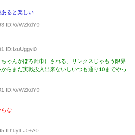
標あると楽しい
63 ID:/o/WZkdY0
91 ID:IzuUggvi0
ラちゃんがぼろ雑巾にされる、リンクスじゃもう限界
からまだ実戦投入出来ないしいつも通り10までやっ
01 ID:/o/WZkdY0
からな
95 ID:uyILJ0+A0