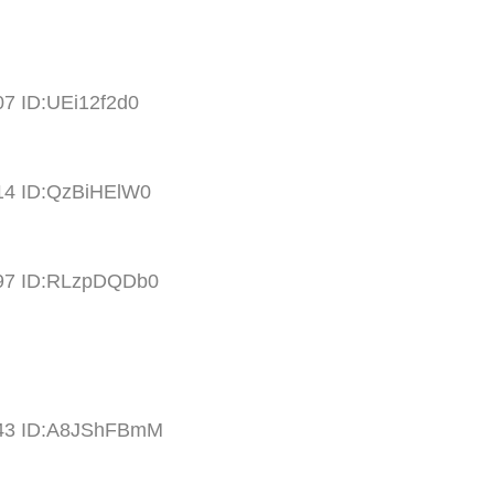
07 ID:UEi12f2d0
.14 ID:QzBiHElW0
.97 ID:RLzpDQDb0
.43 ID:A8JShFBmM