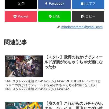
X
Facebook
はてブ
Pocket
LINE
コピー
mindomatome@gmail.com
関連記事
【スタレ】飛霄のおかげでフィー
キャラ
ルド探索がめちゃくちゃ快適にな
ったわ！
564: スタレZZZ速報 2024/09/17(火) 14:42:29.03 ID:nCRPKvm10 ヒ
ショウのおかげでフィールド探索がめちゃくちゃ快適になったわ
566: スタレZZZ速報 2024/09/17(火) 14:49:42...
【崩スタ】これからのガチャがホ
ガチャ
タル、ジェイド、雲璃とエグい並