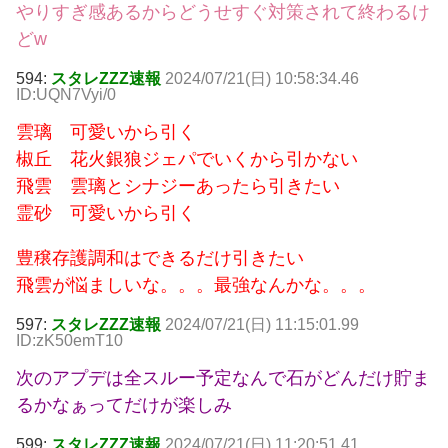
やりすぎ感あるからどうせすぐ対策されて終わるけ
どw
594:
スタレZZZ速報
2024/07/21(日) 10:58:34.46
ID:UQN7Vyi/0
雲璃 可愛いから引く
椒丘 花火銀狼ジェパでいくから引かない
飛雲 雲璃とシナジーあったら引きたい
霊砂 可愛いから引く
豊穣存護調和はできるだけ引きたい
飛雲が悩ましいな。。。最強なんかな。。。
597:
スタレZZZ速報
2024/07/21(日) 11:15:01.99
ID:zK50emT10
次のアプデは全スルー予定なんで石がどんだけ貯ま
るかなぁってだけが楽しみ
599:
スタレZZZ速報
2024/07/21(日) 11:20:51.41