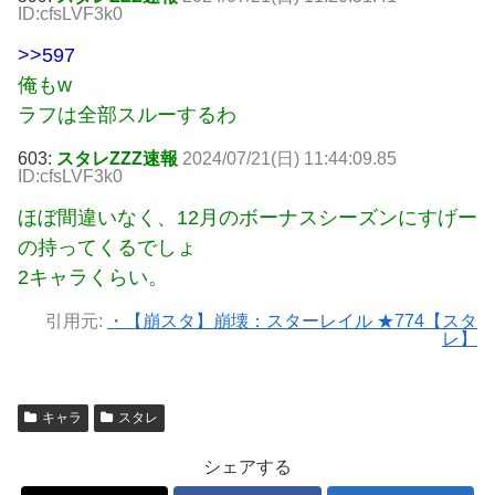
ID:cfsLVF3k0
>>597
俺もw
ラフは全部スルーするわ
603:
スタレZZZ速報
2024/07/21(日) 11:44:09.85
ID:cfsLVF3k0
ほぼ間違いなく、12月のボーナスシーズンにすげー
の持ってくるでしょ
2キャラくらい。
引用元:
・【崩スタ】崩壊：スターレイル ★774【スタ
レ】
キャラ
スタレ
シェアする