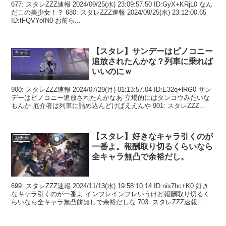
677: スタレZZZ速報 2024/09/25(水) 23:09:57.50 ID:GyX+KRjL0 なん
だこの美少女！？ 680: スタレZZZ速報 2024/09/25(水) 23:12:00.65
ID:tFQVYoIN0 お前ら...
【スタレ】サンデーはピノコニー
キャラ
追放されたんかな？列車に乗れば
いいのにｗ
900: スタレZZZ速報 2024/07/29(月) 01:13:57.04 ID:E32q+lRG0 サン
デーはピノコニー追放されたんかなあ 立場的にはタンコウみたいな
もんか 厄介者は列車に詰め込んどけばええんや 901: スタレZZZ...
【スタレ】好きなキャラ引くのが
ガチャ
一番よ。報酬取り切るくらいなら
全キャラ無凸で余裕だし。
699: スタレZZZ速報 2024/11/13(水) 19:58:10.14 ID:nis7hc+K0 好き
なキャラ引くのが一番よ インフレインフレいうけど報酬取り切るく
らいなら全キャラ無凸餅無しで余裕だしな 703: スタレZZZ速報 ...