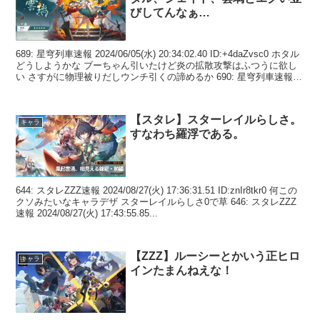
びしてんなぁ…
689: 星穹列車速報 2024/06/05(水) 20:34:02.40 ID:+4daZvsc0 ホタル
どうしようかな ブーちゃん引いたけど炎の拡散攻撃はふつうに欲し
い さすがに物理被りだしウンチ引くの諦めるか 690: 星穹列車速報
...
【スタレ】スターレイルらしさ。
キャラ
すなわち羅浮である。
644: スタレZZZ速報 2024/08/27(火) 17:36:31.51 ID:znIr8tkr0 何この
クソみたいなキャラデザ スターレイルらしさ0で草 646: スタレZZZ
速報 2024/08/27(火) 17:43:55.85...
【ZZZ】ルーシーとかいう正ヒロ
キャラ
インたまんねえな！