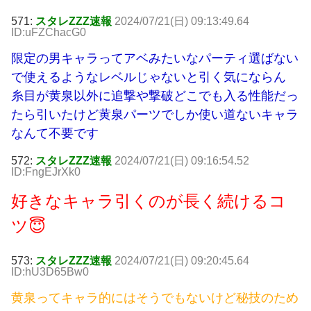
571:
スタレZZZ速報
2024/07/21(日) 09:13:49.64
ID:uFZChacG0
限定の男キャラってアベみたいなパーティ選ばない
で使えるようなレベルじゃないと引く気にならん
糸目が黄泉以外に追撃や撃破どこでも入る性能だっ
たら引いたけど黄泉パーツでしか使い道ないキャラ
なんて不要です
572:
スタレZZZ速報
2024/07/21(日) 09:16:54.52
ID:FngEJrXk0
好きなキャラ引くのが長く続けるコ
ツ😇
573:
スタレZZZ速報
2024/07/21(日) 09:20:45.64
ID:hU3D65Bw0
黄泉ってキャラ的にはそうでもないけど秘技のため