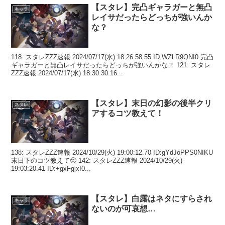
【スタレ】完凸ギャラガーと無凸
キャラ
レイサだったらどっちが強いんか
な？
118: スタレZZZ速報 2024/07/17(水) 18:26:58.55 ID:WZLR9QNI0 完凸
ギャラガーと無凸レイサだったらどっちが強いんかな？ 121: スタレ
ZZZ速報 2024/07/17(水) 18:30:30.16...
【スタレ】末日の幻影の後半クリ
スタレ
アするコツ教えて！
138: スタレZZZ速報 2024/10/29(火) 19:00:12.70 ID:gYdJoPPS0NIKU
末日下のコツ教えて🥺 142: スタレZZZ速報 2024/10/29(火)
19:03:20.41 ID:+gxFgjxI0...
【スタレ】白露はネタにすらされ
キャラ
ないのが可哀想…