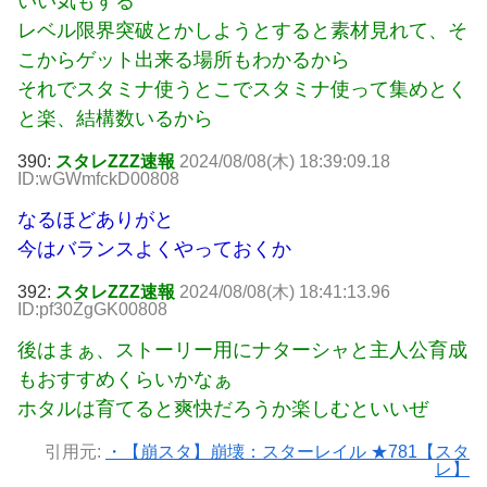
いい気もする
レベル限界突破とかしようとすると素材見れて、そ
こからゲット出来る場所もわかるから
それでスタミナ使うとこでスタミナ使って集めとく
と楽、結構数いるから
390:
スタレZZZ速報
2024/08/08(木) 18:39:09.18
ID:wGWmfckD00808
なるほどありがと
今はバランスよくやっておくか
392:
スタレZZZ速報
2024/08/08(木) 18:41:13.96
ID:pf30ZgGK00808
後はまぁ、ストーリー用にナターシャと主人公育成
もおすすめくらいかなぁ
ホタルは育てると爽快だろうか楽しむといいぜ
引用元:
・【崩スタ】崩壊：スターレイル ★781【スタ
レ】