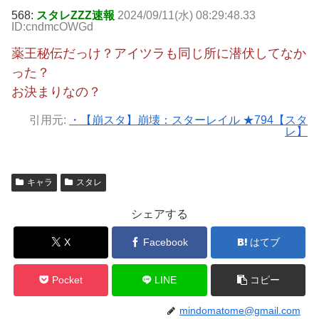
568:
スタレZZZ速報
2024/09/11(水) 08:29:48.33
ID:cndmcOWGd
薬王秘伝だっけ？アイツラも同じ所に潜伏してなか
った？
お決まりなの？
引用元:
・【崩スタ】崩壊：スターレイル ★794【スタ
レ】
キャラ
スタレ
シェアする
X
Facebook
はてブ
Pocket
LINE
コピー
mindomatome@gmail.com