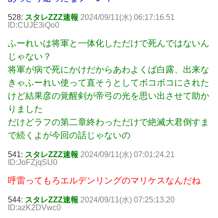
528:
スタレZZZ速報
2024/09/11(水) 06:17:16.51
ID:CUJE3iQo0
ふーれいは将軍と一体化しただけで死んではないん
じゃない？
将軍が病で死にかけだからあわよくば白露、出来な
きゃふーれい使って直そうとしてボコボコにされた
けど結果彦の覚醒剣が帝弓の光を思い出させて助か
りました
だけどラフの第二章終わっただけで絶滅大君倒すま
で続くよが今回の話じゃないの
541:
スタレZZZ速報
2024/09/11(水) 07:01:24.21
ID:JoFZjqSU0
呼雷ってもろエルデンリングのマリケスなんだね
544:
スタレZZZ速報
2024/09/11(水) 07:25:13.20
ID:azK2DVwc0