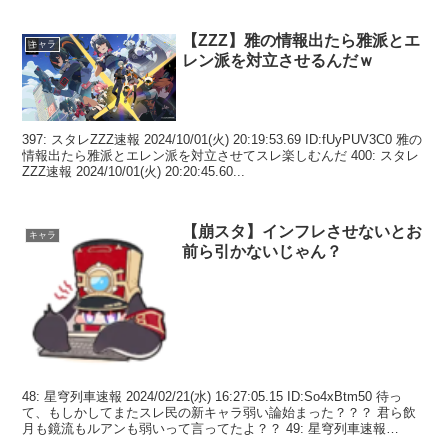
【ZZZ】雅の情報出たら雅派とエ
キャラ
レン派を対立させるんだｗ
397: スタレZZZ速報 2024/10/01(火) 20:19:53.69 ID:fUyPUV3C0 雅の
情報出たら雅派とエレン派を対立させてスレ楽しむんだ 400: スタレ
ZZZ速報 2024/10/01(火) 20:20:45.60...
【崩スタ】インフレさせないとお
キャラ
前ら引かないじゃん？
48: 星穹列車速報 2024/02/21(水) 16:27:05.15 ID:So4xBtm50 待っ
て、もしかしてまたスレ民の新キャラ弱い論始まった？？？ 君ら飲
月も鏡流もルアンも弱いって言ってたよ？？ 49: 星穹列車速報
2024/...