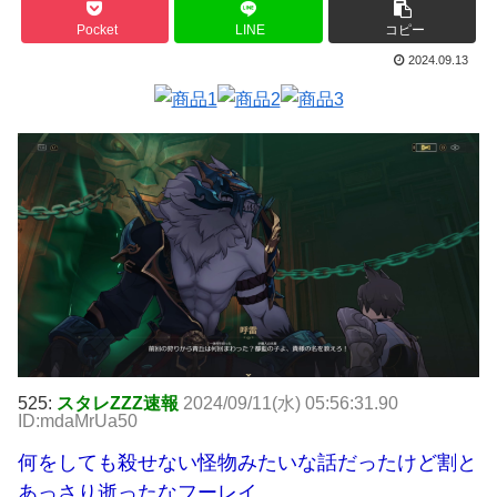
Pocket
LINE
コピー
2024.09.13
525:
スタレZZZ速報
2024/09/11(水) 05:56:31.90
ID:mdaMrUa50
何をしても殺せない怪物みたいな話だったけど割と
あっさり逝ったなフーレイ