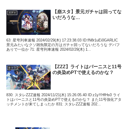
【崩スタ】景元ガチャは回ってな
ガチャ
いだろうな…
63: 星穹列車速報 2024/02/29(木) 17:23:38.03 ID:fN8r1uEi0GARLIC
景元みたいなクソ雑魚限定の方はガチャ回ってないだろうな デバフ
ありで一位か 71: 星穹列車速報 2024/02/29(木) 1...
【ZZZ】ライトはバーニスと11号
キャラ
の炎染めPTで使えるのかな？
830: スタレZZZ速報 2024/11/21(木) 15:26:05.40 ID:z1yYHfHs0 ライ
トはバーニスと11号の炎染めPTで使えるのかな？ また11号強化アタ
ッチメントが来てしまったか 831: スタレZZZ速報 202...