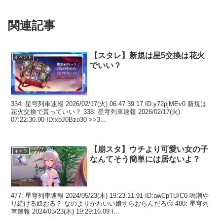
関連記事
【スタレ】新規は星5交換は花火
イベント
でいい？
334: 星穹列車速報 2026/02/17(火) 06:47:39.17 ID:y72pjMEv0 新規は
花火交換で貰っていい？ 338: 星穹列車速報 2026/02/17(火)
07:22:30.90 ID:xbJ0Bzo30 >>3...
【崩スタ】ウチより可愛い女の子
キャラ
なんてそう簡単には居ないよ？
477: 星穹列車速報 2024/05/23(木) 19:23:11.91 ID:awCpTU/C0 鳴潮や
り続ける奴おる？ なのよりかわいい娘すらおらんだろ🙄 480: 星穹列
車速報 2024/05/23(木) 19:29:16.09 I...