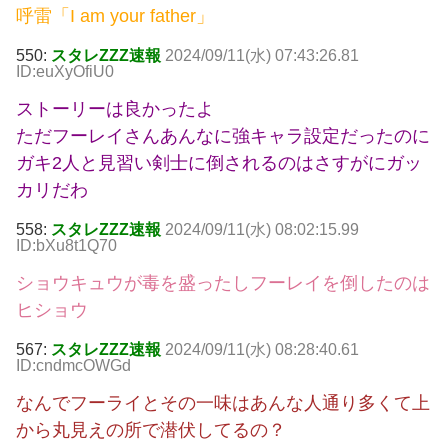
呼雷「I am your father」
550:
スタレZZZ速報
2024/09/11(水) 07:43:26.81
ID:euXyOfiU0
ストーリーは良かったよ
ただフーレイさんあんなに強キャラ設定だったのに
ガキ2人と見習い剣士に倒されるのはさすがにガッ
カリだわ
558:
スタレZZZ速報
2024/09/11(水) 08:02:15.99
ID:bXu8t1Q70
ショウキュウが毒を盛ったしフーレイを倒したのは
ヒショウ
567:
スタレZZZ速報
2024/09/11(水) 08:28:40.61
ID:cndmcOWGd
なんでフーライとその一味はあんな人通り多くて上
から丸見えの所で潜伏してるの？