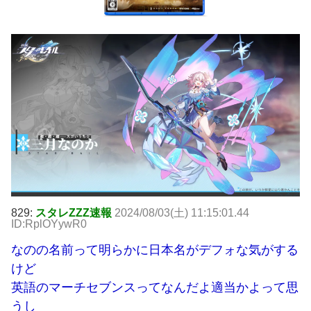
829:
スタレZZZ速報
2024/08/03(土) 11:15:01.44
ID:RplOYywR0
なのの名前って明らかに日本名がデフォな気がする
けど
英語のマーチセブンスってなんだよ適当かよって思
うし