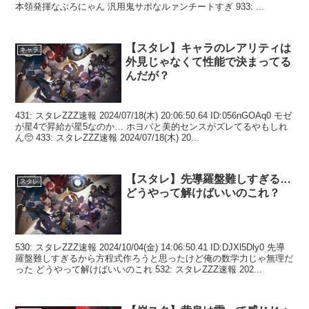
本領発揮なぶろにゃん 汎用鬼サポなルァンチートすぎ 933: ...
【スタレ】キャラのレアリティは
キャラ
外見じゃなくて性能で決まってる
んだが？
431: スタレZZZ速報 2024/07/18(木) 20:06:50.64 ID:056nGOAq0 モゼ
が星4で昇給が星5なのか… ホヨバと美的センスがズレてるやもしれ
ん🥺 433: スタレZZZ速報 2024/07/18(木) 20...
【スタレ】先導羅盤難しすぎる…
スタレ
どうやって解けばいいのこれ？
530: スタレZZZ速報 2024/10/04(金) 14:06:50.41 ID:DJXl5Dly0 先導
羅盤難しすぎるから方程式作ろうと思ったけど俺の数学力じゃ無理だ
った どうやって解けばいいのこれ 532: スタレZZZ速報 202...