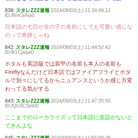
838:
スタレZZZ速報
2024/08/03(土) 11:34:49.12
ID:/8inGyNa0
日本語の七日が女の子の名前にしても可愛い感じな
のって奇跡じゃね
842:
スタレZZZ速報
2024/08/03(土) 11:44:52.42
ID:fk1Cpqar0
ホタルも英語版では装甲の名前も本人の名前も
Fireflyなんだけど日本語ではファイアフライとホタ
ルで別々にしてるからニュアンスというか感じ方変
わってる気がする
843:
スタレZZZ速報
2024/08/03(土) 11:47:35.55
ID:/QO3C5m00
ここまでのローカライズって日本語に造詣がないと
できんよな
845:
スタレZZZ速報
2024/08/03(土) 11:55:09.06