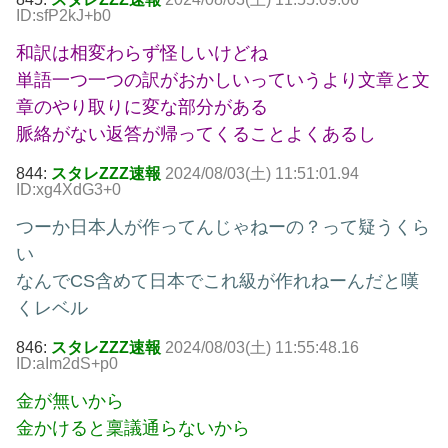
ID:sfP2kJ+b0
和訳は相変わらず怪しいけどね
単語一つ一つの訳がおかしいっていうより文章と文
章のやり取りに変な部分がある
脈絡がない返答が帰ってくることよくあるし
844:
スタレZZZ速報
2024/08/03(土) 11:51:01.94
ID:xg4XdG3+0
つーか日本人が作ってんじゃねーの？って疑うくら
い
なんでCS含めて日本でこれ級が作れねーんだと嘆
くレベル
846:
スタレZZZ速報
2024/08/03(土) 11:55:48.16
ID:aIm2dS+p0
金が無いから
金かけると稟議通らないから