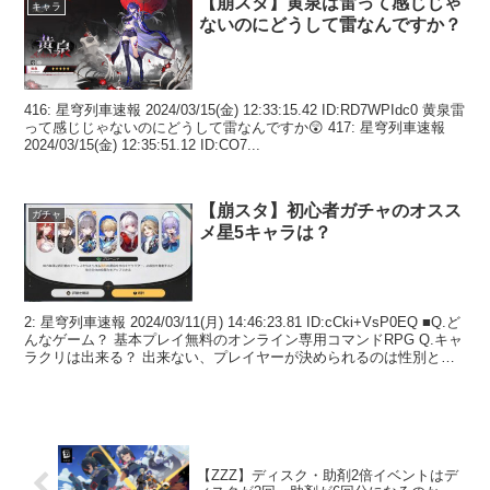
【崩スタ】黄泉は雷って感じじゃ
キャラ
ないのにどうして雷なんですか？
416: 星穹列車速報 2024/03/15(金) 12:33:15.42 ID:RD7WPIdc0 黄泉雷
って感じじゃないのにどうして雷なんですか😲 417: 星穹列車速報
2024/03/15(金) 12:35:51.12 ID:CO7...
【崩スタ】初心者ガチャのオスス
ガチャ
メ星5キャラは？
2: 星穹列車速報 2024/03/11(月) 14:46:23.81 ID:cCki+VsP0EQ ■Q.ど
んなゲーム？ 基本プレイ無料のオンライン専用コマンドRPG Q.キャ
ラクリは出来る？ 出来ない、プレイヤーが決められるのは性別と
名...
【ZZZ】ディスク・助剤2倍イベントはデ