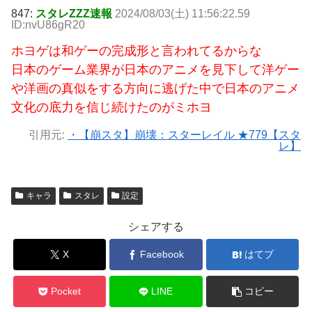
847:
スタレZZZ速報
2024/08/03(土) 11:56:22.59
ID:nvU86gR20
ホヨゲは和ゲーの完成形と言われてるからな
日本のゲーム業界が日本のアニメを見下して洋ゲー
や洋画の真似をする方向に逃げた中で日本のアニメ
文化の底力を信じ続けたのがミホヨ
引用元:
・【崩スタ】崩壊：スターレイル ★779【スタ
レ】
キャラ
スタレ
設定
シェアする
X
Facebook
はてブ
Pocket
LINE
コピー