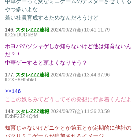
中華ゲーって変なミニゲームのテスターさせてくる
やつ多いよな
若い社員育成するためなんだろうけど
146:
スタレZZZ速報
2024/09/27(金) 10:41:11.79
ID:2riDUDbBM
ホヨバのソシャゲしか知らないけど他は知育ないん
だ？！
中華ゲーすると頭よくなりそう？
177:
スタレZZZ速報
2024/09/27(金) 13:44:37.96
ID:XE8Hf5bk0
>>146
ここの奴らみてどうしてその発想に行き着くんだよ
148:
スタレZZZ速報
2024/09/27(金) 11:36:23.59
ID:bF23ZKQ4d
知育じゃないけどニケとか第五とか定期的に他社の
パクリミニゲームが追加されるイメージ