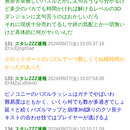
無茶苦茶難しいパズルとかに文句言うなら分かるけ
ど多少のバカでも時間かければ解けるレベルの3D
ダンジョンに文句言うのはおかしいだろ
それに現状十分売れてるしサ終の気配とか一切無い
けど具体的に何がヤバいんだ
131:
スタレZZZ速報
2024/09/27(金) 10:05:37.16
ID:nJQzgrDad
クロックボーイのパズルで一つ難しくて結構時間か
かったのあった
133:
スタレZZZ速報
2024/09/27(金) 10:07:54.08
ID:MZyLxR6m0
ピノコニーのパズルラッシュはガチでやばいわ
難易度はともかく、いくら何でも数が多過ぎでしょ
延々と続くパズルマップと崩壊3rd譲りのクソ長テ
キストの合わせ技ではプレイヤーが逃げるよ
134:
スタレZZZ速報
2024/09/27(金) 10:10:11.09