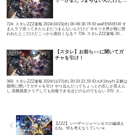
リーがまたつまらないんだけど…
724: スタレZZZ速報 2024/10/23(水) 00:49:38.78 ID:wwFEMXEU0 す
まんラフ戻ってきたらまたつまんないんだけど 今キツネ男が狼に拐
われたとこだけどこっから面白くなる？ 726: スタレZZZ速報 20...
【スタレ】お前ら○○に聞いてガ
ガチャ
チャを引け！
369: スタレZZZ速報 2024/11/27(水) 20:33:22.33 ID:ruX1ItvyH 正解は
股間に聞いてガチャを引け やり込んだってちょっとの石しか貰えん
し 高難易度クリアしても自慢できるほどのものでもない 370: ス...
【ZZZ】シーザージェーンセスの編成え
えね。何も考えなくていいｗ