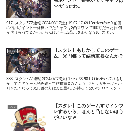
用ポイント一番稼いでたキャラは
○○だったわ。
917: スタレZZZ速報 2024/08/17(土) 19:07:17.69 ID:rNexr3xm0 前回
の信用ポイント一番稼いでたキャラは2凸スワンで190万だったわ 何
が借りられてるかわからんけど今は2凸ホタルかな 918: スタレ...
【スタレ】もしかしてこのゲー
スタレ
ム、光円錐って結構重要なんか？
336: スタレZZZ速報 2024/07/23(火) 17:57:38.98 ID:Oez6yZ2G0 もし
かしてこのゲーム光円錐って結構重要なんか？ キャラガチャばっか
引きたくなって光円錐の方はまだ星4しか持ってないわ 337: スタレ...
【スタレ】このゲームすぐインフ
スタレ
レするから、ほんと凸しないほう
がいいなｗ