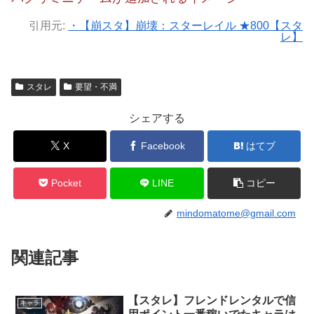
引用元:
・【崩スタ】崩壊：スターレイル ★800【スタ
レ】
スタレ
要望・不満
シェアする
X
Facebook
はてブ
Pocket
LINE
コピー
mindomatome@gmail.com
関連記事
【スタレ】フレンドレンタルで信
キャラ