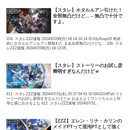
【スタレ】ホタルルアン引けた！
ガチャ
全部無凸だけど…←無凸で十分で
すよ。
224: スタレZZZ速報 2024/07/08(月) 18:14:10.14 ID:KlyAsqo10 奇跡
的にホタルルアンルアン餅取れた まあ全部無凸だけどな… 236: スタ
レZZZ速報 2024/07/08(月) 19:13:05....
【スタレ】ストーリーのお試し彦
キャラ
卿弱すぎなんだけどｗ
611: スタレZZZ速報 2024/07/31(水) 20:37:04.01 ID:9XGGUfPa0 スト
ーリーのお試し彦弱すぎなんだけどｗ おまえよくウンリちゃんと対
等な感じ出せるよな 612: スタレZZZ速報 2024/07/31...
【ZZZ】エレン・リナ・カリンの
キャラ
メイドPTって混沌PTとして強く