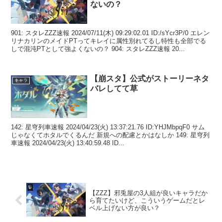
ないの？
901: スタレZZZ速報 2024/07/11(木) 09:29:02.01 ID:/sYcr3P/0 エレン
リナカリンのメイドPTってキレイに属性別れてるし特性も全部でる
しで混沌PTとして強よくないの？ 904: スタレZZZ速報 20...
【崩スタ】公式がストーリーネタ
キャラ
バレしてて草
142: 星穹列車速報 2024/04/23(火) 13:37:21.76 ID:YHJMbpqF0 サム
じゃなくてホタルでくるんだ 新規への配慮とかはなしか 149: 星穹列
車速報 2024/04/23(火) 13:40:59.48 ID...
【ZZZ】邪兎屋の3人組が良いキャラだか
ら育てたいけど、こういうゲームだとレ
ベル上げない方が良い？