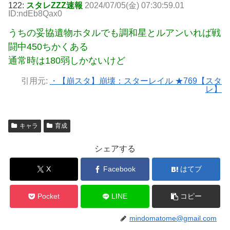
122:
スタレZZZ速報
2024/07/05(金) 07:30:59.01
ID:ndEb8Qax0
うちの妥協遺物ホタルでも調和星とルアンいれば戦
闘中450ちかくある
通常時は180弱しかないけど
引用元:
・【崩スタ】崩壊：スターレイル ★769【スタ
レ】
キャラ
育成
シェアする
X
Facebook
はてブ
Pocket
LINE
コピー
mindomatome@gmail.com