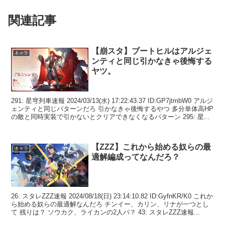
関連記事
【崩スタ】ブートヒルはアルジェ
キャラ
ンティと同じ引かなきゃ後悔する
ヤツ。
291: 星穹列車速報 2024/03/13(水) 17:22:43.37 ID:GP7jtmbW0 アルジ
ェンティと同じパターンだろ 引かなきゃ後悔するやつ 多分単体高HP
の敵と同時実装で引かないとクリアできなくなるパターン 295: 星...
【ZZZ】これから始める奴らの最
キャラ
適解編成ってなんだろ？
26: スタレZZZ速報 2024/08/18(日) 23:14:10.82 ID:GyfnKR/K0 これか
ら始める奴らの最適解なんだろ チンイー、カリン、リナが一つとし
て 残りは？ ソウカク、ライカンの2人パ？ 43: スタレZZZ速報...