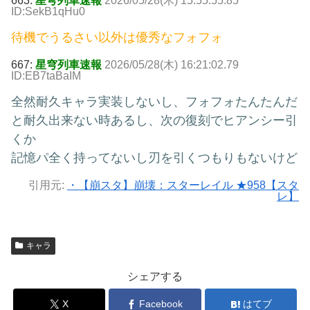
663:
星穹列車速報
2026/05/28(木) 15:55:55.85
ID:SekB1qHu0
待機でうるさい以外は優秀なフォフォ
667:
星穹列車速報
2026/05/28(木) 16:21:02.79
ID:EB7taBaIM
全然耐久キャラ実装しないし、フォフォたんたんだ
と耐久出来ない時あるし、次の復刻でヒアンシー引
くか
記憶パ全く持ってないし刃を引くつもりもないけど
引用元:
・【崩スタ】崩壊：スターレイル ★958【スタ
レ】
キャラ
シェアする
X
Facebook
はてブ