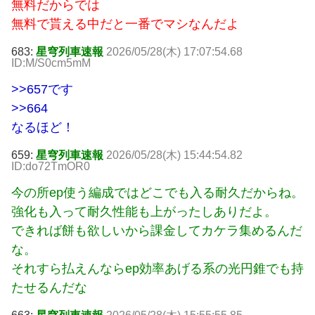
無料だからでは
無料で貰える中だと一番でマシなんだよ
683:
星穹列車速報
2026/05/28(木) 17:07:54.68
ID:M/S0cm5mM
>>657
です
>>664
なるほど！
659:
星穹列車速報
2026/05/28(木) 15:44:54.82
ID:do72TmOR0
今の所ep使う編成ではどこでも入る耐久だからね。
強化も入って耐久性能も上がったしありだよ。
できれば餅も欲しいから課金してカケラ集めるんだ
な。
それすら払えんならep効率あげる系の光円錐でも持
たせるんだな