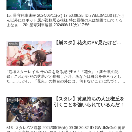
15: 星穹列車速報 2024/06/11(火) 17:50:09.25 ID:zWkE0ACB0 ほたち
ん以外にロボット属が複数居る模様 特に最後の人は敵役で出てくる
よなぁ… 20: 星穹列車速報 2024/06/11(火) 17:56:...
【崩スタ】花火のPV見たけど…
Youtube
#崩壊スターレイル 千の星を巡る紀行PV「『花火』：舞台裏の記
録」これがただの芝居だと察知した時、あなたは舞台を去ろうとし
た……しかし、『花火』の舞台の外には、何もないことに気づく。キ
ャスト花火 CV: #上田麗奈▼YouTubeスターレイ...
【スタレ】黄泉持ちの人は椒丘を
キャラ
引くことを強いられているんだ！
516: スタレZZZ速報 2024/08/16(金) 09:36:30.82 ID:GWUh3rGs0 黄泉