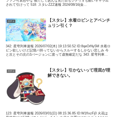
ファン可哀想やな 後だしであんな見た目もシナリオも酷いキャラ出
されて引けって 518: スタレZZZ速報 2024/08/16(金...
【スタレ】水着ロビンとアベンチ
ガチャ
ュリン引く？
342: 星穹列車速報 2026/07/02(木) 19:13:50.52 ID:8qeOrNy5M 水着ロ
ビン欲しいけど記憶パ持ってないからスルーするしかない悲しみ 今
と次とその次の3バージョンに渡って虚無確定だな 343: 星穹列車速
報...
【スタレ】引かないって理屈が理
ガチャ
解できない。
123: 星穹列車速報 2026/03/01(日) 08:15:36.85 ID:W1fIxzFj0 火花は