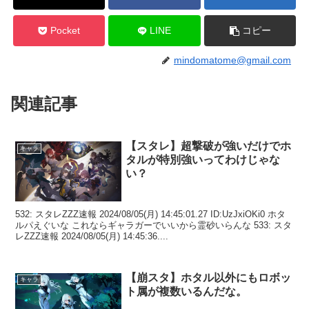
Pocket
LINE
コピー
mindomatome@gmail.com
関連記事
【スタレ】超撃破が強いだけでホ
キャラ
タルが特別強いってわけじゃな
い？
532: スタレZZZ速報 2024/08/05(月) 14:45:01.27 ID:UzJxiOKi0 ホタ
ルパえぐいな これならギャラガーでいいから霊砂いらんな 533: スタ
レZZZ速報 2024/08/05(月) 14:45:36....
【崩スタ】ホタル以外にもロボッ
キャラ
ト属が複数いるんだな。