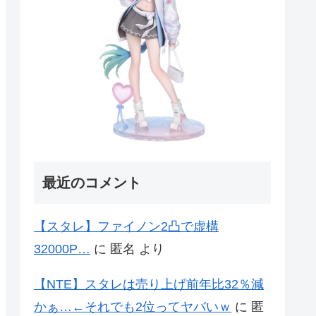
最近のコメント
【スタレ】ファイノン2凸で虚構
32000P…
に
匿名
より
【NTE】スタレは売り上げ前年比32％減
かぁ…←それでも2位ってヤバいｗ
に
匿