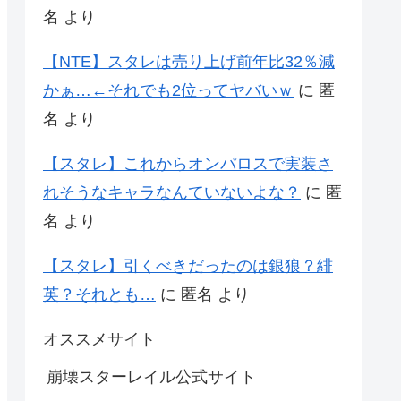
名
より
【NTE】スタレは売り上げ前年比32％減
かぁ…←それでも2位ってヤバいｗ
に
匿
名
より
【スタレ】これからオンパロスで実装さ
れそうなキャラなんていないよな？
に
匿
名
より
【スタレ】引くべきだったのは銀狼？緋
英？それとも…
に
匿名
より
オススメサイト
崩壊スターレイル公式サイト