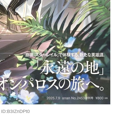
5 ID:B3IZnDPt0