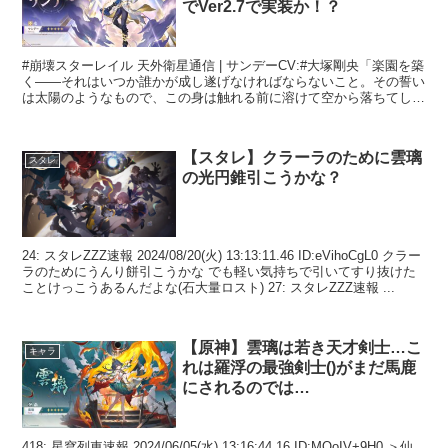
でVer2.7で実装か！？
#崩壊スターレイル 天外衛星通信 | サンデーCV:#大塚剛央「楽園を築
く——それはいつか誰かが成し遂げなければならないこと。その誓い
は太陽のようなもので、この身は触れる前に溶けて空から落ちてしま
うかもしれませんが…耐えなければならない苦難...
【スタレ】クラーラのために雲璃
スタレ
の光円錐引こうかな？
24: スタレZZZ速報 2024/08/20(火) 13:13:11.46 ID:eVihoCgL0 クラー
ラのためにうんり餅引こうかな でも軽い気持ちで引いてすり抜けた
ことけっこうあるんだよな(石大量ロスト) 27: スタレZZZ速報 ...
【原神】雲璃は若き天才剣士…こ
キャラ
れは羅浮の最強剣士()がまだ馬鹿
にされるのでは…
418: 星穹列車速報 2024/06/05(水) 13:16:44.16 ID:MOoIV+9H0 ＞仙