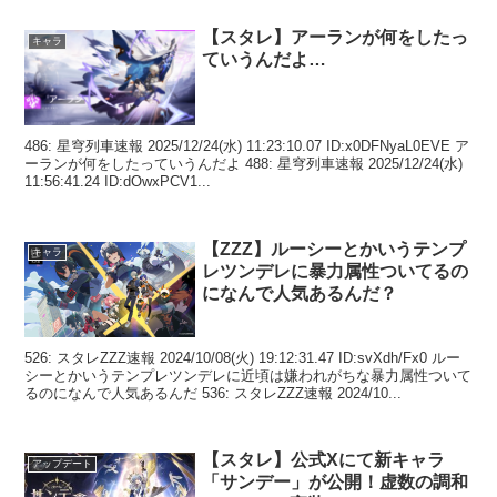
【スタレ】アーランが何をしたっ
キャラ
ていうんだよ…
486: 星穹列車速報 2025/12/24(水) 11:23:10.07 ID:x0DFNyaL0EVE ア
ーランが何をしたっていうんだよ 488: 星穹列車速報 2025/12/24(水)
11:56:41.24 ID:dOwxPCV1...
【ZZZ】ルーシーとかいうテンプ
キャラ
レツンデレに暴力属性ついてるの
になんで人気あるんだ？
526: スタレZZZ速報 2024/10/08(火) 19:12:31.47 ID:svXdh/Fx0 ルー
シーとかいうテンプレツンデレに近頃は嫌われがちな暴力属性ついて
るのになんで人気あるんだ 536: スタレZZZ速報 2024/10...
【スタレ】公式Xにて新キャラ
アップデート
「サンデー」が公開！虚数の調和