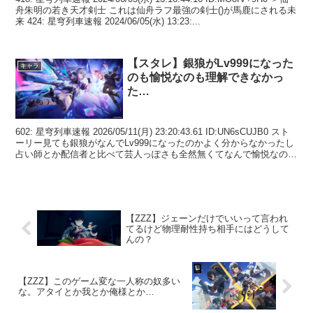
舟朱明の若き天才剣士 これは仙舟ラフ最強の剣士()が馬鹿にされる未
来 424: 星穹列車速報 2024/06/05(水) 13:23:...
【スタレ】銀狼がLv999になった
キャラ
のも愉悦なのも理解できなかっ
た…
602: 星穹列車速報 2026/05/11(月) 23:20:43.61 ID:UN6sCUJB0 スト
ーリー見ても銀狼がなんでLv999になったのかよく分からなかったし
占い師とか配信者と比べて芸人っぽさも全然無くてなんで愉悦なのか
もイ...
【ZZZ】ジェーンだけでいいって言われ
てるけど物理耐性持ち相手にはどうして
んの？
【ZZZ】このゲーム変な一人称の奴多い
な。アタイとか我とか俺様とか…