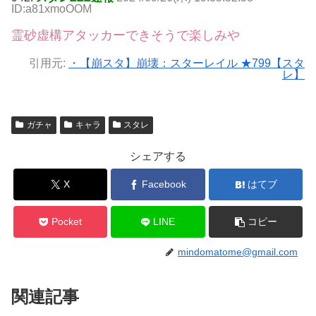
ID:a81xmoOOM
霊砂虚構アタッカーできそうで楽しみや
引用元:
・【崩スタ】崩壊：スターレイル ★799【スタ
レ】
ガチャ
キャラ
スタレ
シェアする
X
Facebook
はてブ
Pocket
LINE
コピー
mindomatome@gmail.com
関連記事