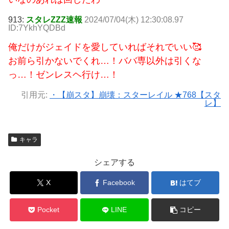
913:
スタレZZZ速報
2024/07/04(木) 12:30:08.97
ID:7YkhYQDBd
俺だけがジェイドを愛していればそれでいい🥰
お前ら引かないでくれ…！ババ専以外は引くな
っ…！ゼンレスヘ行け…！
引用元:
・【崩スタ】崩壊：スターレイル ★768【スタ
レ】
キャラ
シェアする
X
Facebook
はてブ
Pocket
LINE
コピー