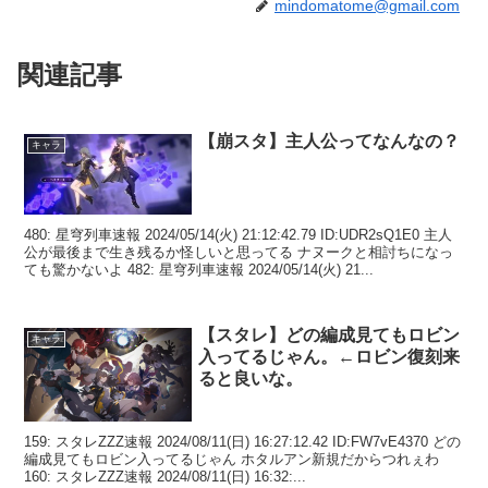
mindomatome@gmail.com
関連記事
【崩スタ】主人公ってなんなの？
キャラ
480: 星穹列車速報 2024/05/14(火) 21:12:42.79 ID:UDR2sQ1E0 主人
公が最後まで生き残るか怪しいと思ってる ナヌークと相討ちになっ
ても驚かないよ 482: 星穹列車速報 2024/05/14(火) 21...
【スタレ】どの編成見てもロビン
キャラ
入ってるじゃん。←ロビン復刻来
ると良いな。
159: スタレZZZ速報 2024/08/11(日) 16:27:12.42 ID:FW7vE4370 どの
編成見てもロビン入ってるじゃん ホタルアン新規だからつれぇわ
160: スタレZZZ速報 2024/08/11(日) 16:32:...