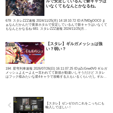
ルで安定しているんで新キャラは
いなくてもなんとかなるね。
679: スタレZZZ速報 2024/11/25(月) 14:18:10.72 ID:A7MDgOOC0 ま
ぁなんだかんだで黄泉ホタルで安定しているんで新キャラはいなくて
もなんとかなるね 681: スタレZZZ速報 2024/11/25(月...
【スタレ】ギルガメッシュは強
キャラ
い？弱い？
194: 星穹列車速報 2026/07/26(日) 16:11:07.25 ID:pZcGnw0V0 ギルガ
メッシュよえーよえー言われてて新規が勘違いしそうだけど スタレ
はフック様みたいな星4キャラで攻略する人もいるくらいだし ギルガ
メッシ...
【スタレ】ゼンゼロのこれをこっちにも
輸入してほしい！