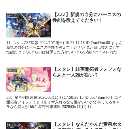
【ZZZ】新規の自分にバーニスの
キャラ
性能を教えてください！
11: スタレZZZ速報 2024/10/19(土) 10:27:17.18 ID:FsmDrox00 すまん
新規の自分にバーニスの性能を教えてください 見た目は抜きにして
性能だけで1人ぐらいは確保した方がいいぐらい強いの？スレ内だと
高評価...
【スタレ】緋英開拓者フォフォな
キャラ
らあと一人誰が良い？
550: 星穹列車速報 2026/05/11(月) 17:29:23.13 ID:5pc4ZmmI0 ヒエイ
開拓者フォフォでとりあえず入れるなら誰がいいかな 持ってるキャ
ラなら花火か 557: 星穹列車速報 2026/05/11(月) 17...
【スタレ】なんだかんだ黄泉ホタ
キャラ