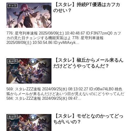
【スタレ】持続PT優遇はカフカ
キャラ
のせい？
776: 星穹列車速報 2025/08/09(土) 10:40:48.67 ID:F3N77zmQ0 カフ
カの見た目チェンジする機能実装はよ 778: 星穹列車速報
2025/08/09(土) 10:50:54.86 ID:yvMtAxyk...
【スタレ】椒丘からメール来るん
キャラ
だけどどうやってるんだ？
569: スタレZZZ速報 2024/09/25(水) 08:13:02.27 ID:r0Bw74LB0 桃色
狐からメールが来るんだけどあいつ目が見えないのにどうやってんだ
584: スタレZZZ速報 2024/09/25(水) 09:47...
【スタレ】モゼとなのかってどっ
キャラ
ちがいいの？