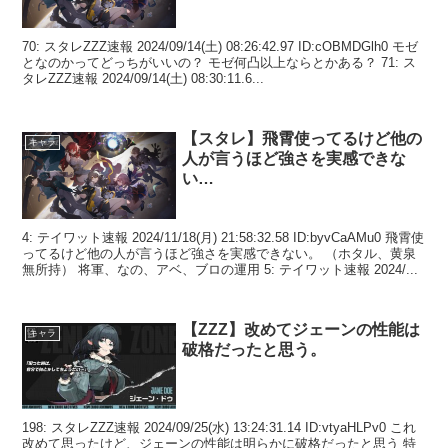
70: スタレZZZ速報 2024/09/14(土) 08:26:42.97 ID:cOBMDGlh0 モゼ
となのかってどっちがいいの？ モゼ何凸以上ならとかある？ 71: ス
タレZZZ速報 2024/09/14(土) 08:30:11.6...
【スタレ】飛霄使ってるけど他の
キャラ
人が言うほど強さを実感できな
い…
4: テイワット速報 2024/11/18(月) 21:58:32.58 ID:byvCaAMu0 飛霄使
ってるけど他の人が言うほど強さを実感できない。 （ホタル、黄泉
無所持） 将軍、なの、アベ、ブロの運用 5: テイワット速報 2024/...
【ZZZ】改めてジェーンの性能は
キャラ
破格だったと思う。
198: スタレZZZ速報 2024/09/25(水) 13:24:31.14 ID:vtyaHLPv0 これ
改めて思ったけど、ジェーンの性能は明らかに破格だったと思う 特