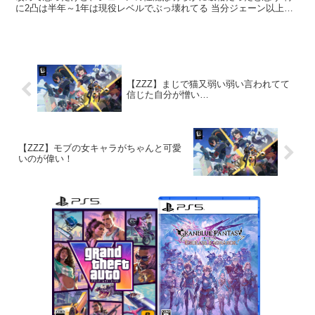
に2凸は半年～1年は現役レベルでぶっ壊れてる 当分ジェーン以上の
物理...
【ZZZ】まじで猫又弱い弱い言われてて
信じた自分が憎い…
【ZZZ】モブの女キャラがちゃんと可愛
いのが偉い！