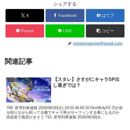
シェアする
X
Facebook
はてブ
Pocket
LINE
コピー
mindomatome@gmail.com
関連記事
【スタレ】さすがにキャラSP出
ガチャ
し過ぎでは？
708: 星穹列車速報 2026/06/30(火) 19:02:48.60 ID:f3mNK4yF0 刃が命
を削りながら戦ってる横でチャラ男がサーフィンする事になるのか
高低差で風邪ひきそう 710: 星穹列車速報 2026/06/30(火...