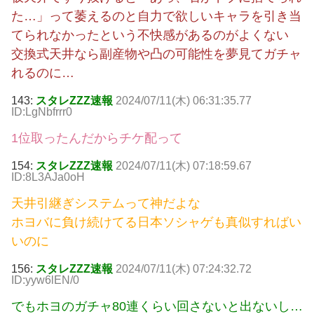
た…」って萎えるのと自力で欲しいキャラを引き当
てられなかったという不快感があるのがよくない
交換式天井なら副産物や凸の可能性を夢見てガチャ
れるのに…
143:
スタレZZZ速報
2024/07/11(木) 06:31:35.77
ID:LgNbfrrr0
1位取ったんだからチケ配って
154:
スタレZZZ速報
2024/07/11(木) 07:18:59.67
ID:8L3AJa0oH
天井引継ぎシステムって神だよな
ホヨバに負け続けてる日本ソシャゲも真似すればい
いのに
156:
スタレZZZ速報
2024/07/11(木) 07:24:32.72
ID:yyw6lEN/0
でもホヨのガチャ80連くらい回さないと出ないし…