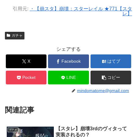
引用元:
・【崩スタ】崩壊：スターレイル ★771【スタ
レ】
ガチャ
シェアする
X
Facebook
はてブ
Pocket
LINE
コピー
mindomatome@gmail.com
関連記事
【スタレ】崩壊3rdのヴィタって
ガチャ
実装されるの？