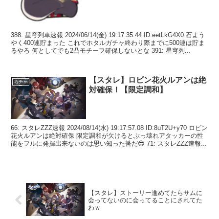
388: 星穹列車速報 2024/06/14(金) 19:17:35.44 ID:eetLkG4X0 石よう
やく400連貯まった これでホタルガチャ終わり際までに500連は貯ま
るやろ 何としてでも2凸モチーフ確保しないとな 391: 星穹列...
【スタレ】ロビン花火ルアンは絶
ガチャ
対確保！【限定調和】
66: スタレZZZ速報 2024/08/14(水) 19:17:57.08 ID:8uT2U+y70 ロビン
花火ルアンは絶対確保 限定調和が欠けるとぶっ壊れアタッカーの性
能をフルに発揮出来ないのは思い知った筈だ😎 71: スタレZZZ速報...
【スタレ】ストーリー進めてたらサムに
会ってないのに会ってることにされてた
わｗ