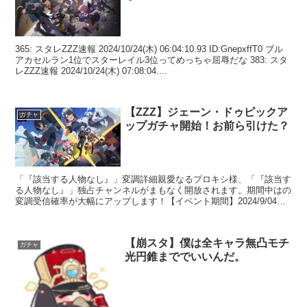
365: スタレZZZ速報 2024/10/24(木) 06:04:10.93 ID:GnepxffT0 ブル
アカセルラン1位でスターレイル3位ってめっちゃ屈辱だな 383: スタ
レZZZ速報 2024/10/24(木) 07:08:04....
【ZZZ】ジェーン・ドゥピックア
ガチャ
ップガチャ開始！お前ら引けた？
「『該当する人物なし』」変調詳細親愛なるプロキシ様、「『該当す
る人物なし』」独占チャンネルがまもなく開放されます。期間中はの
変調受信確率が大幅にアップします！【イベント期間】2024/9/04
13:00:00（JST） ～ 2024/9/...
【崩スタ】僕は全キャラ無凸モチ
ガチャ
光円錐まででいいんだ。