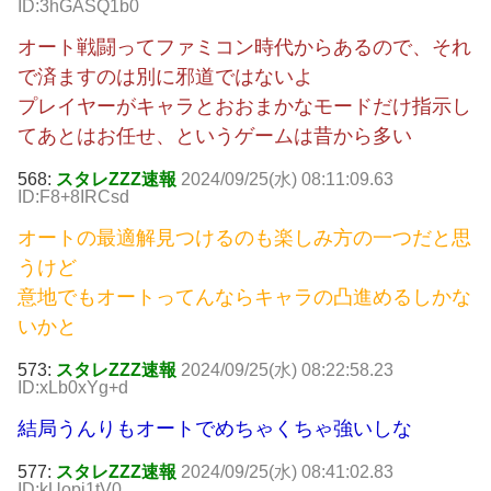
ID:3hGASQ1b0
オート戦闘ってファミコン時代からあるので、それ
で済ますのは別に邪道ではないよ
プレイヤーがキャラとおおまかなモードだけ指示し
てあとはお任せ、というゲームは昔から多い
568:
スタレZZZ速報
2024/09/25(水) 08:11:09.63
ID:F8+8IRCsd
オートの最適解見つけるのも楽しみ方の一つだと思
うけど
意地でもオートってんならキャラの凸進めるしかな
いかと
573:
スタレZZZ速報
2024/09/25(水) 08:22:58.23
ID:xLb0xYg+d
結局うんりもオートでめちゃくちゃ強いしな
577:
スタレZZZ速報
2024/09/25(水) 08:41:02.83
ID:kUopj1tV0