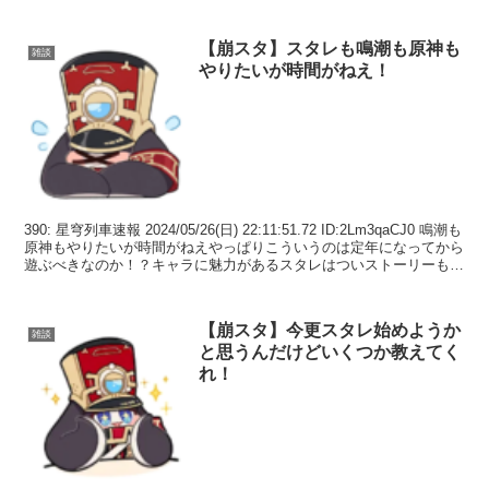
可愛さ...
【崩スタ】スタレも鳴潮も原神も
雑談
やりたいが時間がねえ！
390: 星穹列車速報 2024/05/26(日) 22:11:51.72 ID:2Lm3qaCJ0 鳴潮も
原神もやりたいが時間がねえやっぱりこういうのは定年になってから
遊ぶべきなのか！？キャラに魅力があるスタレはついストーリーも読
んじゃう...
【崩スタ】今更スタレ始めようか
雑談
と思うんだけどいくつか教えてく
れ！