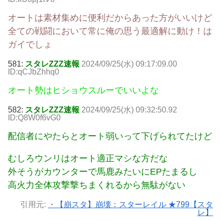
オートは素材集めに便利だからあった方がいいけど
全ての戦闘において常に俺の思う最適解に動け！は
ガイでしょ
581:
スタレZZZ速報
2024/09/25(水) 09:17:09.00
ID:qCJbZhhq0
オート勢はヒショウスルーでいいよな
582:
スタレZZZ速報
2024/09/25(水) 09:32:50.92
ID:Q8W0f6vG0
配信者にやたらとオート弱いって下げられてたけど
むしろウンリはオート適正マシな方だな
外そうがカウンターで馬鹿みたいにEPたまるし
高火力全体攻撃撃ちまくれるから無駄がない
引用元:
・【崩スタ】崩壊：スターレイル ★799【スタ
レ】