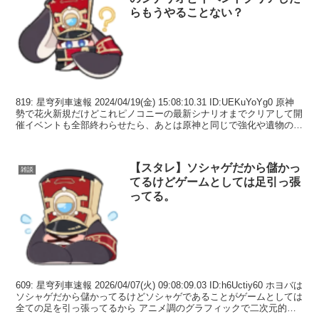
らもうやることない？
819: 星穹列車速報 2024/04/19(金) 15:08:10.31 ID:UEKuYoYg0 原神
勢で花火新規だけどこれピノコニーの最新シナリオまでクリアして開
催イベントも全部終わらせたら、あとは原神と同じで強化や遺物の素
材の周回と...
【スタレ】ソシャゲだから儲かっ
雑談
てるけどゲームとしては足引っ張
ってる。
609: 星穹列車速報 2026/04/07(火) 09:08:09.03 ID:h6Uctiy60 ホヨバは
ソシャゲだから儲かってるけどソシャゲであることがゲームとしては
全ての足を引っ張ってるから アニメ調のグラフィックで二次元的な