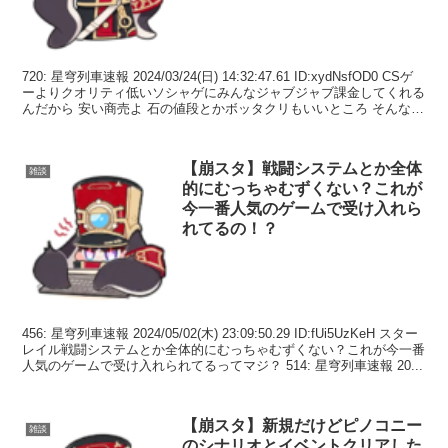
720: 星穹列車速報 2024/03/24(日) 14:32:47.61 ID:xydNsfOD0 CSゲ
ーよりクオリティ低いソシャゲにみんなジャブジャブ課金してくれる
んだから 安い商売よ 石の値段とかボッタクリもいいところ そんな俺
も黄...
【崩スタ】戦闘システムとか全体
雑談
的にむっちゃむずくない？これが
今一番人気のゲームで受け入れら
れてるの！？
456: 星穹列車速報 2024/05/02(木) 23:09:50.29 ID:fUi5UzKeH スター
レイル戦闘システムとか全体的にむっちゃむずくない？これが今一番
人気のゲームで受け入れられてるってマジ？ 514: 星穹列車速報 20...
【崩スタ】新規だけどピノコニー
雑談
のシナリオとイベントクリアした