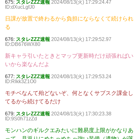
675:
スタレZZZ速報
2024/08/13(火) 17:29:24.47
ID:dXucLgfJ0
日課が放置で終わるから負担にならなくて続けられ
る
676:
スタレZZZ速報
2024/08/13(火) 17:29:52.97
ID:DB676WX80
新キャラ引いたときとマップ更新時だけ頑張ればい
いから楽なんだよ
677:
スタレZZZ速報
2024/08/13(火) 17:29:53.24
ID:Rlkk3Z1O0
モチベなんて殆どないぞ、何となくサブスク課金し
てるから続けてるだけ
679:
スタレZZZ速報
2024/08/13(火) 17:30:23.38
ID:9S0h71zZd
モンハンのギルクエみたいに難易度上限がかなりあ
って、見返りにめちゃめちゃ強い装備（遺物）が落