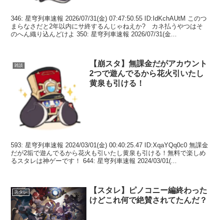
346: 星穹列車速報 2026/07/31(金) 07:47:50.55 ID:IdKchAUtM このつ
まらなさだと2年以内にサ終するんじゃねえか? カネ払うやつはそ
のへん織り込んどけよ 350: 星穹列車速報 2026/07/31(金...
【崩スタ】無課金だがアカウント
雑談
2つで遊んでるから花火引いたし
黄泉も引ける！
593: 星穹列車速報 2024/03/01(金) 00:40:25.47 ID:XqaYQq0c0 無課金
だが2垢で遊んでるから花火も引いたし黄泉も引ける！無料で楽しめ
るスタレは神ゲーです！ 644: 星穹列車速報 2024/03/01(...
【スタレ】ピノコニー編終わった
スタレ
けどこれ何で絶賛されてたんだ？