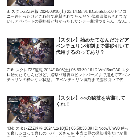
8: スタレZZZ速報 2024/08/10(土) 23:14:55.91 ID:x5SlqbpC0 ピノコ
ニー終わったけどこれ何で絶賛されてたんだ？ 伏線回収もされてな
いしアベパートの意味殆ど無かったしサンデー劇場つまらんしなんだ
これ 1...
【スタレ】始めたてなんだけどア
キャラ
ベンチュリン復刻まで霊砂引いて
代用するのってあり？
716: スタレZZZ速報 2024/10/05(土) 06:53:39.16 ID:VrbJ6mGA0 スタ
レ始めたてなんだけど、追撃パ飛霄ロビントパーズまで揃えてアベン
チュリンの枠いない状態。 アベンチュリン復刻まで霊砂引いて代用
とかっ...
【スタレ】○○の秘技を実装して
キャラ
くれ！
434: スタレZZZ速報 2024/11/10(日) 05:58:33.39 ID:Ncow7/hW0 使っ
て良しシコって良しのトパーズさんを 本当に豚の探知機能だけが目