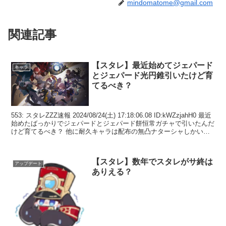
mindomatome@gmail.com
関連記事
【スタレ】最近始めてジェパード
キャラ
とジェパード光円錐引いたけど育
てるべき？
553: スタレZZZ速報 2024/08/24(土) 17:18:06.08 ID:kWZzjahH0 最近
始めたばっかりでジェパードとジェパード餅恒常ガチャで引いたんだ
けど育てるべき？ 他に耐久キャラは配布の無凸ナターシャしかいな
いんだ...
【スタレ】数年でスタレがサ終は
アップデート
ありえる？