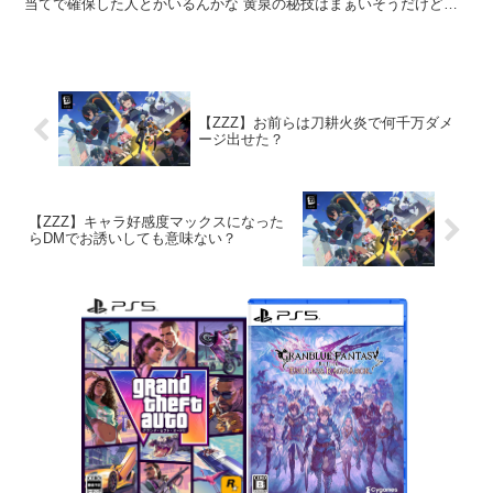
当てで確保した人とかいるんかな 黄泉の秘技はまぁいそうだけど
436...
【ZZZ】お前らは刀耕火炎で何千万ダメ
ージ出せた？
【ZZZ】キャラ好感度マックスになった
らDMでお誘いしても意味ない？