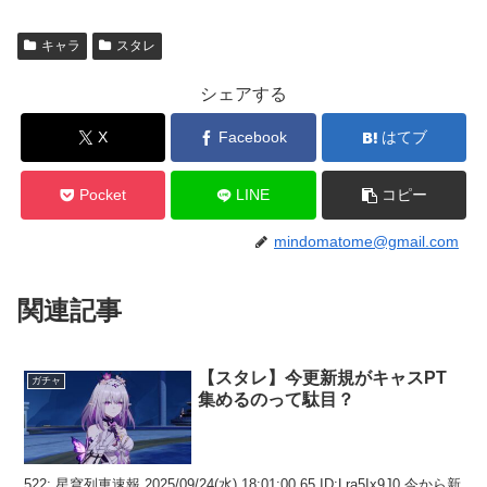
キャラ
スタレ
シェアする
X
Facebook
はてブ
Pocket
LINE
コピー
mindomatome@gmail.com
関連記事
【スタレ】今更新規がキャスPT
ガチャ
集めるのって駄目？
522: 星穹列車速報 2025/09/24(水) 18:01:00.65 ID:Lra5Ix9J0 今から新