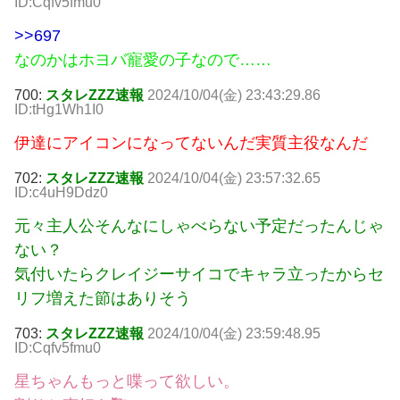
ID:Cqfv5fmu0
>>697
なのかはホヨバ寵愛の子なので……
700:
スタレZZZ速報
2024/10/04(金) 23:43:29.86
ID:tHg1Wh1I0
伊達にアイコンになってないんだ実質主役なんだ
702:
スタレZZZ速報
2024/10/04(金) 23:57:32.65
ID:c4uH9Ddz0
元々主人公そんなにしゃべらない予定だったんじゃ
ない？
気付いたらクレイジーサイコでキャラ立ったからセ
リフ増えた節はありそう
703:
スタレZZZ速報
2024/10/04(金) 23:59:48.95
ID:Cqfv5fmu0
星ちゃんもっと喋って欲しい。