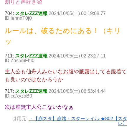
割りと声好き🥰
704:
スタレZZZ速報
2024/10/05(土) 00:19:08.77
ID:lehnnT0j0
ルールは、破るためにある！（キリ
ッ
711:
スタレZZZ速報
2024/10/05(土) 02:23:27.11
ID:Zas5mFhl0
主人公も仙舟人みたいなお腹や腋露出してる服着て
も良いのではなかろうか
717:
スタレZZZ速報
2024/10/05(土) 06:53:44.44
ID:cc/xyzoB0
次は虚無主人公こないかなぁ
引用元:
・【崩スタ】崩壊：スターレイル ★802【スタ
レ】