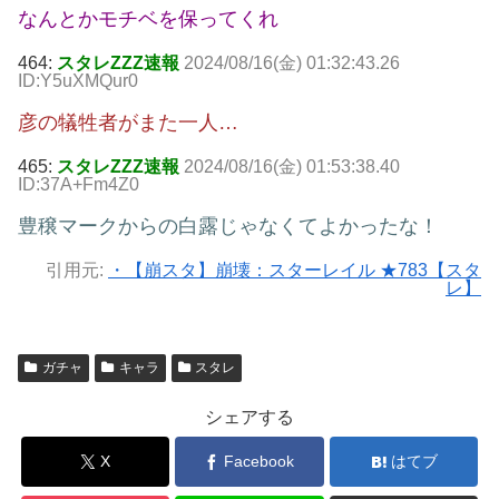
なんとかモチベを保ってくれ
464:
スタレZZZ速報
2024/08/16(金) 01:32:43.26
ID:Y5uXMQur0
彦の犠牲者がまた一人…
465:
スタレZZZ速報
2024/08/16(金) 01:53:38.40
ID:37A+Fm4Z0
豊穣マークからの白露じゃなくてよかったな！
引用元:
・【崩スタ】崩壊：スターレイル ★783【スタ
レ】
ガチャ
キャラ
スタレ
シェアする
X
Facebook
はてブ