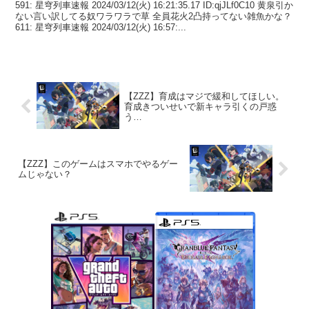
591: 星穹列車速報 2024/03/12(火) 16:21:35.17 ID:qjJLf0C10 黄泉引か
ない言い訳してる奴ワラワラで草 全員花火2凸持ってない雑魚かな？
611: 星穹列車速報 2024/03/12(火) 16:57:...
【ZZZ】育成はマジで緩和してほしい。
育成きついせいで新キャラ引くの戸惑
う…
【ZZZ】このゲームはスマホでやるゲー
ムじゃない？