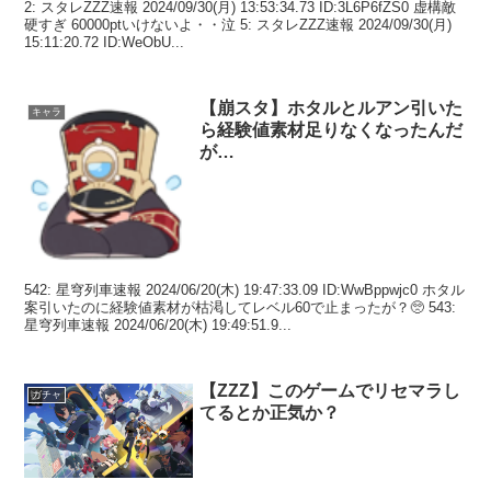
2: スタレZZZ速報 2024/09/30(月) 13:53:34.73 ID:3L6P6fZS0 虚構敵
硬すぎ 60000ptいけないよ・・泣 5: スタレZZZ速報 2024/09/30(月)
15:11:20.72 ID:WeObU...
【崩スタ】ホタルとルアン引いた
キャラ
ら経験値素材足りなくなったんだ
が…
542: 星穹列車速報 2024/06/20(木) 19:47:33.09 ID:WwBppwjc0 ホタル
案引いたのに経験値素材が枯渇してレベル60で止まったが？🥺 543:
星穹列車速報 2024/06/20(木) 19:49:51.9...
【ZZZ】このゲームでリセマラし
ガチャ
てるとか正気か？