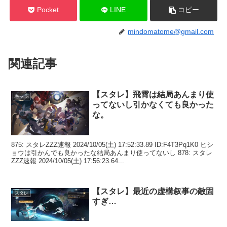
Pocket
LINE
コピー
mindomatome@gmail.com
関連記事
【スタレ】飛霄は結局あんまり使
キャラ
ってないし引かなくても良かった
な。
875: スタレZZZ速報 2024/10/05(土) 17:52:33.89 ID:F4T3Pq1K0 ヒシ
ョウは引かんでも良かったな結局あんまり使ってないし 878: スタレ
ZZZ速報 2024/10/05(土) 17:56:23.64...
【スタレ】最近の虚構叙事の敵固
スタレ
すぎ…