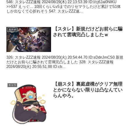
546: スタレZZZ速報 2024/08/29(木) 22:13:53.39 ID:l/cj6Jai0NIKU
>>537 えっぐ... 10回くらいLv5までのリセマラしたけど累計でS1体
しか出なくて心折れそう 547: スタレZZZ速...
【スタレ】新規だけどお前らに騙
ガチャ
されて雲璃完凸しましたｗ
326: スタレZZZ速報 2024/08/20(火) 20:54:44.70 ID:sDdnJmCS0 新規
だけとお前らに騙されて雲璃完凸しました 328: スタレZZZ速報
2024/08/20(火) 20:55:51.88 ID:cb...
【崩スタ】裏庭虚構がクリア無理
キャラ
とかにならない限りは凸なんてい
らんやろ。