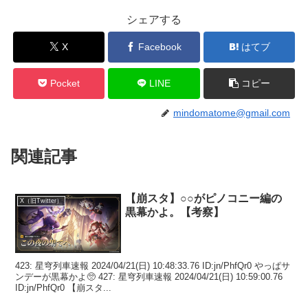
シェアする
X
Facebook
はてブ
Pocket
LINE
コピー
mindomatome@gmail.com
関連記事
【崩スタ】○○がピノコニー編の
X（旧Twitter）
黒幕かよ。【考察】
423: 星穹列車速報 2024/04/21(日) 10:48:33.76 ID:jn/PhfQr0 やっぱサ
ンデーが黒幕かよ🥺 427: 星穹列車速報 2024/04/21(日) 10:59:00.76
ID:jn/PhfQr0 【崩スタ...