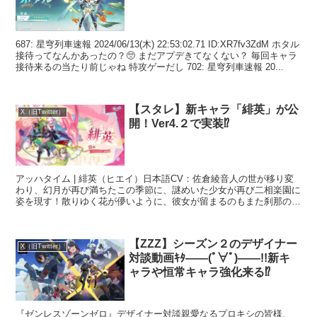
687: 星穹列車速報 2024/06/13(木) 22:53:02.71 ID:XR7fv3ZdM ホタル
接待ってなんかあったの？🥺 まだアプデきてなくない？ 毎回キャラ
接待来るの当たり前じゃね 特攻ゲーだし 702: 星穹列車速報 20...
【スタレ】新キャラ「緋英」が公
X（旧Twitter）
開！Ver4.２で実装⁉
アッハタイム | 緋英（ヒエイ）日本語CV：佐倉綾音人の世が移り変
わり、幻月が再び満ちたこの季節に、謎めいた少女が再び二相楽園に
姿を現す！散りゆく花が儚いように、彼女が留まるのもまた刹那のこ
と。すべてが魅力的なこの新時代を壊すなど、決して許...
【ZZZ】シーズン２のデザイナー
X（旧Twitter）
対談動画ｷﾀ――(ﾟ∀ﾟ)――!!新キ
ャラや恒常キャラ強化来る⁉
『ゼンレスゾーンゼロ』デザイナー対談親愛なるプロキシの皆様、