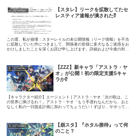
【スタレ】リークを拡散してたセ
X（旧Twitter）
レスティア速報が潰された⁉
この度、私が崩壊：スターレイルの未公開情報（リーク情報）を不当
に拡散していた件につきまして、関係者の皆様に多大なるご迷惑をお
かけしましたことを深くお詫び申し上げます。詳細および今後の対応
につきましては、添付の画像をご確認ください。 pic....
【ZZZ】新キャラ「アストラ・ヤ
X（旧Twitter）
オ」が公開！初の限定支援Sキャ
ラか⁉
【キャラクター紹介】エージェント | アストラ・ヤオ「次の歌は、こ
の世界に捧げるわ！」アストラ・ヤオ「もう手遅れなんだから、おと
なしく私の一日脱走計画に加わってちょうだい！ずばり…サボって、
逃げて、ポート・エルピス！」… pic.twitt...
【崩スタ】『ホタル接待』って何
X（旧Twitter）
のこと？