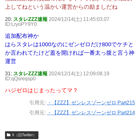
上してねという温かい運営からの励ましだね
20:
スタレZZZ速報
2024/12/14(土) 11:45:03.07
ID:LryoPY9Y0
追加配布神か
はらスタレは1000なのにゼンゼロだけ800でケチと
か言われてたけど蓋を開ければ一番太っ腹と言う神
運営
31:
スタレZZZ速報
2024/12/14(土) 12:09:08.19
ID:qQsreqsp0
ハジゼロはじまったってマ？
引用元:
・【ZZZ】ゼンレスゾーンゼロ Part215
引用元:
・【ZZZ】ゼンレスゾーンゼロ Part214
X（旧Twitter）