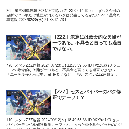
269: 星穹列車速報 2024/02/28(水) 21:23:07.14 ID:iomLq7kz0 今日の
更新でPS5版だけ地面が消えるバグは発生してるみたい 271: 星穹列
車速報 2024/02/28(水) 21:35:31.73 I...
【ZZZ】朱鳶には致命的な欠陥が
キャラ
一つある。不具合と言っても過言
ではない。
776: スタレZZZ速報 2024/07/28(日) 11:25:59.65 ID:FvzZCc/Y0 シュ
エンの致命的な欠陥が一つある、不具合と言っても過言ではない
「エーテル弾ぶっぱ中、敵HP見えない」 780: スタレZZZ速報 2...
【ZZZ】セスとパイパーのバグ修
キャラ
正でナーフ！？
110: スタレZZZ速報 2024/09/12(木) 18:49:53.36 ID:0KX/tqJK0 セス
パイパーデシベル値獲得量ナーフされちゃった🥺不具合だったのか🥺