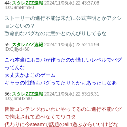
44:
スタレZZZ速報
2024/11/06(水) 22:43:37.08
ID:U9mNlfmk0
ストーリーの進行不能は未だに公式声明とかアクシ
ョンないの？
致命的なバグなのに意外とのんびりしてるな
55:
スタレZZZ速報
2024/11/06(水) 22:52:14.94
ID:CjIjyd+60
これ本当にホヨバが作ったのか怪しいレベルでバグ
ってんな
大丈夫かよこのゲーム
キャラの性能もバグってたりとかもあったしなあ
56:
スタレZZZ速報
2024/11/06(水) 22:53:16.31
ID:yjnmHxhI0
皆新コンテンツわいわいやってるのに進行不能バグ
で拘束されて遊べなくてワロタ
代わりに今steamで話題のelin遊ぶからいいけどな