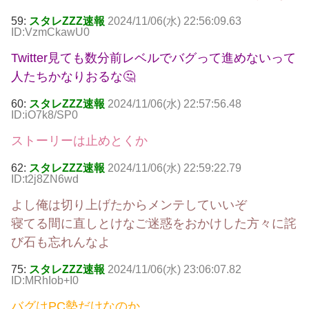
59:
スタレZZZ速報
2024/11/06(水) 22:56:09.63
ID:VzmCkawU0
Twitter見ても数分前レベルでバグって進めないって
人たちかなりおるな🤔
60:
スタレZZZ速報
2024/11/06(水) 22:57:56.48
ID:iO7k8/SP0
ストーリーは止めとくか
62:
スタレZZZ速報
2024/11/06(水) 22:59:22.79
ID:t2j8ZN6wd
よし俺は切り上げたからメンテしていいぞ
寝てる間に直しとけなご迷惑をおかけした方々に詫
び石も忘れんなよ
75:
スタレZZZ速報
2024/11/06(水) 23:06:07.82
ID:MRhIob+I0
バグはPC勢だけなのか