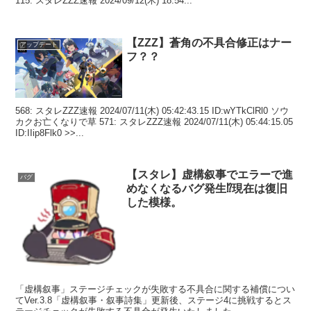
115: スタレZZZ速報 2024/09/12(木) 18:54...
【ZZZ】蒼角の不具合修正はナー
アップデート
フ？？
568: スタレZZZ速報 2024/07/11(木) 05:42:43.15 ID:wYTkClRl0 ソウ
カクお亡くなりで草 571: スタレZZZ速報 2024/07/11(木) 05:44:15.05
ID:IIip8Flk0 >>...
【スタレ】虚構叙事でエラーで進
バグ
めなくなるバグ発生⁉現在は復旧
した模様。
「虚構叙事」ステージチェックが失敗する不具合に関する補償につい
てVer.3.8「虚構叙事・叙事詩集」更新後、ステージ4に挑戦するとス