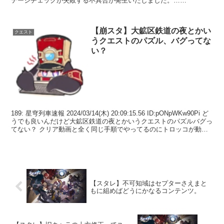
テージチェックが失敗する不具合が発生いたしました。…
pic.twitter.com/XjxJRglq7j—...
【崩スタ】大鉱区鉄道の夜とかい
クエスト
うクエストのパズル、バグってな
い？
189: 星穹列車速報 2024/03/14(木) 20:09:15.56 ID:pONpWKw90Pi ど
うでも良いんだけど大鉱区鉄道の夜とかいうクエストのパズルバグっ
てない？ クリア動画と全く同じ手順でやってるのにトロッコが動か
ないしな...
【スタレ】不可知域はセプターさえまと
もに組めばどうにかなるコンテンツ。