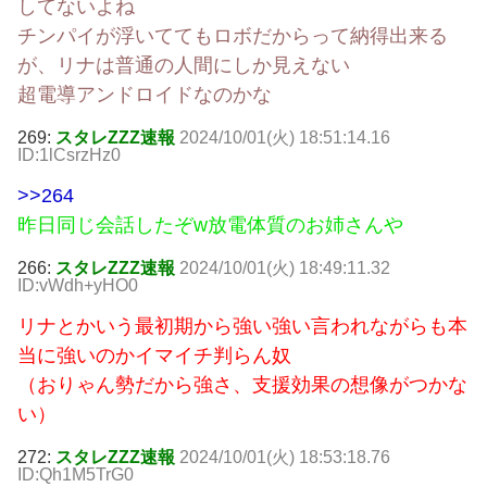
してないよね
チンパイが浮いててもロボだからって納得出来る
が、リナは普通の人間にしか見えない
超電導アンドロイドなのかな
269:
スタレZZZ速報
2024/10/01(火) 18:51:14.16
ID:1lCsrzHz0
>>264
昨日同じ会話したぞw放電体質のお姉さんや
266:
スタレZZZ速報
2024/10/01(火) 18:49:11.32
ID:vWdh+yHO0
リナとかいう最初期から強い強い言われながらも本
当に強いのかイマイチ判らん奴
（おりゃん勢だから強さ、支援効果の想像がつかな
い）
272:
スタレZZZ速報
2024/10/01(火) 18:53:18.76
ID:Qh1M5TrG0