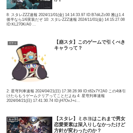
8: スタレZZZ速報 2024/11/01(金) 14:14:33.97 ID:B7diLZc00 雅は1.4
後半なら1/6実装だぞ 10: スタレZZZ速報 2024/11/01(金) 14:15:27.08
ID:KL270K/A0 ...
【崩スタ】このゲームで引くべき
ガチャ
キャラって？
2: 星穹列車速報 2024/04/21(日) 17:38:28.99 ID:t82x7Y2A0 この4体引
けたらもうゲームクリアってことだよね 4: 星穹列車速報
2024/04/21(日) 17:41:30.74 ID:jH7OvJ+c...
【スタレ】ミホヨはこれまで男女
キャラ
恋愛要素は深入りしなかったけど
方針が変わったのか？