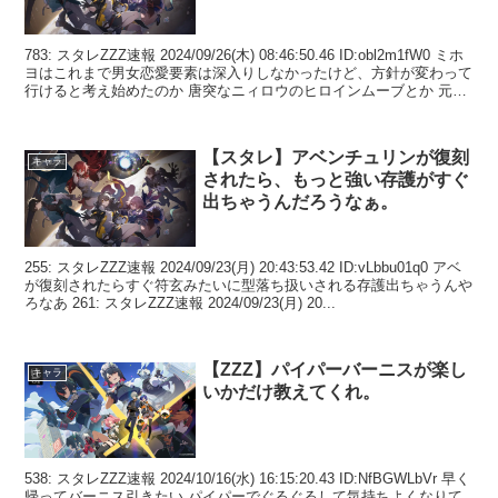
783: スタレZZZ速報 2024/09/26(木) 08:46:50.46 ID:obl2m1fW0 ミホ
ヨはこれまで男女恋愛要素は深入りしなかったけど、方針が変わって
行けると考え始めたのか 唐突なニィロウのヒロインムーブとか 元々
日本...
【スタレ】アベンチュリンが復刻
キャラ
されたら、もっと強い存護がすぐ
出ちゃうんだろうなぁ。
255: スタレZZZ速報 2024/09/23(月) 20:43:53.42 ID:vLbbu01q0 アベ
が復刻されたらすぐ符玄みたいに型落ち扱いされる存護出ちゃうんや
ろなあ 261: スタレZZZ速報 2024/09/23(月) 20...
【ZZZ】パイパーバーニスが楽し
キャラ
いかだけ教えてくれ。
538: スタレZZZ速報 2024/10/16(水) 16:15:20.43 ID:NfBGWLbVr 早く
帰ってバーニス引きたい パイパーでぐるぐるして気持ちよくなりて