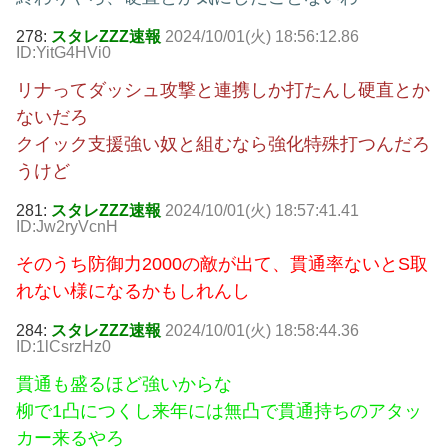
278:
スタレZZZ速報
2024/10/01(火) 18:56:12.86
ID:YitG4HVi0
リナってダッシュ攻撃と連携しか打たんし硬直とか
ないだろ
クイック支援強い奴と組むなら強化特殊打つんだろ
うけど
281:
スタレZZZ速報
2024/10/01(火) 18:57:41.41
ID:Jw2ryVcnH
そのうち防御力2000の敵が出て、貫通率ないとS取
れない様になるかもしれんし
284:
スタレZZZ速報
2024/10/01(火) 18:58:44.36
ID:1lCsrzHz0
貫通も盛るほど強いからな
柳で1凸につくし来年には無凸で貫通持ちのアタッ
カー来るやろ