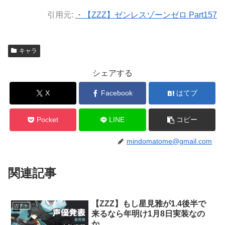
引用元:
・【ZZZ】ゼンレスゾーンゼロ Part157
キャラ
シェアする
X
Facebook
はてブ
Pocket
LINE
コピー
mindomatome@gmail.com
関連記事
【ZZZ】もし星見雅が1.4後半で
ガチャ
来るなら年明け1月8日実装なの
か。