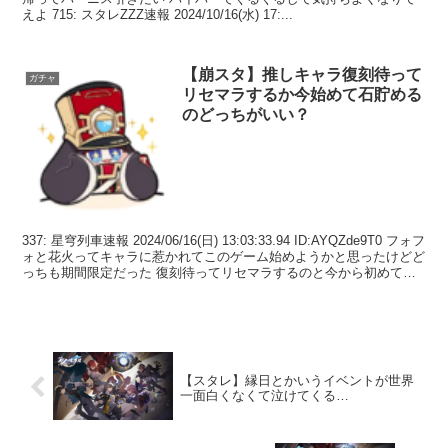
えよ 715: スタレZZZ速報 2024/10/16(水) 17:...
【崩スタ】推しキャラ復刻待って
ガチャ
リセマラするか今始めて石貯める
のどっちがいい？
337: 星穹列車速報 2024/06/16(日) 13:03:33.94 ID:AYQZde9T0 フォフ
ォと花火ってキャラに惹かれてこのゲーム始めようかと思ったけどど
っちも期間限定だった 復刻待ってリセマラするのと今から初めて石
貯めるの...
【スタレ】縁日とかいうイベントが世界
一面白くなくて泣けてくる…