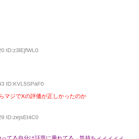
20 ID:z3lEjfWL0
.43 ID:KVL5SPaF0
らマジでXの評価が正しかったのか
29 ID:zejsEt4C0
やってる自分は話題に乗れてる→気持ちィィィィィ