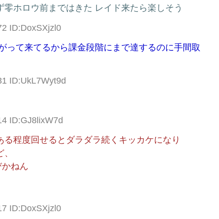
ず零ホロウ前まではきた レイド来たら楽しそう
72 ID:DoxSXjzl0
上がって来てるから課金段階にまで達するのに手間取
.31 ID:UkL7Wyt9d
14 ID:GJ8lixW7d
ある程度回せるとダラダラ続くキッカケになり
ど、
びかねん
17 ID:DoxSXjzl0