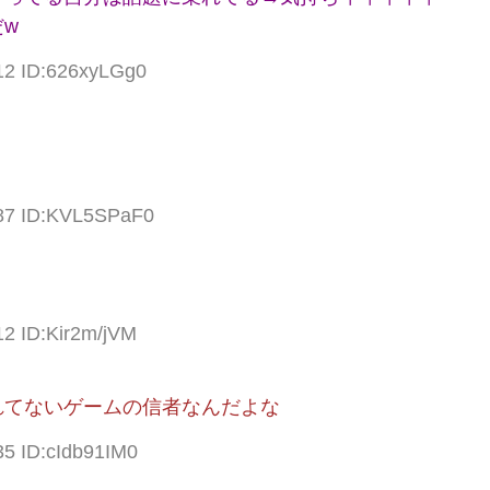
w
12 ID:626xyLGg0
.87 ID:KVL5SPaF0
12 ID:Kir2m/jVM
れてないゲームの信者なんだよな
35 ID:cIdb91IM0