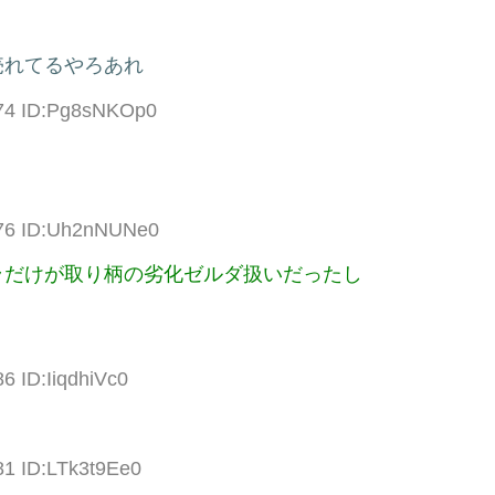
売れてるやろあれ
.74 ID:Pg8sNKOp0
.76 ID:Uh2nNUNe0
ラだけが取り柄の劣化ゼルダ扱いだったし
6 ID:IiqdhiVc0
81 ID:LTk3t9Ee0