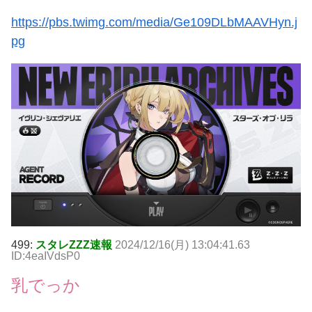
https://pbs.twimg.com/media/Ge109DLbMAAVHyn.j
pg
499:
スタレZZZ速報
2024/12/16(月) 13:04:41.63
ID:4eaIVdsP0
乳でっか