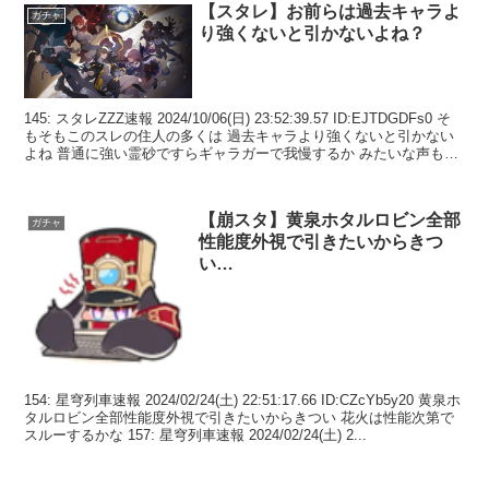
【スタレ】お前らは過去キャラよ
ガチャ
り強くないと引かないよね？
145: スタレZZZ速報 2024/10/06(日) 23:52:39.57 ID:EJTDGDFs0 そ
もそもこのスレの住人の多くは 過去キャラより強くないと引かない
よね 普通に強い霊砂ですらギャラガーで我慢するか みたいな声も多
いし ...
【崩スタ】黄泉ホタルロビン全部
ガチャ
性能度外視で引きたいからきつ
い…
154: 星穹列車速報 2024/02/24(土) 22:51:17.66 ID:CZcYb5y20 黄泉ホ
タルロビン全部性能度外視で引きたいからきつい 花火は性能次第で
スルーするかな 157: 星穹列車速報 2024/02/24(土) 2...