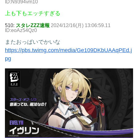
ID:N9394vm10
上も下もエッチすぎる
510:
スタレZZZ速報
2024/12/16(月) 13:06:59.11
ID:eoAz54Qz0
またおっぱいでかいな
https://pbs.twimg.com/media/Ge109DKbUAAqPEd.j
pg