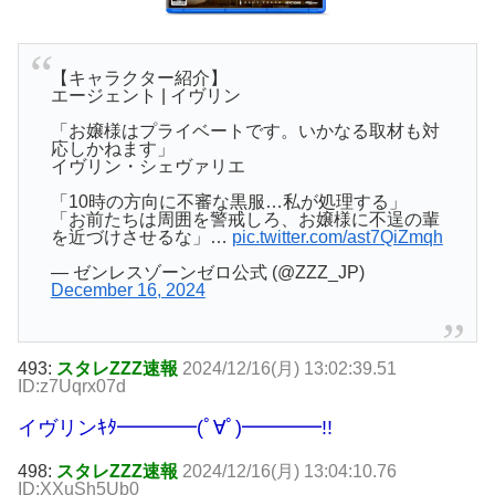
【キャラクター紹介】
エージェント | イヴリン
「お嬢様はプライベートです。いかなる取材も対
応しかねます」
イヴリン・シェヴァリエ
「10時の方向に不審な黒服…私が処理する」
「お前たちは周囲を警戒しろ、お嬢様に不逞の輩
を近づけさせるな」…
pic.twitter.com/ast7QiZmqh
— ゼンレスゾーンゼロ公式 (@ZZZ_JP)
December 16, 2024
493:
スタレZZZ速報
2024/12/16(月) 13:02:39.51
ID:z7Uqrx07d
イヴリンｷﾀ━━━━(ﾟ∀ﾟ)━━━━!!
498:
スタレZZZ速報
2024/12/16(月) 13:04:10.76
ID:XXuSh5Ub0