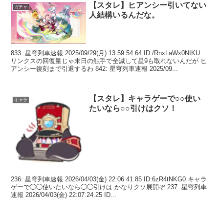
【スタレ】ヒアンシー引いてない
ガチャ
人結構いるんだな。
833: 星穹列車速報 2025/09/29(月) 13:59:54.64 ID:/RnxLaWx0NIKU
リンクスの回復量じゃ末日の触手で全滅して星9も取れないんだが ヒ
アンシー復刻まで引退するわ 842: 星穹列車速報 2025/09...
【スタレ】キャラゲーで○○使い
キャラ
たいなら○○引けはクソ！
236: 星穹列車速報 2026/04/03(金) 22:06:41.85 ID:6zR4tNKG0 キャラ
ゲーで◯◯使いたいなら◯◯引けは かなりクソ展開ぞ 237: 星穹列車
速報 2026/04/03(金) 22:07:24.25 ID...