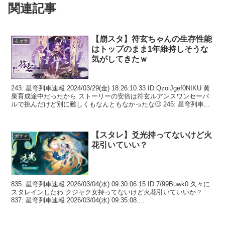
関連記事
【崩スタ】符玄ちゃんの生存性能
キャラ
はトップのまま1年維持しそうな
気がしてきたｗ
243: 星穹列車速報 2024/03/29(金) 18:26:10.33 ID:QzoiJgef0NIKU 黄
泉育成途中だったから ストーリーの安倍は符玄ルアンスワンセーバ
ルで挑んだけど別に難しくもなんともなかったな🙄 245: 星穹列車...
【スタレ】爻光持ってないけど火
ガチャ
花引いていい？
835: 星穹列車速報 2026/03/04(水) 09:30:06.15 ID:7/99Buwk0 久々に
スタレインしたわ クジャク女持ってないけど火花引いていいか？
837: 星穹列車速報 2026/03/04(水) 09:35:08....