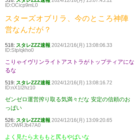
516:
スタレZZZ速報
2024/12/16(月) 13:07:45.12
ID:OCicp9mL0
スターズオブリラ、今のところ神陣
営なんだが？
518:
スタレZZZ速報
2024/12/16(月) 13:08:06.33
ID:Stp/qkho0
こりゃイヴリンライトアストラがトップティアにな
るな
519:
スタレZZZ速報
2024/12/16(月) 13:08:16.72
ID:nX1I2hz10
ゼンゼロ運営搾り取る気満々だな 安定の信頼のお
っぱい
526:
スタレZZZ速報
2024/12/16(月) 13:09:20.65
ID:OWRJb47A0
よく見たら太ももと尻もやばいな