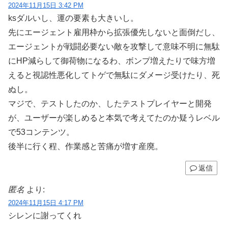
2024年11月15日 3:42 PM
ksダルいし、運の要素も大きいし。
先にエージェント雇用枠から拡張優先しないと面倒だし、
エージェントが戦闘必要ない敵を攻撃して意味不明に無駄
にHP減らして御荷物になるわ、ボンプ増えたりで味方増
えると視認性悪化してトゲで無駄にダメージ受けたり、死
ぬし。
マジで、テストしたのか、したテストプレイヤーと開発
が、ユーザーが楽しめると本気で考えてたのか疑うレベル
で53コンテンツ。
後半に行く程、作業感と苦痛が増す産廃。
返信
匿名
より:
2024年11月15日 4:17 PM
シレンに謝ってくれ