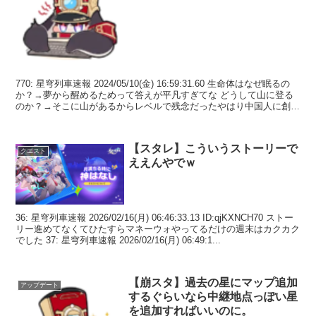
770: 星穹列車速報 2024/05/10(金) 16:59:31.60 生命体はなぜ眠るの
か？→夢から醒めるためって答えが平凡すぎてな どうして山に登る
のか？→そこに山があるからレベルで残念だったやはり中国人に創作
は無理なようだ 775...
【スタレ】こういうストーリーで
クエスト
ええんやでｗ
36: 星穹列車速報 2026/02/16(月) 06:46:33.13 ID:qjKXNCH70 ストー
リー進めてなくてひたすらマネーウォやってるだけの週末はカクカク
でした 37: 星穹列車速報 2026/02/16(月) 06:49:1...
【崩スタ】過去の星にマップ追加
アップデート
するぐらいなら中継地点っぽい星
を追加すればいいのに。