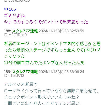
ID:83WEpwkd0
>>185
ゴミだよね
今までのすごろくでダントツで出来悪かった
188:
スタレZZZ速報
2024/11/13(水) 23:32:59.59
ID:M2/FiRnc0
断層のエージェントはイベントマス的な感じかと思
ったら最初のステージでずらっと並んでて( ᐛ )ｴｪ？
ってなった
11号の前で並んでたボンプなんだったん笑
189:
スタレZZZ速報
2024/11/13(水) 23:36:06.24
ID:d15ld/7f0
アルペジオ断層さ
ローグライクって言っていうなら無限に潜らせて、
チェックポイント形式でいいんじゃね？
一面ごとに出たり入ったりでテンポ悪い