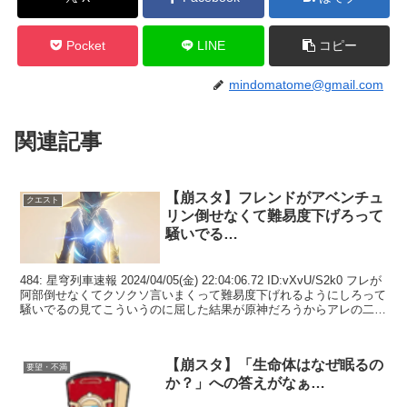
Pocket
LINE
コピー
mindomatome@gmail.com
関連記事
【崩スタ】フレンドがアベンチュ
クエスト
リン倒せなくて難易度下げろって
騒いでる…
484: 星穹列車速報 2024/04/05(金) 22:04:06.72 ID:vXvU/S2k0 フレが
阿部倒せなくてクソクソ言いまくって難易度下げれるようにしろって
騒いでるの見てこういうのに屈した結果が原神だろうからアレの二の
前にはな...
【崩スタ】「生命体はなぜ眠るの
要望・不満
か？」への答えがなぁ…