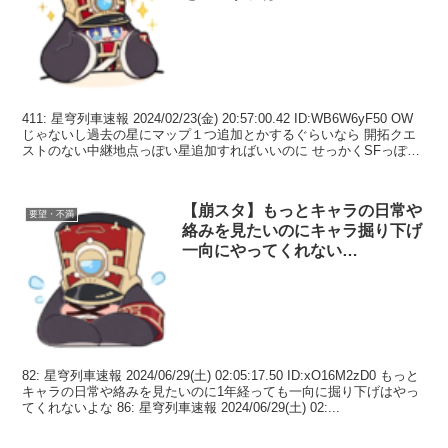
411: 星穹列車速報 2024/02/23(金) 20:57:00.42 ID:WB6W6yF50 OW
じゃないし過去の星にマップ１つ追加とかするぐらいなら 開拓クエ
ストのない中継地点っぽい星追加すればいいのに せっかくSFっぽい
世界観だ...
【崩スタ】もっとキャラの日常や
要望・不満
絡みを見たいのにキャラ掘り下げ
一向にやってくれない…
82: 星穹列車速報 2024/06/29(土) 02:05:17.50 ID:xO16M2zD0 もっと
キャラの日常や絡みを見たいのに1年経っても一向に掘り下げはやっ
てくれないよな 86: 星穹列車速報 2024/06/29(土) 02:...