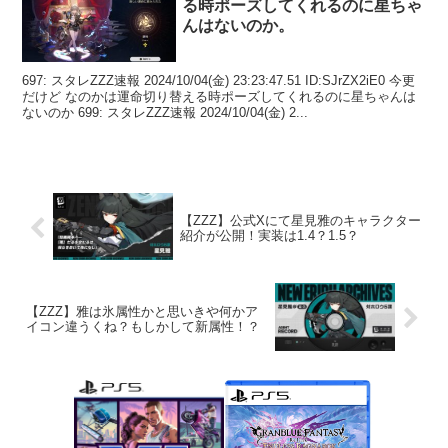
る時ポーズしてくれるのに星ちゃ
んはないのか。
697: スタレZZZ速報 2024/10/04(金) 23:23:47.51 ID:SJrZX2iE0 今更
だけど なのかは運命切り替える時ポーズしてくれるのに星ちゃんは
ないのか 699: スタレZZZ速報 2024/10/04(金) 2...
【ZZZ】公式Xにて星見雅のキャラクター
紹介が公開！実装は1.4？1.5？
【ZZZ】雅は氷属性かと思いきや何かア
イコン違うくね？もしかして新属性！？