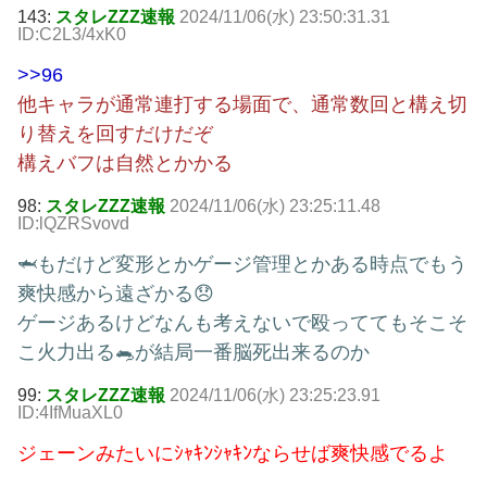
143:
スタレZZZ速報
2024/11/06(水) 23:50:31.31
ID:C2L3/4xK0
>>96
他キャラが通常連打する場面で、通常数回と構え切
り替えを回すだけだぞ
構えバフは自然とかかる
98:
スタレZZZ速報
2024/11/06(水) 23:25:11.48
ID:lQZRSvovd
🦈もだけど変形とかゲージ管理とかある時点でもう
爽快感から遠ざかる😞
ゲージあるけどなんも考えないで殴っててもそこそ
こ火力出る🐀が結局一番脳死出来るのか
99:
スタレZZZ速報
2024/11/06(水) 23:25:23.91
ID:4IfMuaXL0
ジェーンみたいにｼｬｷﾝｼｬｷﾝならせば爽快感でるよ