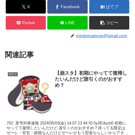
X
Facebook
はてブ
Pocket
LINE
コピー
mindomatome@gmail.com
関連記事
【崩スタ】初期にやってて復帰し
ガチャ
たいんだけど誰引くのがおすす
め？
702: 星穹列車速報 2024/05/03(金) 14:07:13.44 ID:5y0Eduzb0 初期に
やってて復帰したいんだけど 誰引くのがおすすめ？持ってる限定は
ゼーレ・符玄・銀狼なんだけどゼーレがもう型落ちらしいからアタッ