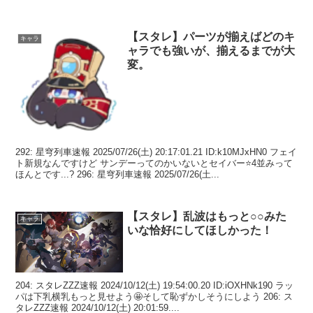
カーが欲...
【スタレ】パーツが揃えばどのキ
キャラ
ャラでも強いが、揃えるまでが大
変。
292: 星穹列車速報 2025/07/26(土) 20:17:01.21 ID:k10MJxHN0 フェイ
ト新規なんですけど サンデーってのかいないとセイバー⭐4並みって
ほんとです...? 296: 星穹列車速報 2025/07/26(土...
【スタレ】乱波はもっと○○みた
キャラ
いな恰好にしてほしかった！
204: スタレZZZ速報 2024/10/12(土) 19:54:00.20 ID:iOXHNk190 ラッ
パは下乳横乳もっと見せよう🤩そして恥ずかしそうにしよう 206: ス
タレZZZ速報 2024/10/12(土) 20:01:59....