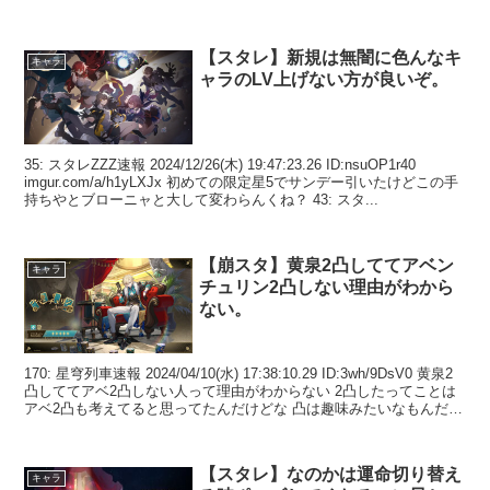
【スタレ】新規は無闇に色んなキ
キャラ
ャラのLV上げない方が良いぞ。
35: スタレZZZ速報 2024/12/26(木) 19:47:23.26 ID:nsuOP1r40
imgur.com/a/h1yLXJx 初めての限定星5でサンデー引いたけどこの手
持ちやとブローニャと大して変わらんくね？ 43: スタ...
【崩スタ】黄泉2凸しててアベン
キャラ
チュリン2凸しない理由がわから
ない。
170: 星穹列車速報 2024/04/10(水) 17:38:10.29 ID:3wh/9DsV0 黄泉2
凸しててアベ2凸しない人って理由がわからない 2凸したってことは
アベ2凸も考えてると思ってたんだけどな 凸は趣味みたいなもんだか
ら無...
【スタレ】なのかは運命切り替え
キャラ