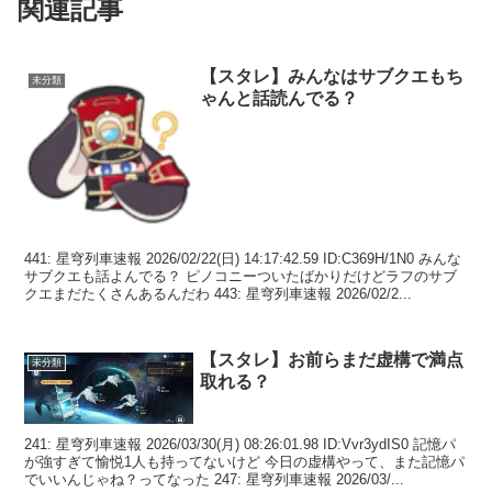
関連記事
【スタレ】みんなはサブクエもち
未分類
ゃんと話読んでる？
441: 星穹列車速報 2026/02/22(日) 14:17:42.59 ID:C369H/1N0 みんな
サブクエも話よんでる？ ピノコニーついたばかりだけどラフのサブ
クエまだたくさんあるんだわ 443: 星穹列車速報 2026/02/2...
【スタレ】お前らまだ虚構で満点
未分類
取れる？
241: 星穹列車速報 2026/03/30(月) 08:26:01.98 ID:Vvr3ydIS0 記憶パ
が強すぎて愉悦1人も持ってないけど 今日の虚構やって、また記憶パ
でいいんじゃね？ってなった 247: 星穹列車速報 2026/03/...