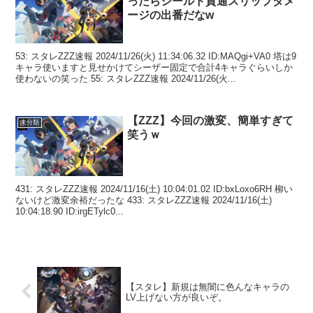
ったらシールド貫通スリップダメ
ージの出番だなw
53: スタレZZZ速報 2024/11/26(火) 11:34:06.32 ID:MAQgi+VA0 塔は9
キャラ使いますと見せかけてシーザー固定で合計4キャラぐらいしか
使わないの笑った 55: スタレZZZ速報 2024/11/26(火...
【ZZZ】今回の激変、簡単すぎて
未分類
笑うｗ
431: スタレZZZ速報 2024/11/16(土) 10:04:01.02 ID:bxLoxo6RH 柳い
ないけど激変余裕だったな 433: スタレZZZ速報 2024/11/16(土)
10:04:18.90 ID:irgETylc0...
【スタレ】新規は無闇に色んなキャラの
LV上げない方が良いぞ。