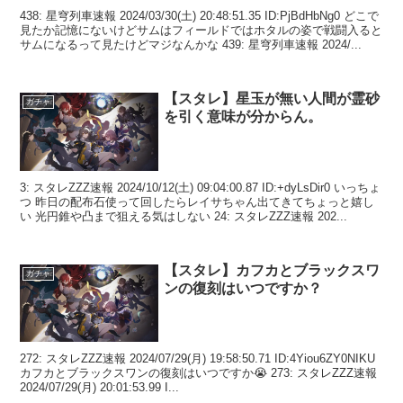
438: 星穹列車速報 2024/03/30(土) 20:48:51.35 ID:PjBdHbNg0 どこで
見たか記憶にないけどサムはフィールドではホタルの姿で戦闘入ると
サムになるって見たけどマジなんかな 439: 星穹列車速報 2024/...
【スタレ】星玉が無い人間が霊砂
ガチャ
を引く意味が分からん。
3: スタレZZZ速報 2024/10/12(土) 09:04:00.87 ID:+dyLsDir0 いっちょ
つ 昨日の配布石使って回したらレイサちゃん出てきてちょっと嬉し
い 光円錐や凸まで狙える気はしない 24: スタレZZZ速報 202...
【スタレ】カフカとブラックスワ
ガチャ
ンの復刻はいつですか？
272: スタレZZZ速報 2024/07/29(月) 19:58:50.71 ID:4Yiou6ZY0NIKU
カフカとブラックスワンの復刻はいつですか😭 273: スタレZZZ速報
2024/07/29(月) 20:01:53.99 I...