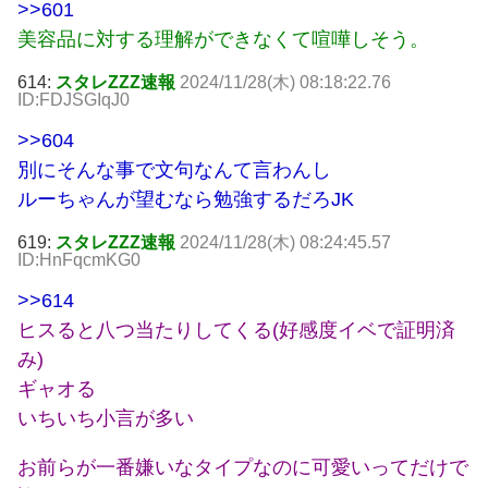
>>601
美容品に対する理解ができなくて喧嘩しそう。
614:
スタレZZZ速報
2024/11/28(木) 08:18:22.76
ID:FDJSGIqJ0
>>604
別にそんな事で文句なんて言わんし
ルーちゃんが望むなら勉強するだろJK
619:
スタレZZZ速報
2024/11/28(木) 08:24:45.57
ID:HnFqcmKG0
>>614
ヒスると八つ当たりしてくる(好感度イベで証明済
み)
ギャオる
いちいち小言が多い
お前らが一番嫌いなタイプなのに可愛いってだけで