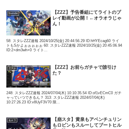
【ZZZ】予告番組にてライトのプ
Youtube
レイ動画が公開！←オラオラじゃ
ん！
58: スタレZZZ速報 2024/10/25(金) 20:44:56.29 ID:hHYEcag60 ライ
トもSかよぉぉぉぉぉ 60: スタレZZZ速報 2024/10/25(金) 20:45:06.94
ID:2+dm3wh+0 ライト...
【ZZZ】お前らガチャで誰引け
ガチャ
た？
248: スタレZZZ速報 2024/07/04(木) 10:10:35.54 ID:of1vECmC0 ガチ
ャっていつできるん？ 313: スタレZZZ速報 2024/07/04(木)
10:27:26.23 ID:v8UyF3V70 限...
【崩スタ】黄泉もアベンチュリン
キャラ
もロビンもスルーしてブートヒル