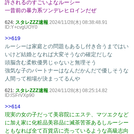
許されるのすごいよなルーシー
一昔前の暴力系ツンデレヒロインだぜ
624:
スタレZZZ速報
2024/11/28(木) 08:38:48.91
ID:Y+cvgUOY0
>>619
ルーシーは家庭との問題もあるし付き合うまではい
いけど結婚となれば大変そうなの確定だしな
頭脳含む柔軟優男じゃないと無理そう
強気な子のパートナーはなんだかんだで優しそうな
人間って相場が決まってるんや
621:
スタレZZZ速報
2024/11/28(木) 08:25:14.82
ID:lSFrVXp90
>>614
現実の女の子だって美容院にエステ、マツエクなど
に加え家に化粧品美容品に滅茶苦茶あるしルーシー
ともなれば全て百貨店に売っているような高級志向