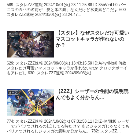
589: スタレZZZ速報 2024/10/01(火) 23:11:25.88 ID:35bV+iLh0 バー
ニスの５凸の名前が「炎と氷の舞」なんだけど氷要素どこだよ 600:
スタレZZZ速報 2024/10/01(火) 23:24:47...
【スタレ】なぜスタレだけ可愛い
キャラ
マスコットキャラが作れないの
か？
629: スタレZZZ速報 2024/09/03(火) 13:43:15.59 ID:A/4y4Nts0 何故
スタレだけ可愛いマスコットキャラが作れないのか クロックボーイ
もアレだし 630: スタレZZZ速報 2024/09/03(火) ...
【ZZZ】シーザーの性能の説明読
キャラ
んでもよく分からん…
774: スタレZZZ速報 2024/10/02(水) 07:31:53.11 ID:lZ+M/0kl0 シーザ
ーでデバフつけれるの1凸してる時だけ？ あとジャスガじゃなくても
バリアつけれるしジャスガの意味が分からん。 782: スタレZZ...