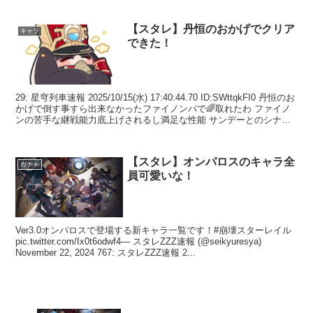
【スタレ】丹恒のおかげでクリア
キャラ
できた！
29: 星穹列車速報 2025/10/15(水) 17:40:44.70 ID:SWttqkFI0 丹恒のお
かげで倒す事すら出来なかったファイノンパで🌈取れたわ ファイノ
ンの苦手な継戦能力底上げされるし満足な性能 サンデーとのシナジ
ーもある...
【スタレ】オンパロスのキャラ全
ガチャ
員可愛いな！
Ver3.0オンパロスで登場する新キャラ一覧です！#崩壊スターレイル
pic.twitter.com/Ix0t6odwf4— スタレZZZ速報 (@seikyuresya)
November 22, 2024 767: スタレZZZ速報 2...