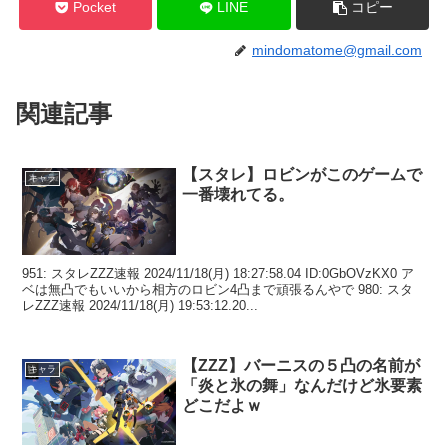
Pocket
LINE
コピー
mindomatome@gmail.com
関連記事
【スタレ】ロビンがこのゲームで
キャラ
一番壊れてる。
951: スタレZZZ速報 2024/11/18(月) 18:27:58.04 ID:0GbOVzKX0 ア
ベは無凸でもいいから相方のロビン4凸まで頑張るんやで 980: スタ
レZZZ速報 2024/11/18(月) 19:53:12.20...
【ZZZ】バーニスの５凸の名前が
キャラ
「炎と氷の舞」なんだけど氷要素
どこだよｗ