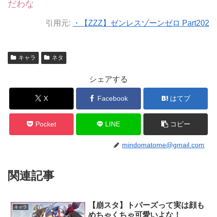
だわな
引用元:
・【ZZZ】ゼンレスゾーンゼロ Part202
キャラ
ネタ
シェアする
X
Facebook
はてブ
Pocket
LINE
コピー
mindomatome@gmail.com
関連記事
【崩スタ】トパーズって実は顔も
キャラ
めちゃくちゃ可愛いよな！