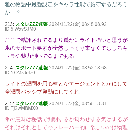
雅の物語中最強設定をキャラ性能で厳守するだろう
か…？
213:
スタレZZZ速報
2024/11/22(金) 08:48:08.92
ID:5IWxySJM0
ここで酷評されてるより遥かにライト強いと思うが
氷のサポート要素が全然しっくり来なくてむしろキ
ャラの魅力削いでるまである
214:
スタレZZZ速報
2024/11/22(金) 08:52:18.68
ID:YOMsJelz0
ライトの派閥を用心棒とかエージェントとかにして
全派閥パッシブ発動にしてくれ
215:
スタレZZZ速報
2024/11/22(金) 08:56:13.31
ID:Tj2wMBMX0
氷の意味は秘話で判明するか匂わせする気はするが
それはそれとして今フレーバー的に欲しいのは物理