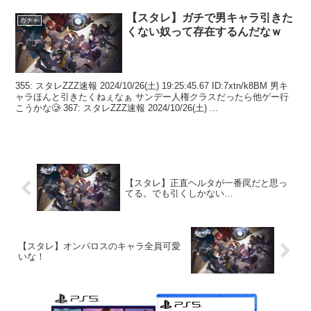
【スタレ】ガチで男キャラ引きた
ガチャ
くない奴って存在するんだなｗ
355: スタレZZZ速報 2024/10/26(土) 19:25:45.67 ID:7xtn/k8BM 男キ
ャラほんと引きたくねぇなぁ サンデー人権クラスだったら他ゲー行
こうかな🥲 367: スタレZZZ速報 2024/10/26(土) ...
【スタレ】正直ヘルタが一番罠だと思っ
てる。でも引くしかない…
【スタレ】オンパロスのキャラ全員可愛
いな！