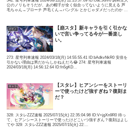
342: 星穹列車速報 2024/06/12(水) 12:25:57.09 ID:OacS8/l/0 調和主人
公のノリもそうだが、あの帽子が全く似合ってないように見える 芦
毛ちゃん→ブローチ 芦毛くん→バングル とかじゃダメだったのか つ
う...
【崩スタ】新キャラを引く引かな
ガチャ
いで言い争ってる今が一番楽し
い。
273: 星穹列車速報 2024/03/18(月) 14:55:55.41 ID:bAdkvNkR0 安倍を
引かない理由は男だからしかねえだろ😂 274: 星穹列車速報
2024/03/18(月) 14:56:12.64 ID:fn5gKD...
【スタレ】ヒアンシーをストーリ
キャラ
ーで使ったけど強すぎね？復刻ま
だ？
328: スタレZZZ速報 2025/07/15(火) 22:35:04.98 ID:V+jgXn9R0 待っ
て、ヒアンシーストーリーで使ったけどこいつ強すぎん？復刻はよし
てや 329: スタレZZZ速報 2025/07/15(火) 22:...