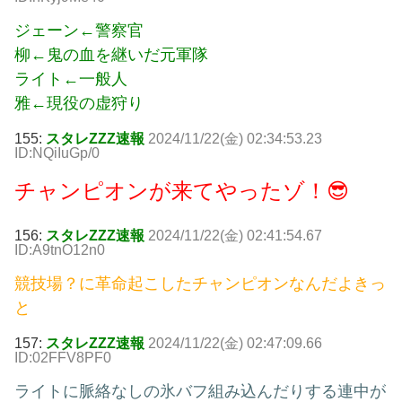
ジェーン←警察官
柳←鬼の血を継いだ元軍隊
ライト←一般人
雅←現役の虚狩り
155:
スタレZZZ速報
2024/11/22(金) 02:34:53.23
ID:NQiIuGp/0
チャンピオンが来てやったゾ！😎
156:
スタレZZZ速報
2024/11/22(金) 02:41:54.67
ID:A9tnO12n0
競技場？に革命起こしたチャンピオンなんだよきっ
と
157:
スタレZZZ速報
2024/11/22(金) 02:47:09.66
ID:02FFV8PF0
ライトに脈絡なしの氷バフ組み込んだりする連中が