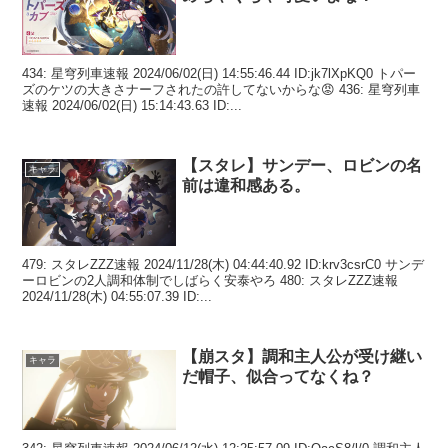
434: 星穹列車速報 2024/06/02(日) 14:55:46.44 ID:jk7lXpKQ0 トパー
ズのケツの大きさナーフされたの許してないからな😡 436: 星穹列車
速報 2024/06/02(日) 15:14:43.63 ID:...
【スタレ】サンデー、ロビンの名
キャラ
前は違和感ある。
479: スタレZZZ速報 2024/11/28(木) 04:44:40.92 ID:krv3csrC0 サンデ
ーロビンの2人調和体制でしばらく安泰やろ 480: スタレZZZ速報
2024/11/28(木) 04:55:07.39 ID:...
【崩スタ】調和主人公が受け継い
キャラ
だ帽子、似合ってなくね？