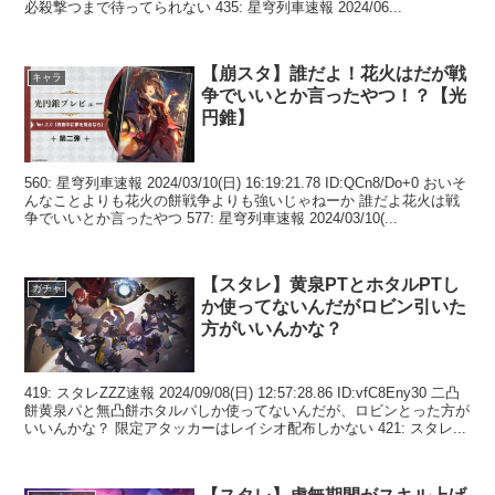
必殺撃つまで待ってられない 435: 星穹列車速報 2024/06...
【崩スタ】誰だよ！花火はだが戦
キャラ
争でいいとか言ったやつ！？【光
円錐】
560: 星穹列車速報 2024/03/10(日) 16:19:21.78 ID:QCn8/Do+0 おいそ
んなことよりも花火の餅戦争よりも強いじゃねーか 誰だよ花火は戦
争でいいとか言ったやつ 577: 星穹列車速報 2024/03/10(...
【スタレ】黄泉PTとホタルPTし
ガチャ
か使ってないんだがロビン引いた
方がいいんかな？
419: スタレZZZ速報 2024/09/08(日) 12:57:28.86 ID:vfC8Eny30 二凸
餅黄泉パと無凸餅ホタルパしか使ってないんだが、ロビンとった方が
いいんかな？ 限定アタッカーはレイシオ配布しかない 421: スタレ...