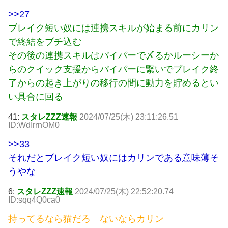
>>27
ブレイク短い奴には連携スキルが始まる前にカリン
で終結をブチ込む
その後の連携スキルはパイパーで〆るかルーシーか
らのクイック支援からパイパーに繋いでブレイク終
了からの起き上がりの移行の間に動力を貯めるとい
い具合に回る
41:
スタレZZZ速報
2024/07/25(木) 23:11:26.51
ID:WdIrrnOM0
>>33
それだとブレイク短い奴にはカリンである意味薄そ
うやな
6:
スタレZZZ速報
2024/07/25(木) 22:52:20.74
ID:sqq4Q0ca0
持ってるなら猫だろ ないならカリン