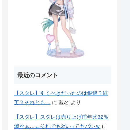
最近のコメント
【スタレ】引くべきだったのは銀狼？緋
英？それとも…
に
匿名
より
【スタレ】スタレは売り上げ前年比32％
減かぁ…←それでも2位ってヤバいｗ
に