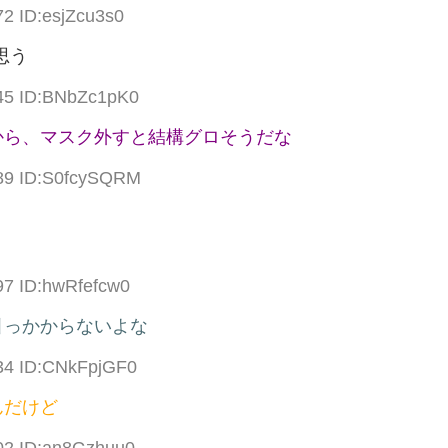
72 ID:esjZcu3s0
思う
.45 ID:BNbZc1pK0
から、マスク外すと結構グロそうだな
.89 ID:S0fcySQRM
97 ID:hwRfefcw0
引っかからないよな
.34 ID:CNkFpjGF0
んだけど