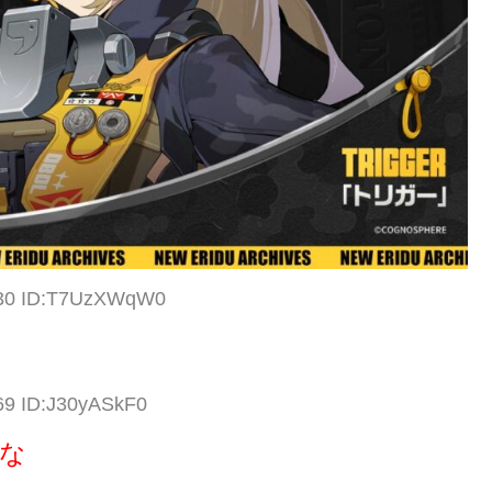
0.30 ID:T7UzXWqW0
69 ID:J30yASkF0
な