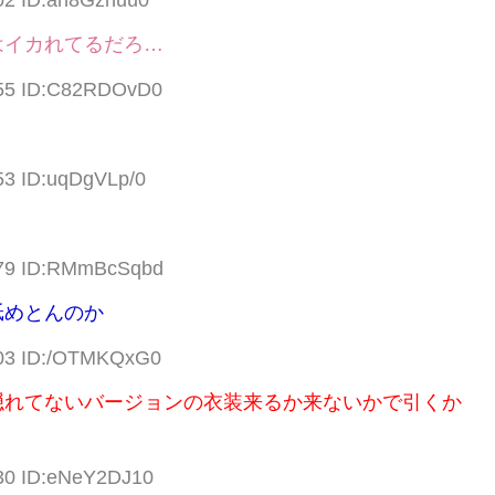
.02 ID:an8Gzhuu0
はイカれてるだろ…
.55 ID:C82RDOvD0
53 ID:uqDgVLp/0
.79 ID:RMmBcSqbd
舐めとんのか
.03 ID:/OTMKQxG0
隠れてないバージョンの衣装来るか来ないかで引くか
.30 ID:eNeY2DJ10