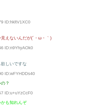
79 ID:hkltV1XC0
？
えないんだが(´・ω・｀)
.46 ID:n9YhyAOk0
も欲しいですな
.90 ID:wFYHDDs40
いの？
.57 ID:u+uYzCcF0
いかも知れんぞ