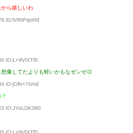
たから嬉しいわ
78 ID:h/99PqoRd
00 ID:L+9VlXTf0
し想像してたよりも軽いかもなゼンゼロ
44 ID:jOfe+7cmd
の？
.23 ID:JYuLDK380
85 ID:L+9VlXTf0