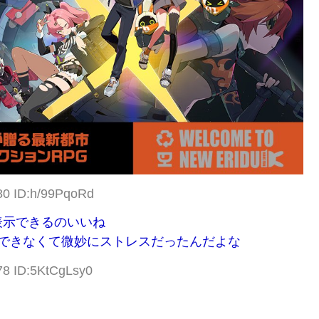
80 ID:h/99PqoRd
表示できるのいいね
できなくて微妙にストレスだったんだよな
78 ID:5KtCgLsy0