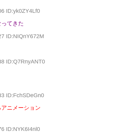
06 ID:yk0ZY4Lf0
なってきた
.27 ID:NIQnY672M
.38 ID:Q7RnyANT0
.33 ID:FchSDeGn0
るアニメーション
76 ID:NYK6I4nl0