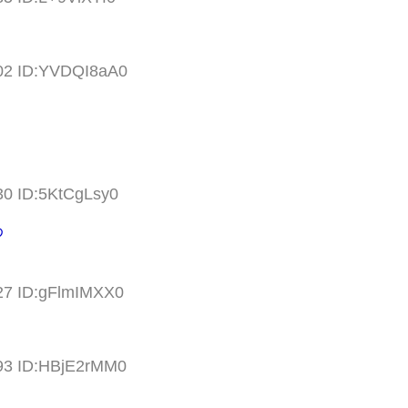
.02 ID:YVDQI8aA0
30 ID:5KtCgLsy0
わ
.27 ID:gFlmIMXX0
.93 ID:HBjE2rMM0