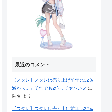
最近のコメント
【スタレ】スタレは売り上げ前年比32％
減かぁ…←それでも2位ってヤバいｗ
に
匿名
より
【スタレ】スタレは売り上げ前年比32％