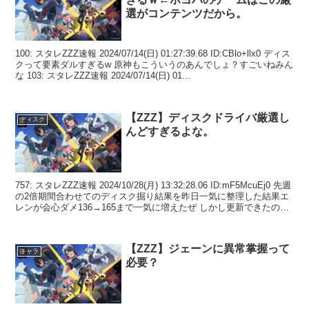
選がコンテンツだから。
100: スタレZZZ速報 2024/07/14(日) 01:27:39.68 ID:CBlo+llx0 ディス
クって要素ダルすぎるw 原神もこういうのあんでしょ？すごいねみん
な 103: スタレZZZ速報 2024/07/14(日) 01...
【ZZZ】ディスクドライバ厳選し
ディスク
んどすぎるよな。
757: スタレZZZ速報 2024/10/28(月) 13:32:28.06 ID:mF5McuEj0 先週
の2倍期間合わせてのディスク掘り結果を昨日一気に整理した結果エ
レンが会心ダメ136→165まで一気に増えたぜ しかし更新できたの
は...
【ZZZ】ジェーンに異常掌握って
キャラ
必要？