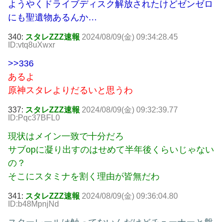
ようやくドライブディスク解放されたけどゼンゼロ
にも聖遺物あるんか…
340:
スタレZZZ速報
2024/08/09(金) 09:34:28.45
ID:vtq8uXwxr
>>336
あるよ
原神スタレよりだるいと思うわ
337:
スタレZZZ速報
2024/08/09(金) 09:32:39.77
ID:Pqc37BFL0
現状はメイン一致で十分だろ
サブopに凝り出すのはせめて半年後くらいじゃない
の？
そこにスタミナを割く理由が皆無だわ
341:
スタレZZZ速報
2024/08/09(金) 09:36:04.80
ID:b48MpnjNd