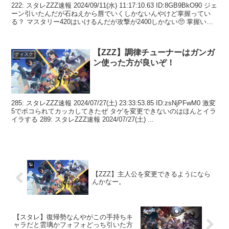
222: スタレZZZ速報 2024/09/11(水) 11:17:10.63 ID:8GB9BkO90 ジェ
ーン引いたんだが石ねえから唇でいくしかないんやけど掌握ってい
る？ マスタリー420はいけるんだが攻撃が2400しかない🥺 掌握い
ら...
【ZZZ】調律チューナーはガンガ
ディスク
ン使った方が良いぞ！
285: スタレZZZ速報 2024/07/27(土) 23:33:53.85 ID:zsNjPFwM0 激変
5でボコられてカッカしてきたぜ タゲを変更できないのはほんとイラ
イラする 289: スタレZZZ速報 2024/07/27(土) ...
【ZZZ】主人公を変更できるようになら
んかなー。
【スタレ】復帰勢なんやがこの手持ちキ
ャラだと雲璃かフォフォどっち引いた方