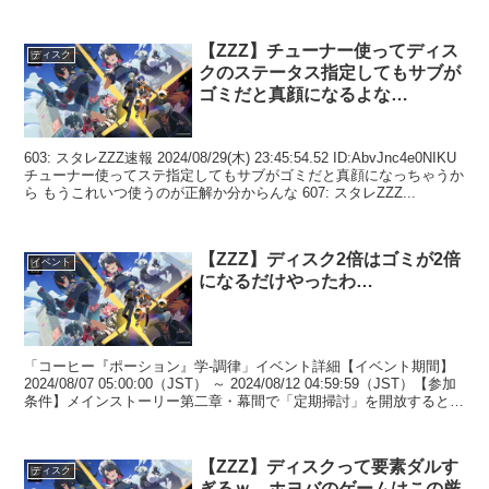
【ZZZ】チューナー使ってディス
ディスク
クのステータス指定してもサブが
ゴミだと真顔になるよな…
603: スタレZZZ速報 2024/08/29(木) 23:45:54.52 ID:AbvJnc4e0NIKU
チューナー使ってステ指定してもサブがゴミだと真顔になっちゃうか
ら もうこれいつ使うのが正解か分からんな 607: スタレZZZ...
【ZZZ】ディスク2倍はゴミが2倍
イベント
になるだけやったわ…
「コーヒー『ポーション』学-調律」イベント詳細【イベント期間】
2024/08/07 05:00:00（JST） ～ 2024/08/12 04:59:59（JST）【参加
条件】メインストーリー第二章・幕間で「定期掃討」を開放すると参
加可能。...
【ZZZ】ディスクって要素ダルす
ディスク
ぎるｗ←ホヨバのゲームはこの厳