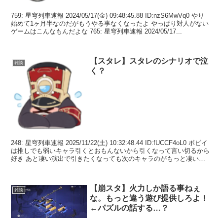
759: 星穹列車速報 2024/05/17(金) 09:48:45.88 ID:nzS6MwVq0 やり
始めて1ヶ月半なのだがもうやる事なくなったよ やっぱり対人がない
ゲームはこんなもんだよな 765: 星穹列車速報 2024/05/17...
【スタレ】スタレのシナリオで泣
雑談
く？
248: 星穹列車速報 2025/11/22(土) 10:32:48.44 ID:fUCCF4oL0 ボビイ
は推しでも弱いキャラ引くとおもんないから引くなって言い切るから
好き あと凄い演出で引きたくなっても次のキャラのがもっと凄いか
らって煽...
【崩スタ】火力しか語る事ねぇ
雑談
な。もっと違う遊び提供しろよ！
←パズルの話する…？