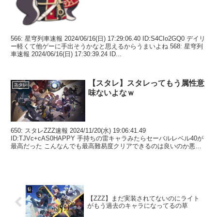
566: 星穹列車速報 2024/06/16(日) 17:29:06.40 ID:S4CIo2GQ0 デイリ
ー軽くて他ゲーに手出そうかなと思えるからうまいよね 568: 星穹列
車速報 2024/06/16(日) 17:30:39.24 ID...
【スタレ】スタレってもう属性意
スタレ
味ないよなｗ
650: スタレZZZ速報 2024/11/20(水) 19:06:41.49
ID:TJVc+cAS0HAPPY 手持ちの雷キャラみたらセーバルレベル40が
最高だった こんなんでも最高難易度クリアできるのは良いのか悪い
のかわからん 651...
【ZZZ】まだ実装されてないのにライト
がもう過去のキャラになってるの草