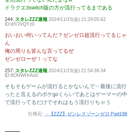
ドラクエ3switch版の方が流行ってるまである
244:
スタレZZZ速報
2024/11/15(金) 21:29:05.62
ID:d/V2vQYz0
おいおい何いってんだ？ゼンゼロ超流行ってるじゃ
ん
俺の周りも皆んな言ってるぜ
ゼンゼローぜ！ってな
257:
スタレZZZ速報
2024/11/15(金) 21:54:39.34
ID:8ONWHrAx0
そもそもゲームが流行るとかないんで‥最後に流行
ったと言えるのポケgoくらいであとはゲーマーの中
で流行ってるだけでそれはもう流行りちゃう
引用元:
・【ZZZ】ゼンレスゾーンゼロ Part198