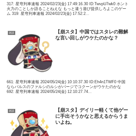
317: 星穹列車速報 2024/02/23(金) 17:49:16.30 ID:TwvpU7wk0 ホント
火力のことしか語ることねえな もっと違う遊び提供しろよこのゲー
ム 319: 星穹列車速報 2024/02/23(金) 17:52:2...
【崩スタ】中国ではスタレの難解
雑談
な言い回しがウケたのかな？
661: 星穹列車速報 2024/05/24(金) 10:10:37.30 ID:Eh4n1TWF0 中国
ならパルスのファルシのルシがパージでコクーンがウケたのかな
692: 星穹列車速報 2024/05/24(金) 12:10:27.74...
【崩スタ】デイリー軽くて他ゲー
雑談
に手出そうかなと思えるからうま
いよね。