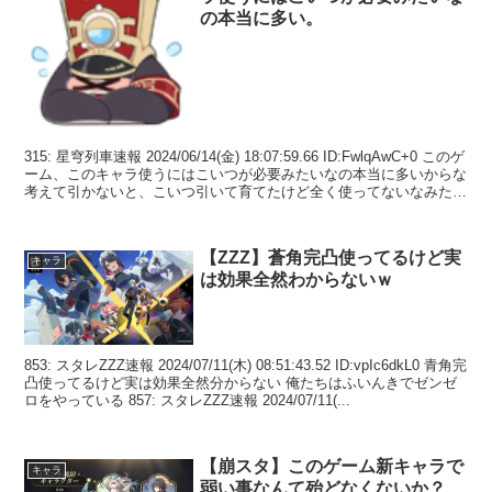
の本当に多い。
315: 星穹列車速報 2024/06/14(金) 18:07:59.66 ID:FwlqAwC+0 このゲ
ーム、このキャラ使うにはこいつが必要みたいなの本当に多いからな
考えて引かないと、こいつ引いて育てたけど全く使ってないなみたい
なこと...
【ZZZ】蒼角完凸使ってるけど実
キャラ
は効果全然わからないｗ
853: スタレZZZ速報 2024/07/11(木) 08:51:43.52 ID:vpIc6dkL0 青角完
凸使ってるけど実は効果全然分からない 俺たちはふいんきでゼンゼ
ロをやっている 857: スタレZZZ速報 2024/07/11(...
【崩スタ】このゲーム新キャラで
キャラ
弱い事なんて殆どなくないか？