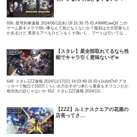
656: 星穹列車速報 2024/06/12(水) 18:15:30.75 ID:AfMREawQ0 この
ゲーム新キャラで弱い事なんて殆どなくないか？復刻は大分型落ちと
かあるけど 黄泉もアベもロビンもくそ強いし、ブートは引いてない
からわから...
【スタレ】星全部取れてるなら性
ガチャ
能でキャラ引く意味ないぞｗ
649: スタレZZZ速報 2024/11/17(日) 14:03:49.16 ID:x1xAtd7n0 アタ
ッカーで無凸で150万くらい火力出すやつ来たら黄泉もオワコンだが
相当先の話じゃないか 652: スタレZZZ速報 2024/11/...
【ZZZ】ルミナスクエアの花屋の
イベント
店長ってさ…