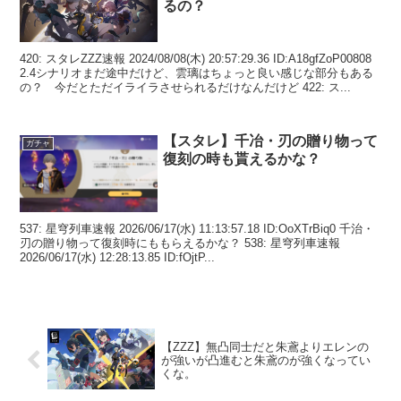
るの？
420: スタレZZZ速報 2024/08/08(木) 20:57:29.36 ID:A18gfZoP00808
2.4シナリオまだ途中だけど、雲璃はちょっと良い感じな部分もある
の？ 今だとただイライラさせられるだけなんだけど 422: ス...
【スタレ】千冶・刃の贈り物って
ガチャ
復刻の時も貰えるかな？
537: 星穹列車速報 2026/06/17(水) 11:13:57.18 ID:OoXTrBiq0 千治・
刃の贈り物って復刻時にももらえるかな？ 538: 星穹列車速報
2026/06/17(水) 12:28:13.85 ID:fOjtP...
【ZZZ】無凸同士だと朱鳶よりエレンの
が強いが凸進むと朱鳶のが強くなってい
くな。