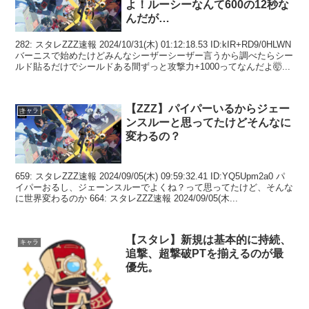
よ！ルーシーなんて600の12秒な
んだが…
282: スタレZZZ速報 2024/10/31(木) 01:12:18.53 ID:kIR+RD9/0HLWN
バーニスで始めたけどみんなシーザーシーザー言うから調べたらシー
ルド貼るだけでシールドある間ずっと攻撃力+1000ってなんだよ🤯...
【ZZZ】パイパーいるからジェー
キャラ
ンスルーと思ってたけどそんなに
変わるの？
659: スタレZZZ速報 2024/09/05(木) 09:59:32.41 ID:YQ5Upm2a0 パ
イパーおるし、ジェーンスルーでよくね？って思ってたけど、そんな
に世界変わるのか 664: スタレZZZ速報 2024/09/05(木...
【スタレ】新規は基本的に持続、
キャラ
追撃、超撃破PTを揃えるのが最
優先。