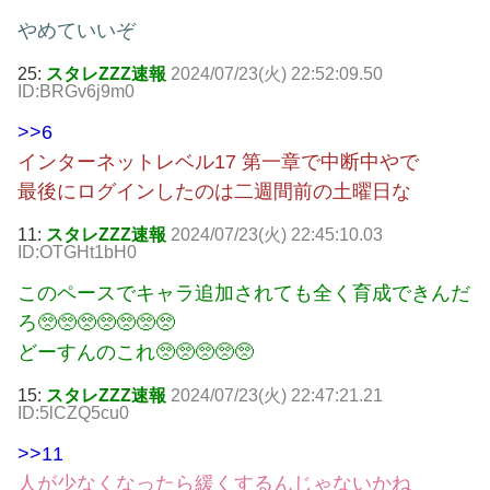
やめていいぞ
25:
スタレZZZ速報
2024/07/23(火) 22:52:09.50
ID:BRGv6j9m0
>>6
インターネットレベル17 第一章で中断中やで
最後にログインしたのは二週間前の土曜日な
11:
スタレZZZ速報
2024/07/23(火) 22:45:10.03
ID:OTGHt1bH0
このペースでキャラ追加されても全く育成できんだ
ろ🥺🥺🥺🥺🥺🥺🥺
どーすんのこれ🥺🥺🥺🥺🥺
15:
スタレZZZ速報
2024/07/23(火) 22:47:21.21
ID:5lCZQ5cu0
>>11
人が少なくなったら緩くするんじゃないかね