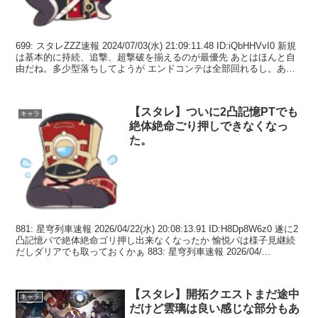
699: スタレZZZ速報 2024/07/03(水) 21:09:11.48 ID:iQbHHVvI0 新規
は基本的に持続、追撃、超撃破を揃えるのが最優先 あとはほんと自
由だね。多少型落ちしてようが エンドコンテは全部回れるし。あと
限定耐...
【スタレ】ついに2凸記憶PTでも
キャラ
絶体絶命ごり押しできなくなっ
た。
881: 星穹列車速報 2026/04/22(水) 20:08:13.91 ID:H8Dp8W6z0 遂に2
凸記憶パで絶体絶命ゴリ押し出来なくなったか 愉悦パは様子見継続
だしダリアでも取っておくかぁ 883: 星穹列車速報 2026/04/...
【スタレ】開拓クエストまだ途中
キャラ
だけど雲璃は良い感じな部分もあ