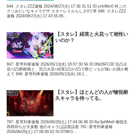
644: スタレZZZ速報 2024/08/27(火) 17:36:31.51 ID:znIr8tkr0 何この
クソみたいなキャラデザ スターレイルらしさ0で草 646: スタレZZZ
速報 2024/08/27(火) 17:43:55.85...
【スタレ】緋英と火花って相性い
キャラ
いのか？
847: 星穹列車速報 2026/05/13(水) 18:07:30.56 ID:0Nt26FC00 完凸火
花+2凸餅銀狼と、完凸火花+緋英1凸か2凸で餅どっちが強いか誰か教
えて 848: 星穹列車速報 2026/05/13(水) 18:1...
【スタレ】ほとんどの人が愉悦耐
ガチャ
久キャラを待ってる。
787: 星穹列車速報 2026/06/20(土) 17:04:06.86 ID:fbz3pHMe0 愉悦生
存枠待ちが大多数 他のキャラは誤差誤差 791: 星穹列車速報
2026/06/20(土) 17:09:00.62 ID:0T8KG...