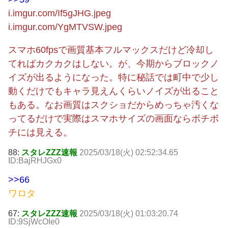
i.imgur.com/If5gJHG.jpeg
i.imgur.com/YgMTVSW.jpeg
スマホ60fpsで画質基本フルマックスだけど冷却し
てればカクカクはしない。が、今期からブロックノ
イズが出るようになった。特に秘話では町中で少し
動くだけでもキャラ見えんくらいノイズが出ること
もある。なお画質はスクショだからめっちゃ汚くな
ってるだけで実際はスマホサイズの画面ならボチボ
チには見える。
88:
スタレZZZ速報
2025/03/18(火) 02:52:34.65
ID:BajRHJGx0
>>66
ワロタ
67:
スタレZZZ速報
2025/03/18(火) 01:03:20.74
ID:9SjWcOIe0