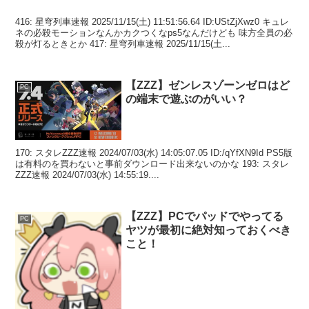
416: 星穹列車速報 2025/11/15(土) 11:51:56.64 ID:UStZjXwz0 キュレ
ネの必殺モーションなんかカクつくなps5なんだけども 味方全員の必
殺が灯るときとか 417: 星穹列車速報 2025/11/15(土...
【ZZZ】ゼンレスゾーンゼロはど
PC
の端末で遊ぶのがいい？
170: スタレZZZ速報 2024/07/03(水) 14:05:07.05 ID:/qYfXN9Id PS5版
は有料のを買わないと事前ダウンロード出来ないのかな 193: スタレ
ZZZ速報 2024/07/03(水) 14:55:19....
【ZZZ】PCでパッドでやってる
PC
ヤツが最初に絶対知っておくべき
こと！