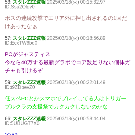
53:
スタレZZZ速報
2025/03/18(火) 00:15:32.97
ID:Ssu2Qfgv0
ボスの連続攻撃でエリア外に押し出されるの1回だ
けあったなぁ
57:
スタレZZZ速報
2025/03/18(火) 00:18:56.89
ID:EcxTW6bd0
PCがジャスティス
今なら40万する最新グラボでコア数足りない個体ガ
チャも引けるぞ
59:
スタレZZZ速報
2025/03/18(火) 00:22:01.49
ID:t9ZDpevZ0
低スペPCとかスマホでプレイしてる人はトリガー
プルクラの支援祭でカクカクしないのかな
66:
スタレZZZ速報
2025/03/18(火) 00:58:44.04
ID:5UBUGT7X0
>>59