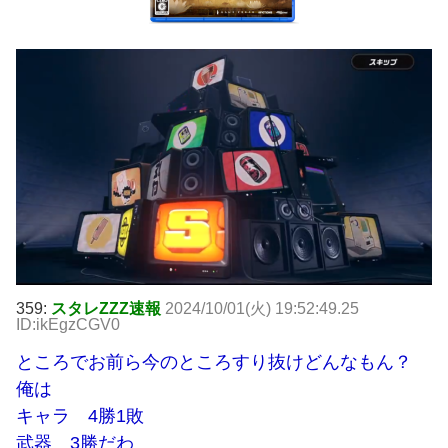
359:
スタレZZZ速報
2024/10/01(火) 19:52:49.25
ID:ikEgzCGV0
ところでお前ら今のところすり抜けどんなもん？
俺は
キャラ 4勝1敗
武器 3勝だわ