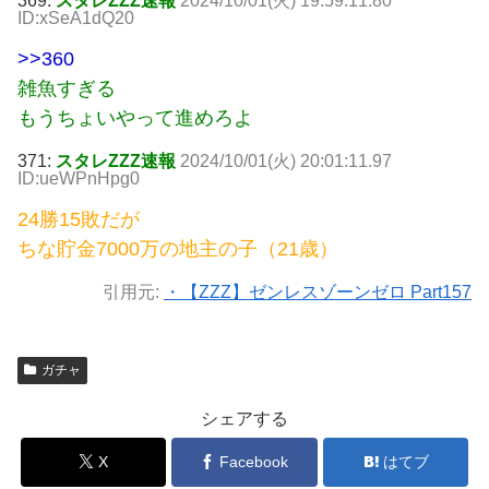
369:
スタレZZZ速報
2024/10/01(火) 19:59:11.80
ID:xSeA1dQ20
>>360
雑魚すぎる
もうちょいやって進めろよ
371:
スタレZZZ速報
2024/10/01(火) 20:01:11.97
ID:ueWPnHpg0
24勝15敗だが
ちな貯金7000万の地主の子（21歳）
引用元:
・【ZZZ】ゼンレスゾーンゼロ Part157
ガチャ
シェアする
X
Facebook
はてブ