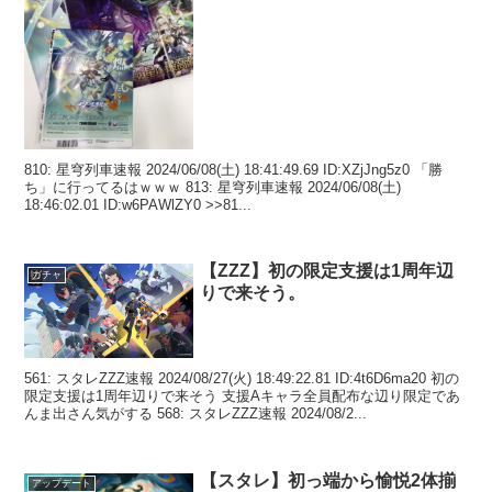
810: 星穹列車速報 2024/06/08(土) 18:41:49.69 ID:XZjJng5z0 「勝
ち」に行ってるはｗｗｗ 813: 星穹列車速報 2024/06/08(土)
18:46:02.01 ID:w6PAWlZY0 >>81...
【ZZZ】初の限定支援は1周年辺
ガチャ
りで来そう。
561: スタレZZZ速報 2024/08/27(火) 18:49:22.81 ID:4t6D6ma20 初の
限定支援は1周年辺りで来そう 支援Aキャラ全員配布な辺り限定であ
んま出さん気がする 568: スタレZZZ速報 2024/08/2...
【スタレ】初っ端から愉悦2体揃
アップデート