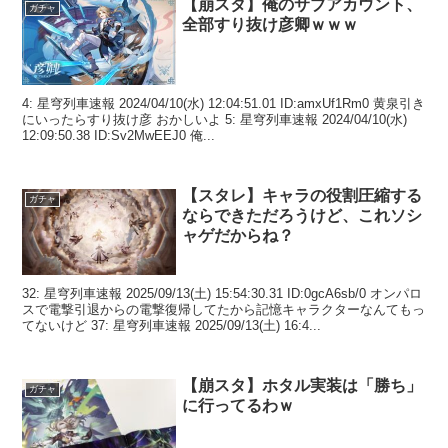
【崩スタ】俺のサブアカウント、
ガチャ
全部すり抜け彦卿ｗｗｗ
4: 星穹列車速報 2024/04/10(水) 12:04:51.01 ID:amxUf1Rm0 黄泉引き
にいったらすり抜け彦 おかしいよ 5: 星穹列車速報 2024/04/10(水)
12:09:50.38 ID:Sv2MwEEJ0 俺...
【スタレ】キャラの役割圧縮する
ガチャ
ならできただろうけど、これソシ
ャゲだからね？
32: 星穹列車速報 2025/09/13(土) 15:54:30.31 ID:0gcA6sb/0 オンパロ
スで電撃引退からの電撃復帰してたから記憶キャラクターなんてもっ
てないけど 37: 星穹列車速報 2025/09/13(土) 16:4...
【崩スタ】ホタル実装は「勝ち」
ガチャ
に行ってるわｗ