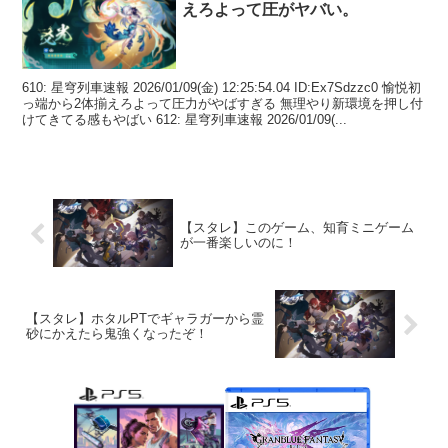
えろよって圧がヤバい。
610: 星穹列車速報 2026/01/09(金) 12:25:54.04 ID:Ex7Sdzzc0 愉悦初
っ端から2体揃えろよって圧力がやばすぎる 無理やり新環境を押し付
けてきてる感もやばい 612: 星穹列車速報 2026/01/09(...
【スタレ】このゲーム、知育ミニゲーム
が一番楽しいのに！
【スタレ】ホタルPTでギャラガーから霊
砂にかえたら鬼強くなったぞ！