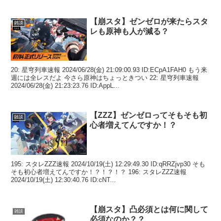
【崩スタ】ゼンゼロが来たらスタ
雑談
レも原神も人が減る？
20: 星穹列車速報 2024/06/28(金) 21:09:00.93 ID:ECpA1FAH0 もう来
週には全レスだよ 今さら原神はちょっときつい 22: 星穹列車速報
2024/06/28(金) 21:23:23.76 ID:AppL...
【ZZZ】ゼンゼロってそもそも初
雑談
心者増えてんですか！？
195: スタレZZZ速報 2024/10/19(土) 12:29:49.30 ID:qRRZjvp30 そも
そも初心者増えてんですか！？！？！？ 196: スタレZZZ速報
2024/10/19(土) 12:30:40.76 ID:cNT...
【崩スタ】凸必須とは何に関して
雑談
必須なのか？？