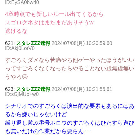
ID:EySA0bw40
4章時点でも新しいルール出てくるから
スゴロクネタはまだまだありそうw
逃げるな
621:
スタレZZZ速報
2024/07/08(月) 10:20:59.60
ID:Akj0LorV0
すごろくダメなら苦痛やろ他ゲーやったほうがいい
ってすごろくなくなったらやることない虚無虚無い
うやろ🥴
623:
スタレZZZ速報
2024/07/08(月) 10:21:55.61
ID:sGjMUo+w0
シナリオでのすごろくは演出的な要素もあるにはあ
るから嫌いじゃないけど
繰り返し遊ぶ零号ホロウのすごろくはひたすら遊び
も無いだけの作業だから要らん･･･