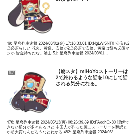
49: 星穹列車速報 2024/03/01(金) 17:18:33.01 ID:NgLWr5NT0 安倍も2
凸必須らしい 花火、黄泉、安倍が2凸必須で安倍、黄泉は餅も必須マ
ジか 皆金持ちだな…浦山 51: 星穹列車速報 2024/03/01...
【崩スタ】miHoYoストーリーは
雑談
2で終わるような話を10にして話
される気分になる。
478: 星穹列車速報 2024/05/13(月) 08:26:39.89 ID:FAodhGx80 理解で
きない部分が多々あるけど 中国人が作った厨二ストーリーを翻訳と
か超大変なんだろうなとわかる 482: 星穹列車速報 2024/05/...