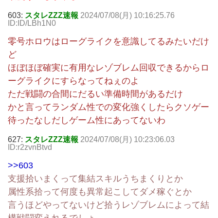
603:
スタレZZZ速報
2024/07/08(月) 10:16:25.76
ID:ID/LBh1N0
零号ホロウはローグライクを意識してるみたいだけ
ど
ほぼほぼ確実に有用なレゾブレム回収できるからロ
ーグライクにすらなってねぇのよ
ただ戦闘の合間にだるい準備時間があるだけ
かと言ってランダム性での変化強くしたらクソゲー
待ったなしだしゲーム性にあってないわ
627:
スタレZZZ速報
2024/07/08(月) 10:23:06.03
ID:r2zvnBtvd
>>603
支援拾いまくって集結スキルうちまくりとか
属性系拾って何度も異常起こしてダメ稼ぐとか
言うほどやってないけど拾うレゾブレムによって結